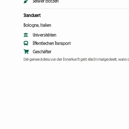
Selwer botzen
Standuert
Bologna, Italien
Universitéiten
Ëffentlechen Transport
Geschäfter
Déi genee Adress vun der Ënnerkunft gëtt réischt matgedeelt, wann 