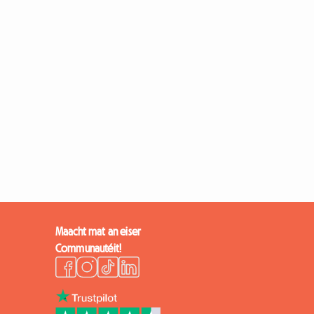
Maacht mat an eiser
Communautéit!