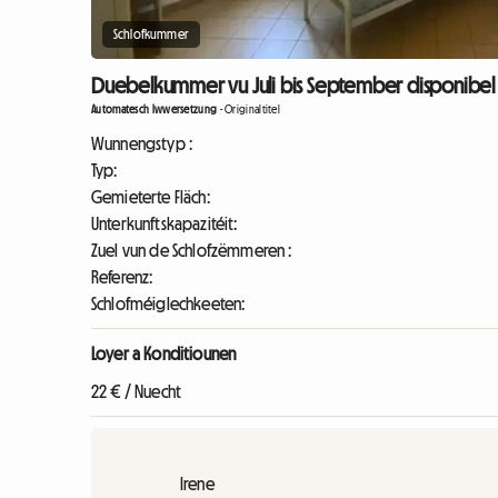
Schlofkummer
Duebelkummer vu Juli bis September disponibel 
Automatesch Iwwersetzung
-
Originaltitel
Wunnengstyp :
Typ:
Gemieterte Fläch:
Unterkunftskapazitéit:
Zuel vun de Schlofzëmmeren :
Referenz:
Schlofméiglechkeeten:
Loyer a Konditiounen
22 € / Nuecht
Irene