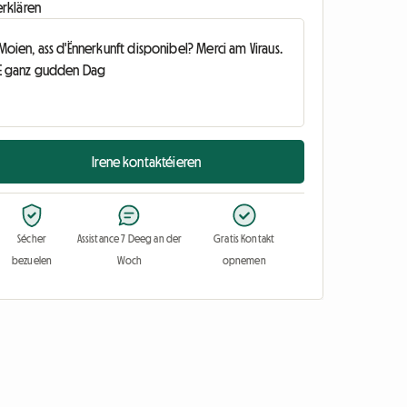
erklären
Irene kontaktéieren
Sécher
Assistance 7 Deeg an der
Gratis Kontakt
bezuelen
Woch
opnemen