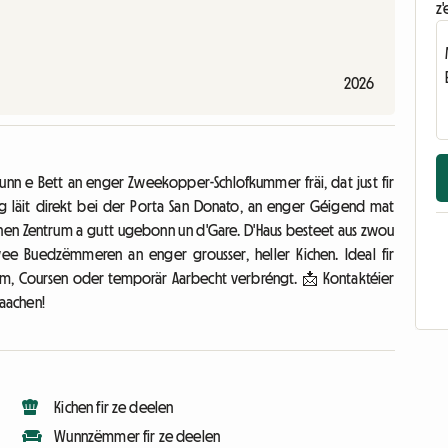
z'
2026
unn e Bett an enger Zweekopper-Schlofkummer fräi, dat just fir
ng läit direkt bei der Porta San Donato, an enger Géigend mat
eschen Zentrum a gutt ugebonn un d'Gare. D'Haus besteet aus zwou
 Buedzëmmeren an enger grousser, heller Kichen. Ideal fir
kum, Coursen oder temporär Aarbecht verbréngt. 📩 Kontaktéier
maachen!
Kichen fir ze deelen
Wunnzëmmer fir ze deelen