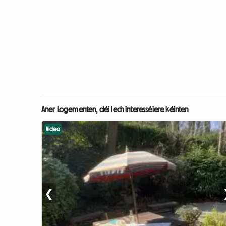
Aner Logementen, déi Iech interesséiere kéinten
Video
❮