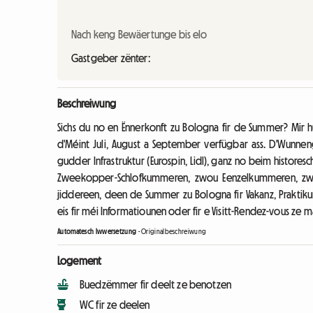
Nach keng Bewäertunge bis elo
Gastgeber zënter:
Beschreiwung
Sichs du no en Ënnerkonft zu Bologna fir de Summer? Mir h
d'Méint Juli, August a September verfügbar ass. D'Wunne
gudder Infrastruktur (Eurospin, Lidl), ganz no beim histor
Zweekopper-Schlofkummeren, zwou Eenzelkummeren, zwee
jiddereen, deen de Summer zu Bologna fir Vakanz, Prakti
eis fir méi Informatiounen oder fir e Visitt-Rendez-vous ze 
Automatesch Iwwersetzung
-
Originalbeschreiwung
Logement
Buedzëmmer fir deelt ze benotzen
WC fir ze deelen