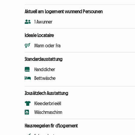
Aktuell am Logement wunnend Persounen
1 Awunner
Ideale Locataire
Mann oder Fra
Standardausstattung
Handdicher
Bettwäsche
Zousätzlech Ausstattung
Kleederbrieëll
Wäschmaschinn
Hausreegelen fir d'Logement