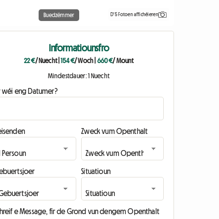
D'5 Fotoen affichéieren
Buedzëmmer
Informatiounsfro
22 €
/ Nuecht
|
154 €
/ Woch
|
660 €
/ Mount
Mindestdauer: 1 Nuecht
ir wéi eng Datumer?
eisenden
Zweck vum Openthalt
ebuertsjoer
Situatioun
chreif e Message, fir de Grond vun dengem Openthalt