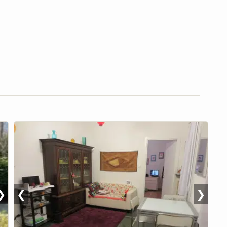
❯
❮
❯