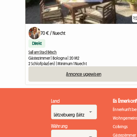
7
70 € / Nuecht
Direkt
Sall am Stad Bësch
Gästezimmer | Bologna | 20 M2
2 Schlofplaz(en) | Minimum 1 Nuecht
Annonce ugewisen
Land
Eis Ënnerkonf
Ënnerkunft b
Wohngemeins
Währung
Colivings
Gästezëmmer