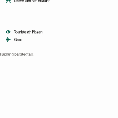
Feiere sinn net erlaabt
Touristesch Plazen
Gare
d'Buchung bestätegt ass.