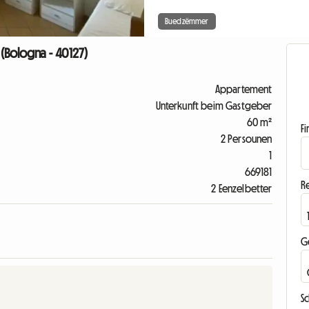
Buedzëmmer
(Bologna - 40127)
Appartement
Unterkunft beim Gastgeber
60 m²
F
2 Persounen
1
669181
R
2 Eenzelbetter
G
S