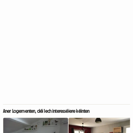
Aner Logementen, déi Iech interesséiere kéinten