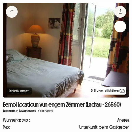
D'4 Fotoen affichéieren
Schlofkummer
Eemol Locatioun vun engem Zëmmer (Lachau - 26560)
Automatesch Iwwersetzung
-
Originaltitel
Wunnengstyp :
Aneres
Typ:
Unterkunft beim Gastgeber