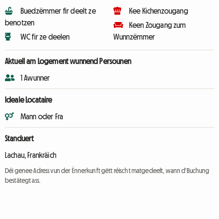
Buedzëmmer fir deelt ze
Kee Kichenzougang
benotzen
Keen Zougang zum
WC fir ze deelen
Wunnzëmmer
Aktuell am Logement wunnend Persounen
1 Awunner
Ideale Locataire
Mann oder Fra
Standuert
Lachau, Frankräich
Déi genee Adress vun der Ënnerkunft gëtt réischt matgedeelt, wann d'Buchung
bestätegt ass.