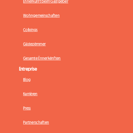
Ënnerkunft beim Gastgeber
Wohngemeinschaften
Colivings
Gästezëmmer
Gesamte Ënnerkënften
Entreprise
Blog
Karrièren
Press
Partnerschaften