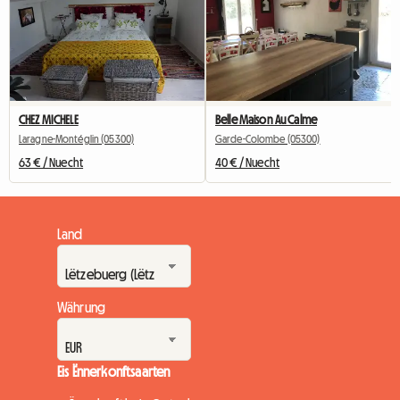
CHEZ MICHELE
Belle Maison Au Calme
Laragne-Montéglin (05300)
Garde-Colombe (05300)
63 € / Nuecht
40 € / Nuecht
Land
Währung
Eis Ënnerkonftsaarten