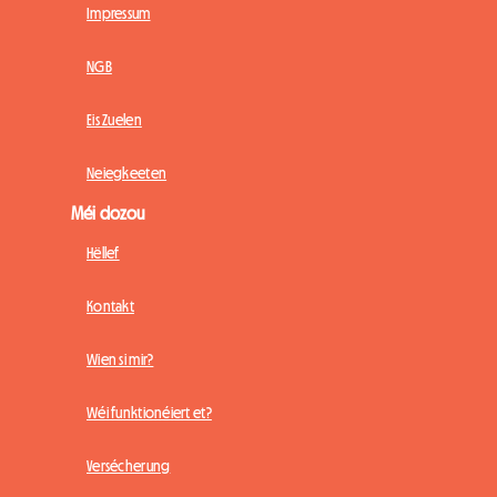
Impressum
NGB
Eis Zuelen
Neiegkeeten
Méi dozou
Hëllef
Kontakt
Wien si mir?
Wéi funktionéiert et?
Versécherung