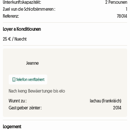
Unterkunftskapazitéit:
2 Persounen
Zuel vun de Schlofzëmmeren :
1
Referenz:
78014
Loyer a Konditiounen
25 € / Nuecht
Jeanne
Telefon verifizéiert
Nach keng Bewäertunge bis elo
Wunnt zu :
lachau (Frankräich)
Gastgeber zënter:
2014
Logement