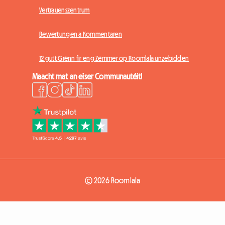
Vertrauenszentrum
Bewertungen a Kommentaren
12 gutt Grënn fir eng Zëmmer op Roomlala unzebidden
Maacht mat an eiser Communautéit!
© 2026 Roomlala