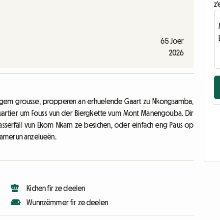
z'
65 Joer
2026
ngem grousse, propperen an erhuelende Gaart zu Nkongsamba,
rtier um Fouss vun der Biergkette vum Mont Manengouba. Dir
aasserfäll vun Ekom Nkam ze besichen, oder einfach eng Paus op
Kamerun anzelueën.
Kichen fir ze deelen
Wunnzëmmer fir ze deelen