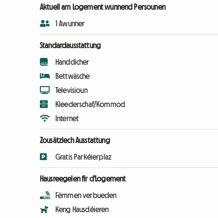
Aktuell am Logement wunnend Persounen
1 Awunner
Standardausstattung
Handdicher
Bettwäsche
Televisioun
Kleederschaf/Kommod
Internet
Zousätzlech Ausstattung
Gratis Parkéierplaz
Hausreegelen fir d'Logement
Fëmmen verbueden
Keng Hausdéieren