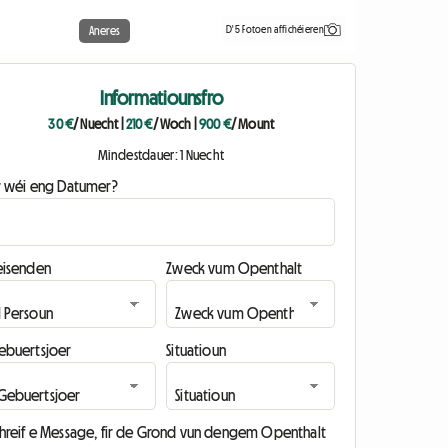
D'5 Fotoen affichéieren
Aneres
Informatiounsfro
30 €
/ Nuecht
|
210 €
/ Woch
|
900 €
/ Mount
Mindestdauer: 1 Nuecht
ir wéi eng Datumer?
eisenden
Zweck vum Openthalt
ebuertsjoer
Situatioun
chreif e Message, fir de Grond vun dengem Openthalt