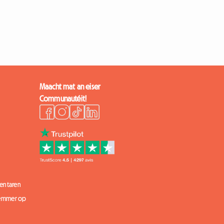
Maacht mat an eiser
Communautéit!
entaren
 Zëmmer op