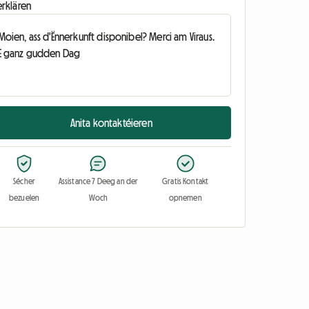
erklären
Anita kontaktéieren
Sécher
Assistance 7 Deeg an der
Gratis Kontakt
bezuelen
Woch
opnemen