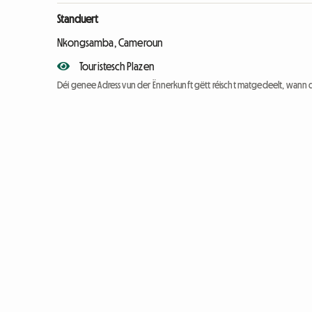
Standuert
Nkongsamba, Cameroun
Touristesch Plazen
Déi genee Adress vun der Ënnerkunft gëtt réischt matgedeelt, wann 