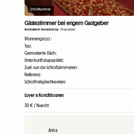
Schlofkummer
Gästezëmmer bei engem Gastgeber
Automatesch Iwwersetzung
-
Originaltitel
Wunnengstyp :
Typ:
Gemieterte Fläch:
Unterkunftskapazitéit:
Zuel vun de Schlofzëmmeren :
Referenz:
Schlofméiglechkeeten:
Loyer a Konditiounen
30 € / Nuecht
Anita