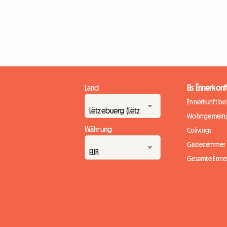
Land
Eis Ënnerkonf
Ënnerkunft b
Wohngemeins
Währung
Colivings
Gästezëmmer
Gesamte Ënne