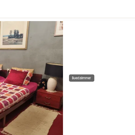
Buedzëmmer