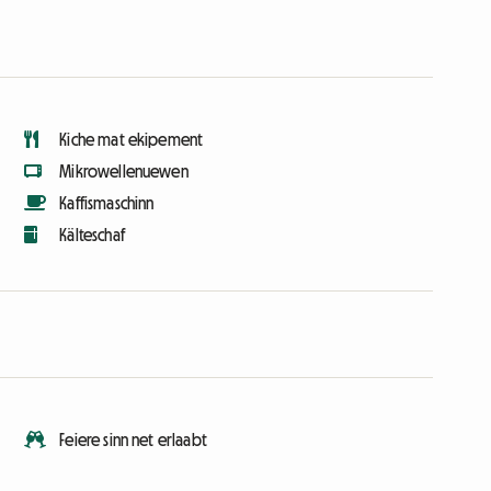
Kiche mat ekipement
Mikrowellenuewen
Kaffismaschinn
Kälteschaf
Feiere sinn net erlaabt