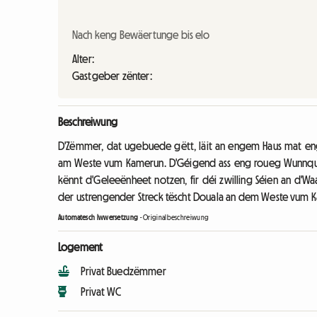
Nach keng Bewäertunge bis elo
Alter:
Gastgeber zënter:
Beschreiwung
D'Zëmmer, dat ugebuede gëtt, läit an engem Haus mat e
am Weste vum Kamerun. D'Géigend ass eng roueg Wunnqua
kënnt d'Geleeënheet notzen, fir déi zwilling Séien an d'W
der ustrengender Streck tëscht Douala an dem Weste vum 
Automatesch Iwwersetzung
-
Originalbeschreiwung
Logement
Privat Buedzëmmer
Privat WC