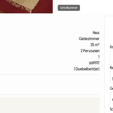
Schlofkummer
Haus
Gästezimmer
25 m²
F
2 Persounen
1
669917
R
1 Duebelbett(er)
G
S