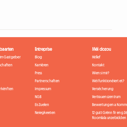
tsaarten
Entreprise
Méi dozou
eim Gastgeber
Blog
Hëllef
chaften
Karrièren
Kontakt
Press
Wien si mir?
Partnerschaften
Wéi funktionéiert et?
rkënften
Impressum
Versécherung
NGB
Vertrauenszentrum
Eis Zuelen
Bewertungen a Komm
Neiegkeeten
12 gutt Grënn fir eng
Roomlala unzebidden