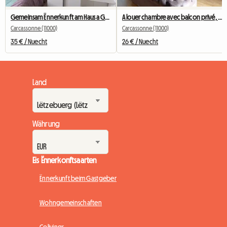
Gemeinsam Ënnerkunft am Haus a Gaart 100mm2
A louer chambre avec balcon privé, vue sur la cité médiévale
Carcassonne (11000)
Carcassonne (11000)
35 € / Nuecht
26 € / Nuecht
Land
Währung
Eis Ënnerkonftsaarten
Ënnerkunft beim Gastgeber
Wohngemeinschaften
Colivings