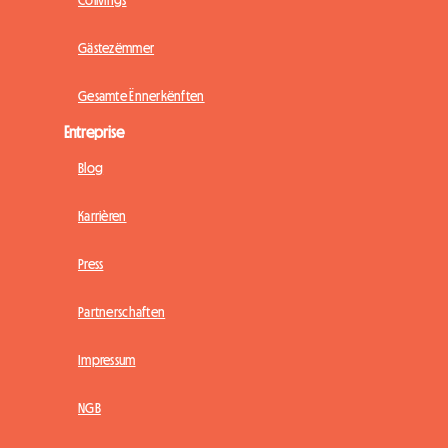
Gästezëmmer
Gesamte Ënnerkënften
Entreprise
Blog
Karrièren
Press
Partnerschaften
Impressum
NGB