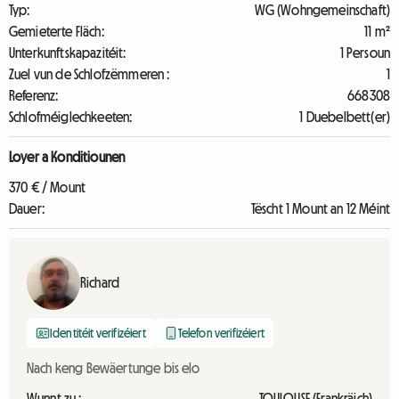
Typ:
WG (Wohngemeinschaft)
Gemieterte Fläch:
11 m²
Unterkunftskapazitéit:
1 Persoun
Zuel vun de Schlofzëmmeren :
1
Referenz:
668308
Schlofméiglechkeeten:
1 Duebelbett(er)
Loyer a Konditiounen
370 € / Mount
Dauer:
Tëscht 1 Mount an 12 Méint
Richard
Identitéit verifizéiert
Telefon verifizéiert
Nach keng Bewäertunge bis elo
Wunnt zu :
TOULOUSE (Frankräich)