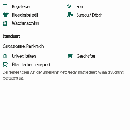
Bügeleisen
Fön
Kleederbrieëll
Bureau / Dësch
Wäschmaschinn
Standuert
Carcassonne, Frankräich
Universitéiten
Geschäfter
Ëffentlechen Transport
Déi genee Adress vun der Ënnerkunft gëtt réischt matgedeelt, wann d'Buchung
bestätegt ass.