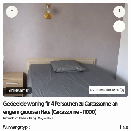
D'7 Fotoen affichéieren
Schlofkummer
Gedeelde woning fir 4 Persounen zu Carcassonne an
engem groussen Haus (Carcassonne - 11000)
Automatesch Iwwersetzung
-
Originaltitel
Wunnengstyp :
Haus