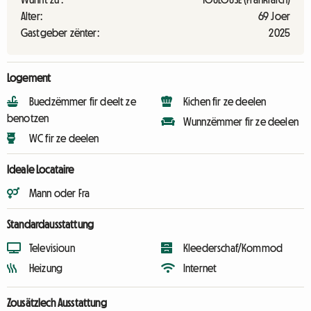
Alter:
69 Joer
Gastgeber zënter:
2025
Logement
Buedzëmmer fir deelt ze
Kichen fir ze deelen
benotzen
Wunnzëmmer fir ze deelen
WC fir ze deelen
Ideale Locataire
Mann oder Fra
Standardausstattung
Televisioun
Kleederschaf/Kommod
Heizung
Internet
Zousätzlech Ausstattung