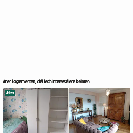
Aner Logementen, déi Iech interesséiere kéinten
Video