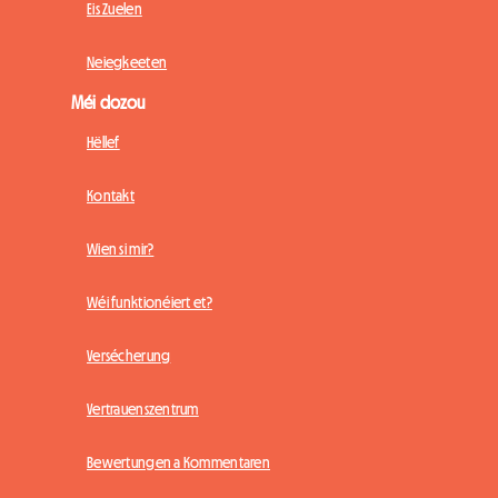
Eis Zuelen
Neiegkeeten
Méi dozou
Hëllef
Kontakt
Wien si mir?
Wéi funktionéiert et?
Versécherung
Vertrauenszentrum
Bewertungen a Kommentaren