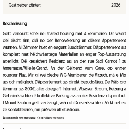
Gastgeber zënter:
2026
Beschreiwung
Gëtt verlount: schéi nei Shared housing mat 4 Zëmmeren. Dir wäert
déi éischt sinn, déi no der Renovéierung an dësem Appartement
wunnen. All Zëmmer huet en eegent Buedzëmmer. D'Appartement ass
komplett mat héichwäertege Materialien an enger Top-Ausstattung
ageriicht. Déi geséchert Residenz ass an der rue Sadi Carnot 1 zu
Annemasse/Ville-la-Grand. An der Géigend vum Gare, op enger
roueger Plaz. Mir gi weibleche WG-Memberen de Virzuch, mä e Mix
ass och méiglech. D'Appartement ass direkt bezuchsfäeg. De Präis pro
Zëmmer ass 800€, alles abegraff. Internet, Waasser, Stroum, Heizung a
Gebaierkäschten. E kollektive Parking ass an der Residenz disponibel.
1 Mount Kaution gëtt verlaangt, wéi och Dossierkäschten. Zéckt net eis
ze kontaktéieren, mir préiwen all Situatioun.
Automatesch Iwwersetzung
-
Originalbeschreiwung