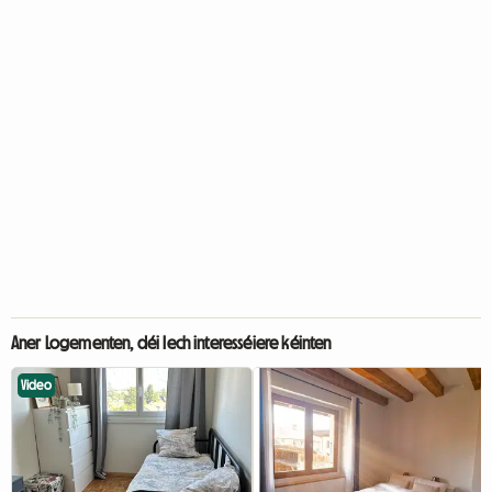
Aner Logementen, déi Iech interesséiere kéinten
Video