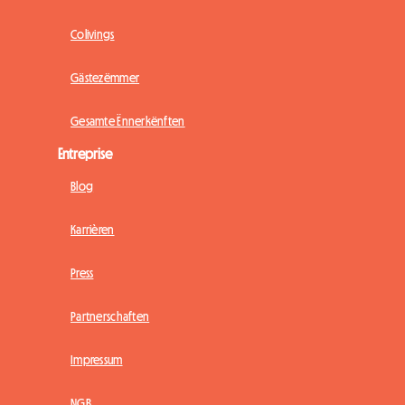
Colivings
Gästezëmmer
Gesamte Ënnerkënften
Entreprise
Blog
Karrièren
Press
Partnerschaften
Impressum
NGB