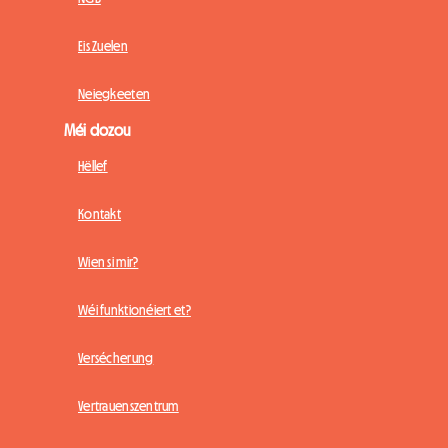
Eis Zuelen
Neiegkeeten
Méi dozou
Hëllef
Kontakt
Wien si mir?
Wéi funktionéiert et?
Versécherung
Vertrauenszentrum