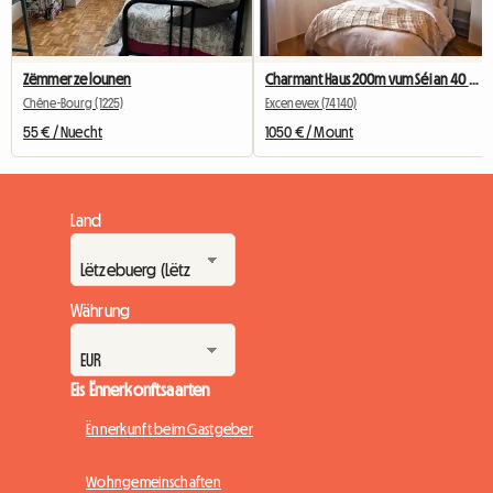
Zëmmer ze lounen
Charmant Haus 200m vum Séi an 40 Minutte vu Genf ewech
Chêne-Bourg (1225)
Excenevex (74140)
55 € / Nuecht
1050 € / Mount
Land
Währung
Eis Ënnerkonftsaarten
Ënnerkunft beim Gastgeber
Wohngemeinschaften