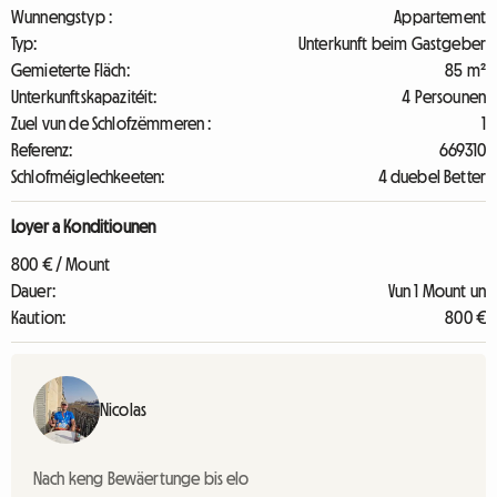
Wunnengstyp :
Appartement
Typ:
Unterkunft beim Gastgeber
Gemieterte Fläch:
85 m²
Unterkunftskapazitéit:
4 Persounen
Zuel vun de Schlofzëmmeren :
1
Referenz:
669310
Schlofméiglechkeeten:
4 duebel Better
Loyer a Konditiounen
800 € / Mount
Dauer:
Vun 1 Mount un
Kaution:
800 €
Nicolas
Nach keng Bewäertunge bis elo