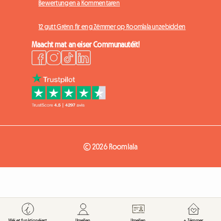
Bewertungen a Kommentaren
12 gutt Grënn fir eng Zëmmer op Roomlala unzebidden
Maacht mat an eiser Communautéit!
© 2026 Roomlala
Wéi et funktionéiert
Umellen
Umellen
+ Zëmmer