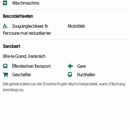
Wäschmaschinn
Besonderheeten
Zougänglechkeet fir
Mobilitéit
Persoune mat reduzéierter
Standuert
Ville-la-Grand, Frankräich
Ëffentlechen Transport
Gare
Geschäfter
Fluchhafen
Déi genee Adress vun der Ënnerkunft gëtt réischt matgedeelt, wann d'Buchung
bestätegt ass.