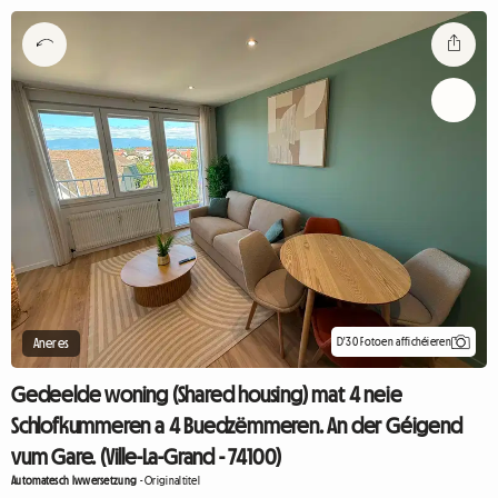
D'30 Fotoen affichéieren
Aneres
Gedeelde woning (Shared housing) mat 4 neie
Schlofkummeren a 4 Buedzëmmeren. An der Géigend
vum Gare. (Ville-La-Grand - 74100)
Automatesch Iwwersetzung
-
Originaltitel