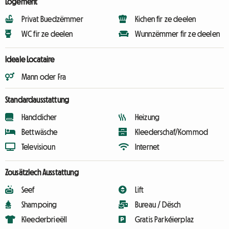
Logement
Privat Buedzëmmer
Kichen fir ze deelen
WC fir ze deelen
Wunnzëmmer fir ze deelen
Ideale Locataire
Mann oder Fra
Standardausstattung
Handdicher
Heizung
Bettwäsche
Kleederschaf/Kommod
Televisioun
Internet
Zousätzlech Ausstattung
Seef
Lift
Shampoing
Bureau / Dësch
Kleederbrieëll
Gratis Parkéierplaz