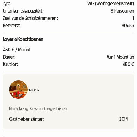
Typ:
WG (Wohngemeinschaft)
Unterkunftskapazitéit:
8 Persounen
Zuel vun de Schlofzëmmeren :
1
Referenz:
80653
Loyer a Konditiounen
450 € / Mount
Dauer:
Vun 1 Mount un
Kaution:
450 €
Franck
Nach keng Bewäertunge bis elo
Gastgeber zënter:
2014