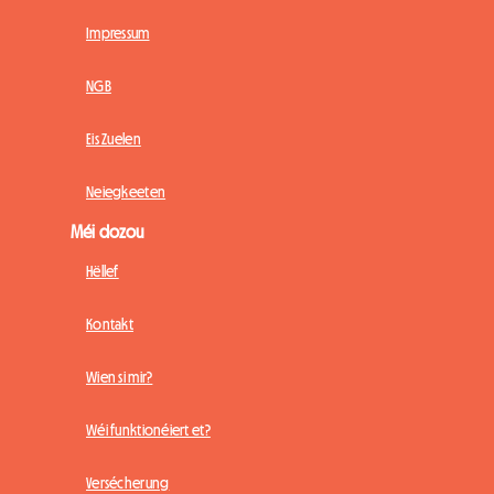
Impressum
NGB
Eis Zuelen
Neiegkeeten
Méi dozou
Hëllef
Kontakt
Wien si mir?
Wéi funktionéiert et?
Versécherung