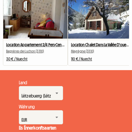
Location Appartement 2/4 Pers-Centre Ville-parking
Location Chalet Dans La Vallée D'oueil We/semaine - 150 M²
Bagnères-de-Luchon (31110)
Mayrègne (31110)
30 € / Nuecht
110 € / Nuecht
Land
Währung
Eis Ënnerkonftsaarten