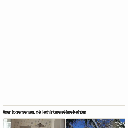
Aner Logementen, déi Iech interesséiere kéinten