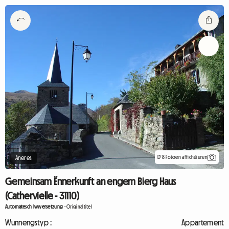
D'8 Fotoen affichéieren
Aneres
Gemeinsam Ënnerkunft an engem Bierg Haus
(Cathervielle - 31110)
Automatesch Iwwersetzung
-
Originaltitel
Wunnengstyp :
Appartement