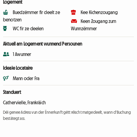
Logement
Buedzëmmer fir deelt ze
Kee Kichenzougang
benotzen
Keen Zougang zum
WC fir ze deelen
Wunnzëmmer
Aktuell am Logement wunnend Persounen
1 Awunner
Ideale Locataire
Mann oder Fra
Standuert
Cathervielle, Frankräich
Déi genee Adress vun der Ënnerkunft gëtt réischt matgedeelt, wann d'Buchung
bestätegt ass.