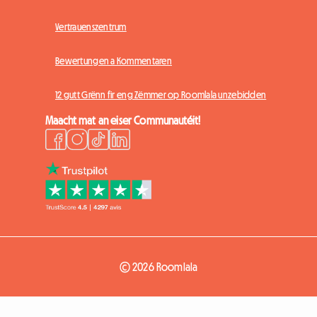
Vertrauenszentrum
Bewertungen a Kommentaren
12 gutt Grënn fir eng Zëmmer op Roomlala unzebidden
Maacht mat an eiser Communautéit!
© 2026 Roomlala