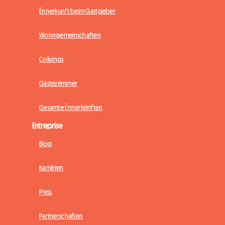
Ënnerkunft beim Gastgeber
Wohngemeinschaften
Colivings
Gästezëmmer
Gesamte Ënnerkënften
Entreprise
Blog
Karrièren
Press
Partnerschaften