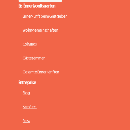
Eis Ënnerkonftsaarten
Ënnerkunft beim Gastgeber
Wohngemeinschaften
Colivings
Gästezëmmer
Gesamte Ënnerkënften
Entreprise
Blog
Karrièren
Press