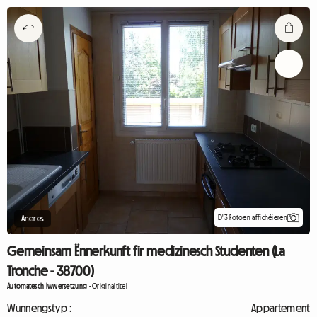
D'3 Fotoen affichéieren
Aneres
Gemeinsam Ënnerkunft fir medizinesch Studenten (La
Tronche - 38700)
Automatesch Iwwersetzung
-
Originaltitel
Wunnengstyp :
Appartement