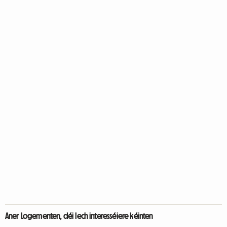
Aner Logementen, déi Iech interesséiere kéinten