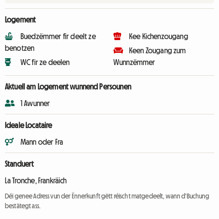
Logement
Buedzëmmer fir deelt ze
Kee Kichenzougang
benotzen
Keen Zougang zum
WC fir ze deelen
Wunnzëmmer
Aktuell am Logement wunnend Persounen
1 Awunner
Ideale Locataire
Mann oder Fra
Standuert
La Tronche, Frankräich
Déi genee Adress vun der Ënnerkunft gëtt réischt matgedeelt, wann d'Buchung
bestätegt ass.