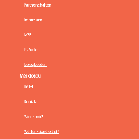
Partnerschaften
Impressum
NGB
Eis Zuelen
Neiegkeeten
Méi dozou
Hëllef
Kontakt
Wien si mir?
Wéi funktionéiert et?