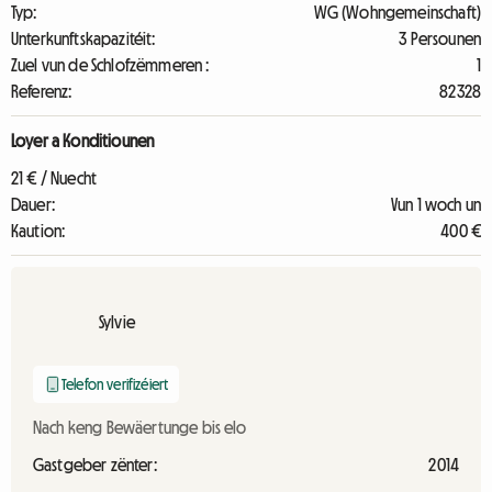
Typ:
WG (Wohngemeinschaft)
Unterkunftskapazitéit:
3 Persounen
Zuel vun de Schlofzëmmeren :
1
Referenz:
82328
Loyer a Konditiounen
21 € / Nuecht
Dauer:
Vun 1 woch un
Kaution:
400 €
Sylvie
Telefon verifizéiert
Nach keng Bewäertunge bis elo
Gastgeber zënter:
2014