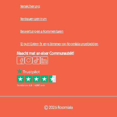
Versécherung
Vertrauenszentrum
Bewertungen a Kommentaren
12 gutt Grënn fir eng Zëmmer op Roomlala unzebidden
Maacht mat an eiser Communautéit!
© 2026 Roomlala