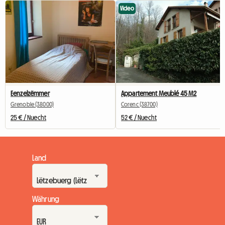
Video
Eenzelzëmmer
Appartement Meublé 45 M2
Grenoble (38000)
Corenc (38700)
25 € / Nuecht
52 € / Nuecht
Land
Währung