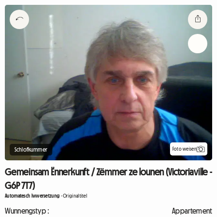
Foto weisen
Schlofkummer
Gemeinsam Ënnerkunft / Zëmmer ze lounen (Victoriaville -
G6P 7T7)
Automatesch Iwwersetzung
-
Originaltitel
Wunnengstyp :
Appartement