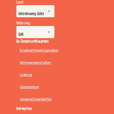
Land
Währung
Eis Ënnerkonftsaarten
Ënnerkunft beim Gastgeber
Wohngemeinschaften
Colivings
Gästezëmmer
Gesamte Ënnerkënften
Entreprise