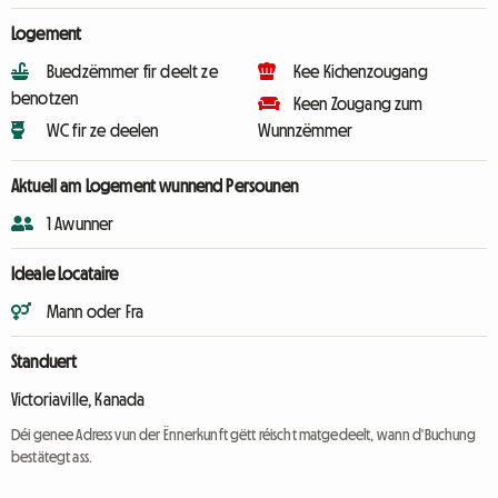
Logement
Buedzëmmer fir deelt ze
Kee Kichenzougang
benotzen
Keen Zougang zum
WC fir ze deelen
Wunnzëmmer
Aktuell am Logement wunnend Persounen
1 Awunner
Ideale Locataire
Mann oder Fra
Standuert
Victoriaville, Kanada
Déi genee Adress vun der Ënnerkunft gëtt réischt matgedeelt, wann d'Buchung
bestätegt ass.