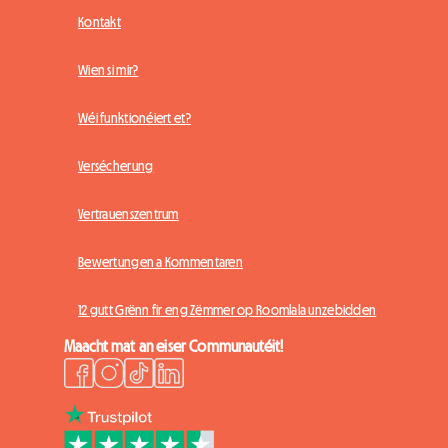
Kontakt
Wien si mir?
Wéi funktionéiert et?
Versécherung
Vertrauenszentrum
Bewertungen a Kommentaren
12 gutt Grënn fir eng Zëmmer op Roomlala unzebidden
Maacht mat an eiser Communautéit!