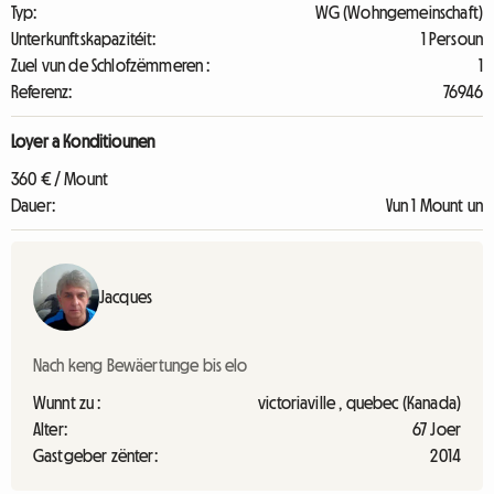
Typ:
WG (Wohngemeinschaft)
Unterkunftskapazitéit:
1 Persoun
Zuel vun de Schlofzëmmeren :
1
Referenz:
76946
Loyer a Konditiounen
360 € / Mount
Dauer:
Vun 1 Mount un
Jacques
Nach keng Bewäertunge bis elo
Wunnt zu :
victoriaville , quebec (Kanada)
Alter:
67 Joer
Gastgeber zënter:
2014