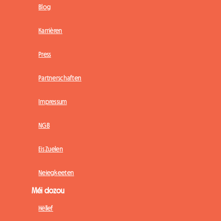
Blog
Karrièren
Press
Partnerschaften
Impressum
NGB
Eis Zuelen
Neiegkeeten
Méi dozou
Hëllef