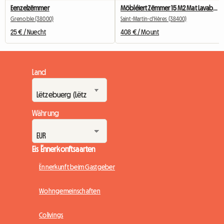
Eenzelzëmmer
Möbléiert Zëmmer 15 M2 Mat Lavabo & eegenem Frigo
Grenoble (38000)
Saint-Martin-d'Hères (38400)
25 € / Nuecht
408 € / Mount
Land
Währung
Eis Ënnerkonftsaarten
Ënnerkunft beim Gastgeber
Wohngemeinschaften
Colivings