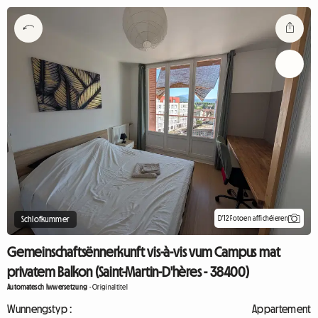
D'12 Fotoen affichéieren
Schlofkummer
Gemeinschaftsënnerkunft vis-à-vis vum Campus mat
privatem Balkon (Saint-Martin-D'hères - 38400)
Automatesch Iwwersetzung
-
Originaltitel
Wunnengstyp :
Appartement