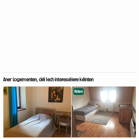
Aner Logementen, déi Iech interesséiere kéinten
Video