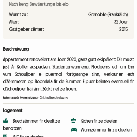
Nach keng Bewäertunge bis elo
Wunnt zu :
Grenoble (Frankräich)
Alter:
32 Joer
Gastgeber zënter:
2015
Beschreiwung
Appartement renovéiert am Joer 2020, ganz gutt ekipéiert: Dir musst
just Är Koffer auspacken. Studentenwunneng. Nodeems ech um Enn
vum Schouljoer e puermol fortgaange sinn, verlounen ech
d'Zëmmeren op Roomlala fir de Summer. E puer kéinten eventuell fir
d'Schouljoer fräi sinn. Zéckt net ze froen.
Automatesch Iwwersetzung
-
Originalbeschreiwung
Logement
Buedzëmmer fir deelt ze
Kichen fir ze deelen
benotzen
Wunnzëmmer fir ze deelen