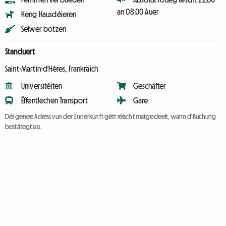
an 08.00 Auer
Keng Hausdéieren
Selwer botzen
Standuert
Saint-Martin-d'Hères, Frankräich
Universitéiten
Geschäfter
Ëffentlechen Transport
Gare
Déi genee Adress vun der Ënnerkunft gëtt réischt matgedeelt, wann d'Buchung
bestätegt ass.