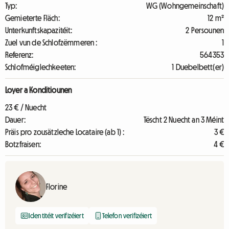
Typ:
WG (Wohngemeinschaft)
Gemieterte Fläch:
12 m²
Unterkunftskapazitéit:
2 Persounen
Zuel vun de Schlofzëmmeren :
1
Referenz:
564353
Schlofméiglechkeeten:
1 Duebelbett(er)
Loyer a Konditiounen
23 € / Nuecht
Dauer:
Tëscht 2 Nuecht an 3 Méint
Präis pro zousätzleche Locataire (ab 1) :
3 €
Botzfraisen:
4 €
Florine
Identitéit verifizéiert
Telefon verifizéiert