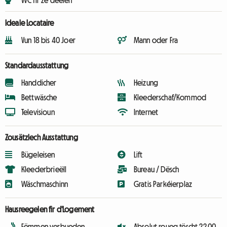
WC fir ze deelen
Ideale Locataire
Vun 18 bis 40 Joer
Mann oder Fra
Standardausstattung
Handdicher
Heizung
Bettwäsche
Kleederschaf/Kommod
Televisioun
Internet
Zousätzlech Ausstattung
Bügeleisen
Lift
Kleederbrieëll
Bureau / Dësch
Wäschmaschinn
Gratis Parkéierplaz
Hausreegelen fir d'Logement
Fëmmen verbueden
Absolut roueg tëscht 22.00