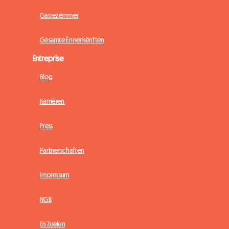
Gästezëmmer
Gesamte Ënnerkënften
Entreprise
Blog
Karrièren
Press
Partnerschaften
Impressum
NGB
Eis Zuelen