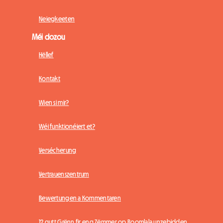
Neiegkeeten
Méi dozou
Hëllef
Kontakt
Wien si mir?
Wéi funktionéiert et?
Versécherung
Vertrauenszentrum
Bewertungen a Kommentaren
12 gutt Grënn fir eng Zëmmer op Roomlala unzebidden