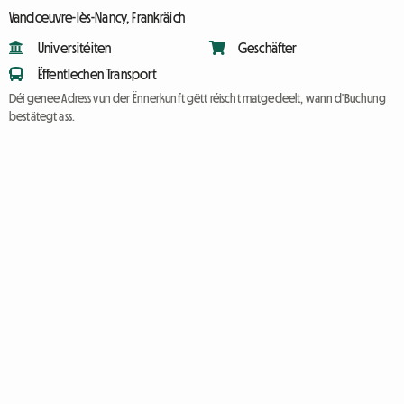
Vandœuvre-lès-Nancy, Frankräich
Universitéiten
Geschäfter
Ëffentlechen Transport
Déi genee Adress vun der Ënnerkunft gëtt réischt matgedeelt, wann d'Buchung
bestätegt ass.