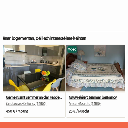
Aner Logementen, déi Iech interesséiere kéinten
Video
Gemeinsamt Zëmmer an der Residenz zu Vandoeuvre (8.)
Miwweléiert Zëmmer bei Nancy
Vandœuvre-lès-Nancy (54500)
Art-sur-Meurthe (54510)
450 € / Mount
25 € / Nuecht