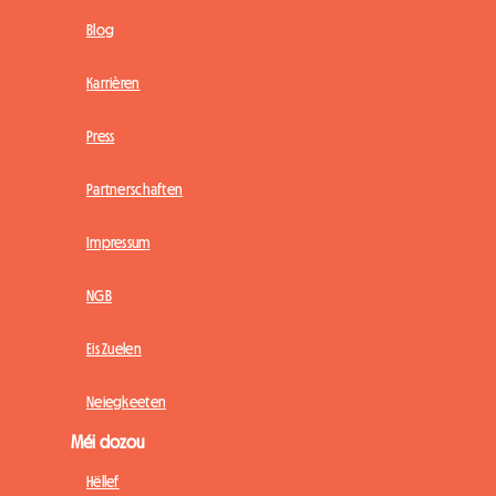
Blog
Karrièren
Press
Partnerschaften
Impressum
NGB
Eis Zuelen
Neiegkeeten
Méi dozou
Hëllef