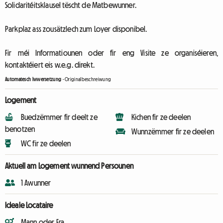
Solidaritéitsklausel tëscht de Matbewunner.
Parkplaz ass zousätzlech zum Loyer disponibel.
Fir méi Informatiounen oder fir eng Visite ze organiséieren,
kontaktéiert eis w.e.g. direkt.
Automatesch Iwwersetzung
-
Originalbeschreiwung
Logement
Buedzëmmer fir deelt ze
Kichen fir ze deelen
benotzen
Wunnzëmmer fir ze deelen
WC fir ze deelen
Aktuell am Logement wunnend Persounen
1 Awunner
Ideale Locataire
Mann oder Fra