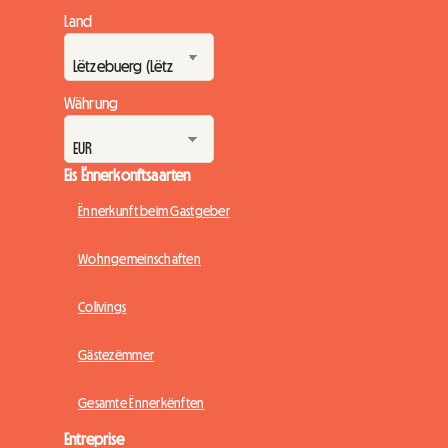
Land
Währung
Eis Ënnerkonftsaarten
Ënnerkunft beim Gastgeber
Wohngemeinschaften
Colivings
Gästezëmmer
Gesamte Ënnerkënften
Entreprise