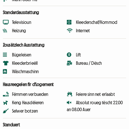
Standardausstattung
Televisioun
Kleederschaf/Kommod
Heizung
Internet
Zousätzlech Ausstattung
Bügeleisen
Lift
Kleederbrieëll
Bureau / Dësch
Wäschmaschinn
Hausreegelen fir d'Logement
Fëmmen verbueden
Feiere sinn net erlaabt
Keng Hausdéieren
Absolut roueg tëscht 22.00
an 08.00 Auer
Selwer botzen
Standuert