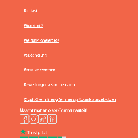
Kontakt
Wien si mir?
Wéi funktionéiert et?
Versécherung
Vertrauenszentrum
Bewertungen a Kommentaren
12 gutt Grënn fir eng Zëmmer op Roomlala unzebidden
Maacht mat an eiser Communautéit!