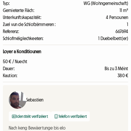
Typ:
WG (Wohngemeinschaft)
Gemieterte Fläch:
11 m²
Unterkunftskapazitéit:
4 Persounen
Zuel vun de Schlofzëmmeren :
1
Referenz:
667694
Schlofméiglechkeeten:
1 Duebelbett(er)
Loyer a Konditiounen
50 € / Nuecht
Dauer:
Bis zu 3 Méint
Kaution:
380 €
Sebastien
Identitéit verifizéiert
Telefon verifizéiert
Nach keng Bewäertunge bis elo