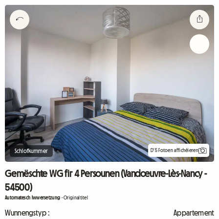
D'5 Fotoen affichéieren
Schlofkummer
Gemëschte WG fir 4 Persounen (Vandœuvre-Lès-Nancy -
54500)
Automatesch Iwwersetzung
-
Originaltitel
Wunnengstyp :
Appartement