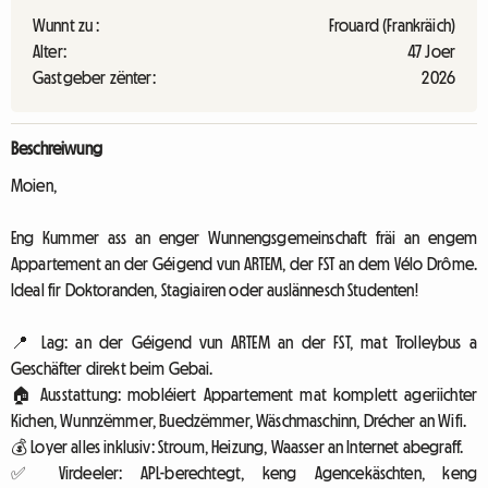
Wunnt zu :
Frouard (Frankräich)
Alter:
47 Joer
Gastgeber zënter:
2026
Beschreiwung
Moien,
Eng Kummer ass an enger Wunnengsgemeinschaft fräi an engem
Appartement an der Géigend vun ARTEM, der FST an dem Vélo Drôme.
Ideal fir Doktoranden, Stagiairen oder auslännesch Studenten!
📍 Lag: an der Géigend vun ARTEM an der FST, mat Trolleybus a
Geschäfter direkt beim Gebai.
🏠 Ausstattung: mobléiert Appartement mat komplett ageriichter
Kichen, Wunnzëmmer, Buedzëmmer, Wäschmaschinn, Drécher an Wifi.
💰 Loyer alles inklusiv: Stroum, Heizung, Waasser an Internet abegraff.
✅ Virdeeler: APL-berechtegt, keng Agencekäschten, keng