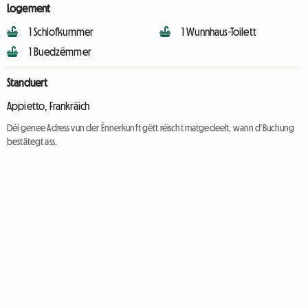
Logement
1 Schlofkummer
1 Wunnhaus-Toilett
1 Buedzëmmer
Standuert
Appietto, Frankräich
Déi genee Adress vun der Ënnerkunft gëtt réischt matgedeelt, wann d'Buchung
bestätegt ass.