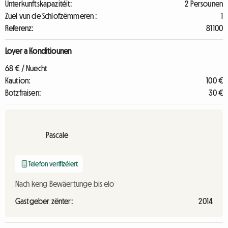
Unterkunftskapazitéit:
2 Persounen
Zuel vun de Schlofzëmmeren :
1
Referenz:
81100
Loyer a Konditiounen
68 € / Nuecht
Kaution:
100 €
Botzfraisen:
30 €
Pascale
Telefon verifizéiert
Nach keng Bewäertunge bis elo
Gastgeber zënter:
2014