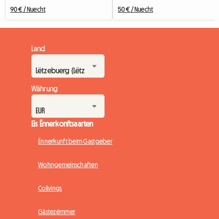
90 € / Nuecht
50 € / Nuecht
Land
Währung
Eis Ënnerkonftsaarten
Ënnerkunft beim Gastgeber
Wohngemeinschaften
Colivings
Gästezëmmer