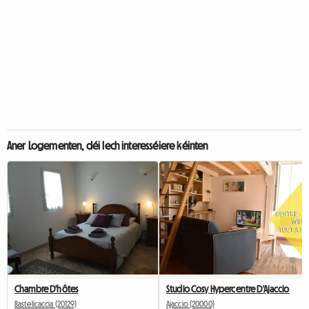
Aner Logementen, déi Iech interesséiere kéinten
Chambre D'hôtes
Studio Cosy Hypercentre D'Ajaccio
Bastelicaccia (20129)
Ajaccio (20000)