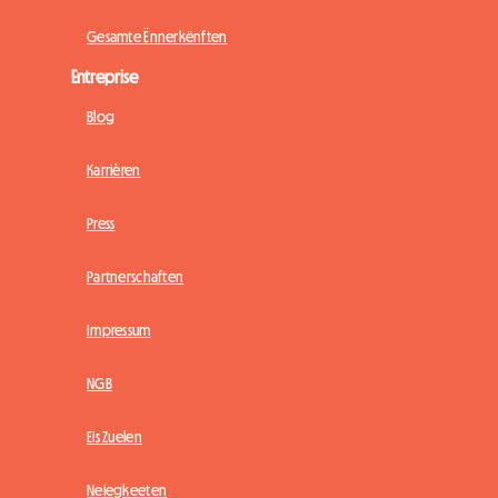
Gesamte Ënnerkënften
Entreprise
Blog
Karrièren
Press
Partnerschaften
Impressum
NGB
Eis Zuelen
Neiegkeeten