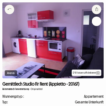
D'8 Fotoen affichéieren
Aneres
Gemittlech Studio Fir Rent (Appietto - 20167)
Automatesch Iwwersetzung
-
Originaltitel
Wunnengstyp :
Appartement
Typ:
Gesamte Unterkunft