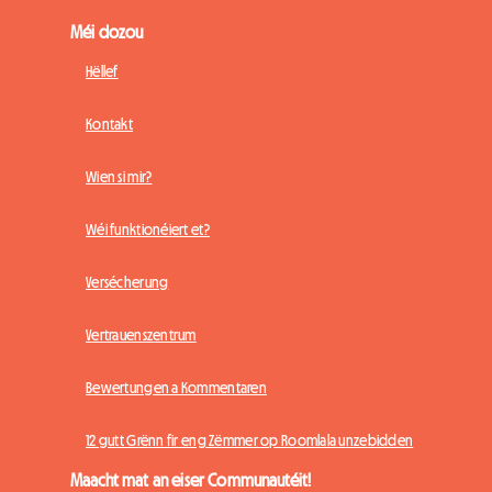
Méi dozou
Hëllef
Kontakt
Wien si mir?
Wéi funktionéiert et?
Versécherung
Vertrauenszentrum
Bewertungen a Kommentaren
12 gutt Grënn fir eng Zëmmer op Roomlala unzebidden
Maacht mat an eiser Communautéit!