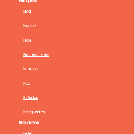
Entreprise
Blog
Karrièren
Press
Partnerschaften
Impressum
NGB
Eis Zuelen
Neiegkeeten
Méi dozou
Hëllef