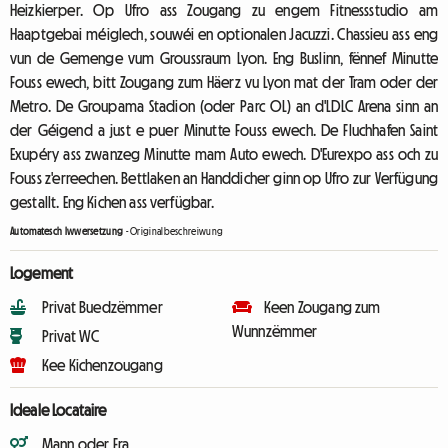
Heizkierper. Op Ufro ass Zougang zu engem Fitnessstudio am
Haaptgebai méiglech, souwéi en optionalen Jacuzzi. Chassieu ass eng
vun de Gemenge vum Groussraum Lyon. Eng Buslinn, fënnef Minutte
Fouss ewech, bitt Zougang zum Häerz vu Lyon mat der Tram oder der
Metro. De Groupama Stadion (oder Parc OL) an d'LDLC Arena sinn an
der Géigend a just e puer Minutte Fouss ewech. De Fluchhafen Saint
Exupéry ass zwanzeg Minutte mam Auto ewech. D'Eurexpo ass och zu
Fouss z'erreechen. Bettlaken an Handdicher ginn op Ufro zur Verfügung
gestallt. Eng Kichen ass verfügbar.
Automatesch Iwwersetzung
-
Originalbeschreiwung
Logement
Privat Buedzëmmer
Keen Zougang zum
Wunnzëmmer
Privat WC
Kee Kichenzougang
Ideale Locataire
Mann oder Fra