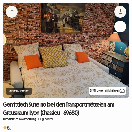
D'15 Fotoen affichéieren
Schlofkummer
Gemittlech Suite no bei den Transportmëttelen am
Groussraum Lyon (Chassieu - 69680)
Automatesch Iwwersetzung
-
Originaltitel
5
6