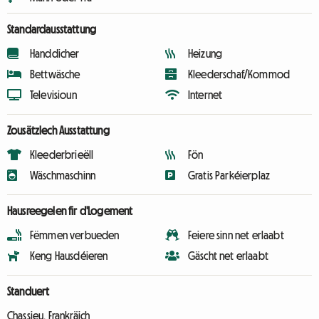
Standardausstattung
Handdicher
Heizung
Bettwäsche
Kleederschaf/Kommod
Televisioun
Internet
Zousätzlech Ausstattung
Kleederbrieëll
Fön
Wäschmaschinn
Gratis Parkéierplaz
Hausreegelen fir d'Logement
Fëmmen verbueden
Feiere sinn net erlaabt
Keng Hausdéieren
Gäscht net erlaabt
Standuert
Chassieu, Frankräich