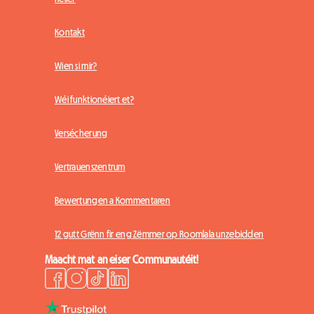
Kontakt
Wien si mir?
Wéi funktionéiert et?
Versécherung
Vertrauenszentrum
Bewertungen a Kommentaren
12 gutt Grënn fir eng Zëmmer op Roomlala unzebidden
Maacht mat an eiser Communautéit!