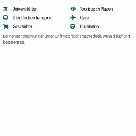
Universitéiten
Touristesch Plazen
Ëffentlechen Transport
Gare
Geschäfter
Fluchhafen
Déi genee Adress vun der Ënnerkunft gëtt réischt matgedeelt, wann d'Buchung
bestätegt ass.