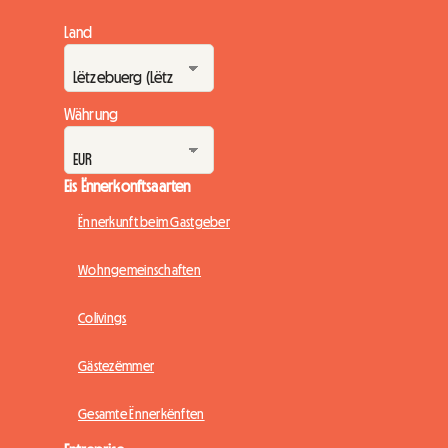
Land
Währung
Eis Ënnerkonftsaarten
Ënnerkunft beim Gastgeber
Wohngemeinschaften
Colivings
Gästezëmmer
Gesamte Ënnerkënften