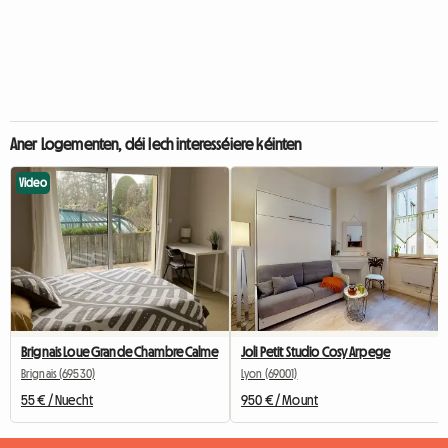
Aner Logementen, déi Iech interesséiere kéinten
Video
Brignais Loue Grande Chambre Calme
Joli Petit Studio Cosy Arpege
Brignais (69530)
Lyon (69001)
55 € / Nuecht
950 € / Mount