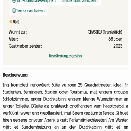
Vun Roomlala iwwerpréift
Identitéit verifizéiert
Telefon verifizéiert
5
(6)
Wunnt zu :
CHASSIEU (Frankräich)
Alter:
68 Joer
Gastgeber zënter:
2023
Bewäertunge gesinn
Beschreiwung
Eng komplett renovéiert Suite vu ronn 25 Quadratmeter, ideal fir
Studenten, Seminaren, Stagen oder Tourismus, mat engem grousse
Schlofzëmmer, enger Duschkabinn, engem klenge Wunnzëmmer an
enger Toilette. D'Suite ass praktesch onofhängeg vum Haaptgebai a
verfüügt iwwer eng gepflaastert, mat Beem gesäumte Terrass. Si huet
hiren eegene privaten Agank a gutt Parkméiglechkeeten. Am Wanter
gëtt et Buedemheizung an an der Duschkabinn gëtt et en