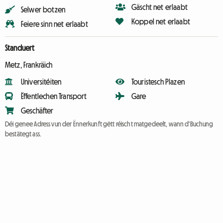
Gäscht net erlaabt
Selwer botzen
Koppel net erlaabt
Feiere sinn net erlaabt
Standuert
Metz, Frankräich
Universitéiten
Touristesch Plazen
Ëffentlechen Transport
Gare
Geschäfter
Déi genee Adress vun der Ënnerkunft gëtt réischt matgedeelt, wann d'Buchung
bestätegt ass.