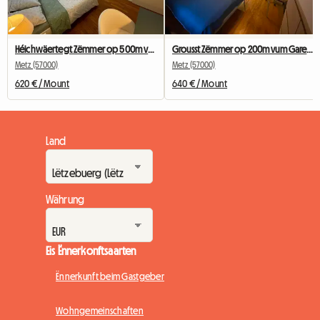
Héichwäertegt Zëmmer op 500m vun der Gare vu Metz
Grousst Zëmmer op 200m vum Gare Metz (privat Buedzëmmer)
Metz (57000)
Metz (57000)
620 € / Mount
640 € / Mount
Land
Währung
Eis Ënnerkonftsaarten
Ënnerkunft beim Gastgeber
Wohngemeinschaften