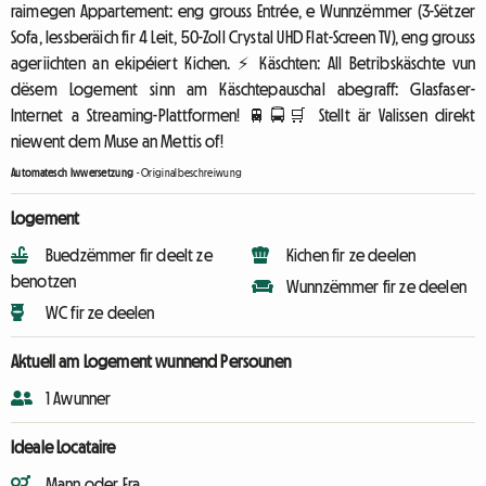
raimegen Appartement: eng grouss Entrée, e Wunnzëmmer (3-Sëtzer
Sofa, Iessberäich fir 4 Leit, 50-Zoll Crystal UHD Flat-Screen TV), eng grouss
ageriichten an ekipéiert Kichen. ⚡ Käschten: All Betribskäschte vun
dësem Logement sinn am Käschtepauschal abegraff: Glasfaser-
Internet a Streaming-Plattformen! 🚆🚍🛒 Stellt är Valissen direkt
niewent dem Muse an Mettis of!
Automatesch Iwwersetzung
-
Originalbeschreiwung
Logement
Buedzëmmer fir deelt ze
Kichen fir ze deelen
benotzen
Wunnzëmmer fir ze deelen
WC fir ze deelen
Aktuell am Logement wunnend Persounen
1 Awunner
Ideale Locataire
Mann oder Fra