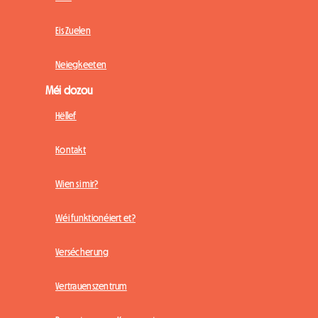
Eis Zuelen
Neiegkeeten
Méi dozou
Hëllef
Kontakt
Wien si mir?
Wéi funktionéiert et?
Versécherung
Vertrauenszentrum