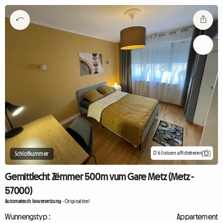
D'6 Fotoen affichéieren
Schlofkummer
Gemittlecht Zëmmer 500m vum Gare Metz (Metz -
57000)
Automatesch Iwwersetzung
-
Originaltitel
Wunnengstyp :
Appartement