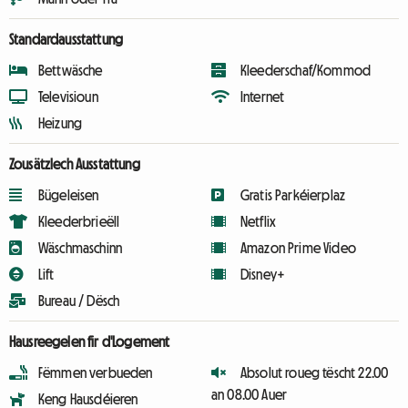
Standardausstattung
Bettwäsche
Kleederschaf/Kommod
Televisioun
Internet
Heizung
Zousätzlech Ausstattung
Bügeleisen
Gratis Parkéierplaz
Kleederbrieëll
Netflix
Wäschmaschinn
Amazon Prime Video
Lift
Disney+
Bureau / Dësch
Hausreegelen fir d'Logement
Fëmmen verbueden
Absolut roueg tëscht 22.00
an 08.00 Auer
Keng Hausdéieren