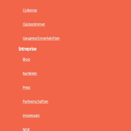
Colivings
Gästezëmmer
Gesamte Ënnerkënften
Entreprise
Blog
Karrièren
Press
Partnerschaften
Impressum
NGB