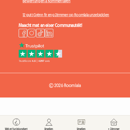
Bewertungen a Kommentaren
12 gutt Grënn fir eng Zëmmer op Roomlala unzebidden
Maacht mat an eiser Communautéit!
© 2026 Roomlala
Wéi et funktionéiert
Umellen
Umellen
+ Zëmmer