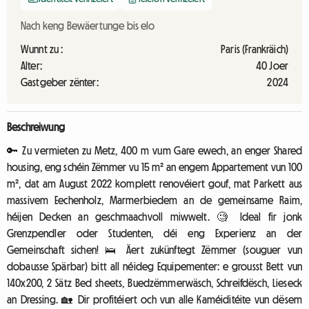
Nach keng Bewäertunge bis elo
Wunnt zu :
Paris (Frankräich)
Alter:
40 Joer
Gastgeber zënter:
2024
Beschreiwung
🔑 Zu vermieten zu Metz, 400 m vum Gare ewech, an enger Shared
housing, eng schéin Zëmmer vu 15 m² an engem Appartement vun 100
m², dat am August 2022 komplett renovéiert gouf, mat Parkett aus
massivem Eechenholz, Marmerbiedem an de gemeinsame Raim,
héijen Decken an geschmaachvoll miwwelt. 🧐 Ideal fir jonk
Grenzpendler oder Studenten, déi eng Experienz an der
Gemeinschaft sichen! 🛌 Äert zukünftegt Zëmmer (souguer vun
dobausse Spärbar) bitt all néideg Equipementer: e grousst Bett vun
140x200, 2 Sätz Bed sheets, Buedzëmmerwäsch, Schreifdësch, Lieseck
an Dressing. 🏡 Dir profitéiert och vun alle Kaméiditéite vun dësem