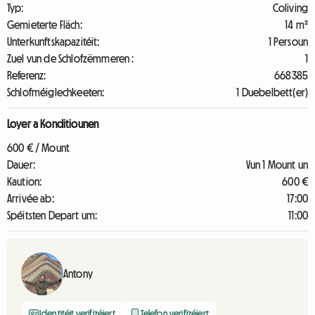
Typ:
Coliving
Gemieterte Fläch:
14 m²
Unterkunftskapazitéit:
1 Persoun
Zuel vun de Schlofzëmmeren :
1
Referenz:
668385
Schlofméiglechkeeten:
1 Duebelbett(er)
Loyer a Konditiounen
600 € / Mount
Dauer:
Vun 1 Mount un
Kaution:
600 €
Arrivée ab:
17:00
Spéitsten Depart um:
11:00
Antony
Identitéit verifizéiert
Telefon verifizéiert