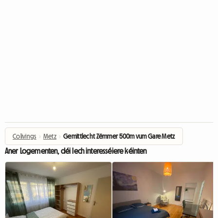
Colivings
›
Metz
›
Gemittlecht Zëmmer 500m vum Gare Metz
Aner Logementen, déi Iech interesséiere kéinten