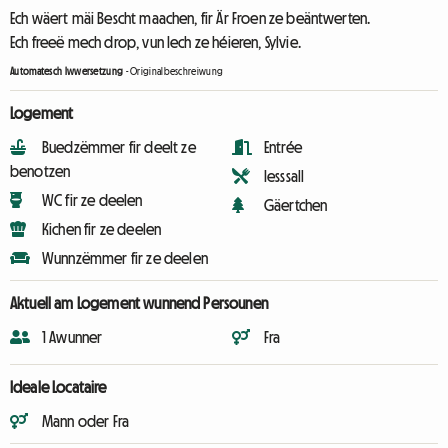
Ech wäert mäi Bescht maachen, fir Är Froen ze beäntwerten.
Ech freeë mech drop, vun Iech ze héieren, Sylvie.
Automatesch Iwwersetzung
-
Originalbeschreiwung
Logement
Buedzëmmer fir deelt ze
Entrée
benotzen
Iesssall
WC fir ze deelen
Gäertchen
Kichen fir ze deelen
Wunnzëmmer fir ze deelen
Aktuell am Logement wunnend Persounen
1 Awunner
Fra
Ideale Locataire
Mann oder Fra