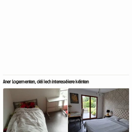
Aner Logementen, déi Iech interesséiere kéinten