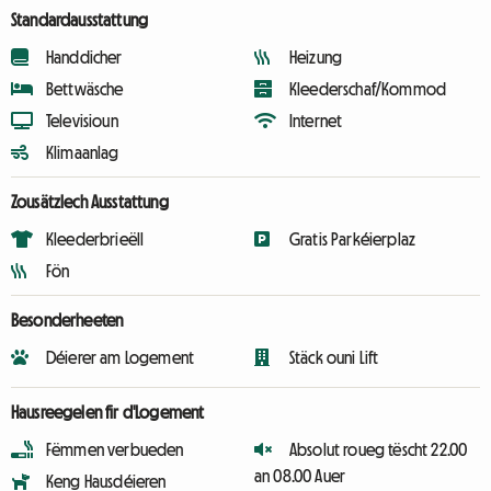
Standardausstattung
Handdicher
Heizung
Bettwäsche
Kleederschaf/Kommod
Televisioun
Internet
Klimaanlag
Zousätzlech Ausstattung
Kleederbrieëll
Gratis Parkéierplaz
Fön
Besonderheeten
Déierer am Logement
Stäck ouni Lift
Hausreegelen fir d'Logement
Fëmmen verbueden
Absolut roueg tëscht 22.00
an 08.00 Auer
Keng Hausdéieren