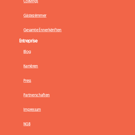
Colivings
Gästezëmmer
Gesamte Ënnerkënften
Entreprise
Blog
Karrièren
Press
Partnerschaften
Impressum
NGB