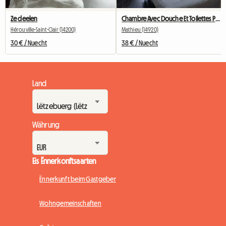
Ze deelen
Chambre Avec Douche Et Toilettes Privées
Hérouville-Saint-Clair (14200)
Mathieu (14920)
30 € / Nuecht
38 € / Nuecht
Land
Währung
Eis Ënnerkonftsaarten
Ënnerkunft beim Gastgeber
Wohngemeinschaften