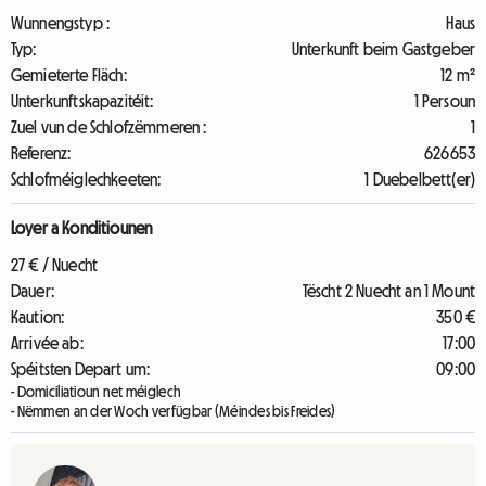
Wunnengstyp :
Haus
Typ:
Unterkunft beim Gastgeber
Gemieterte Fläch:
12 m²
Unterkunftskapazitéit:
1 Persoun
Zuel vun de Schlofzëmmeren :
1
Referenz:
626653
Schlofméiglechkeeten:
1 Duebelbett(er)
Loyer a Konditiounen
27 € / Nuecht
Dauer:
Tëscht 2 Nuecht an 1 Mount
Kaution:
350 €
Arrivée ab:
17:00
Spéitsten Depart um:
09:00
- Domiciliatioun net méiglech
- Nëmmen an der Woch verfügbar (Méindes bis Freides)