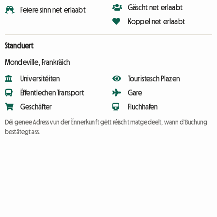
Gäscht net erlaabt
Feiere sinn net erlaabt
Koppel net erlaabt
Standuert
Mondeville, Frankräich
Universitéiten
Touristesch Plazen
Ëffentlechen Transport
Gare
Geschäfter
Fluchhafen
Déi genee Adress vun der Ënnerkunft gëtt réischt matgedeelt, wann d'Buchung
bestätegt ass.