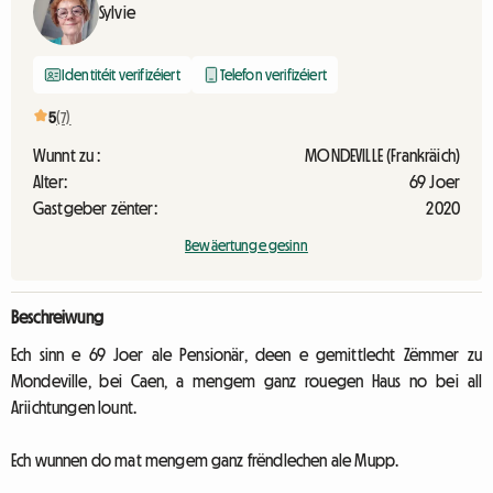
Sylvie
Identitéit verifizéiert
Telefon verifizéiert
5
(7)
Wunnt zu :
MONDEVILLE (Frankräich)
Alter:
69 Joer
Gastgeber zënter:
2020
Bewäertunge gesinn
Beschreiwung
Ech sinn e 69 Joer ale Pensionär, deen e gemittlecht Zëmmer zu
Mondeville, bei Caen, a mengem ganz rouegen Haus no bei all
Ariichtungen lount.
Ech wunnen do mat mengem ganz frëndlechen ale Mupp.