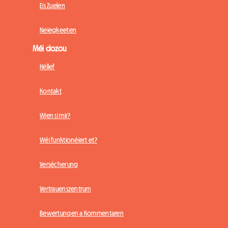
Eis Zuelen
Neiegkeeten
Méi dozou
Hëllef
Kontakt
Wien si mir?
Wéi funktionéiert et?
Versécherung
Vertrauenszentrum
Bewertungen a Kommentaren