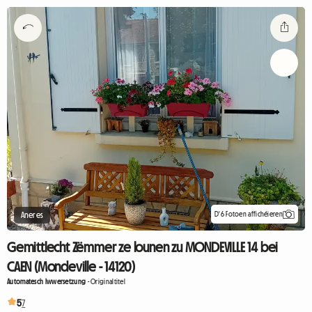
D'6 Fotoen affichéieren
Aneres
Gemittlecht Zëmmer ze lounen zu MONDEVILLE 14 bei
CAEN (Mondeville - 14120)
Automatesch Iwwersetzung
-
Originaltitel
5
7