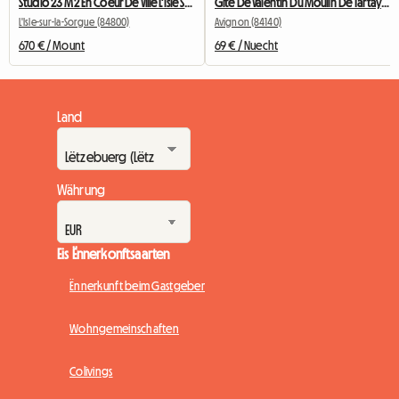
Studio 23 M2 En Coeur De Ville L'Isle Sur La Sorgue
Gîte De Valentin Du Moulin De Tartay En Avignon
L'Isle-sur-la-Sorgue (84800)
Avignon (84140)
670 € / Mount
69 € / Nuecht
Land
Währung
Eis Ënnerkonftsaarten
Ënnerkunft beim Gastgeber
Wohngemeinschaften
Colivings