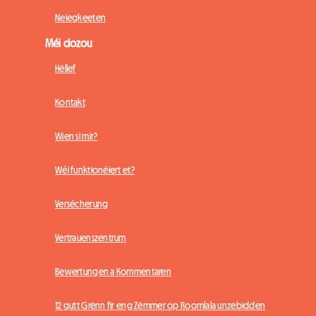
Neiegkeeten
Méi dozou
Hëllef
Kontakt
Wien si mir?
Wéi funktionéiert et?
Versécherung
Vertrauenszentrum
Bewertungen a Kommentaren
12 gutt Grënn fir eng Zëmmer op Roomlala unzebidden