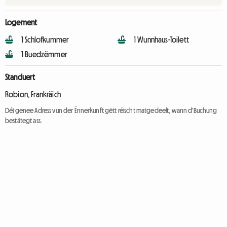
Logement
1 Schlofkummer
1 Wunnhaus-Toilett
1 Buedzëmmer
Standuert
Robion, Frankräich
Déi genee Adress vun der Ënnerkunft gëtt réischt matgedeelt, wann d'Buchung
bestätegt ass.