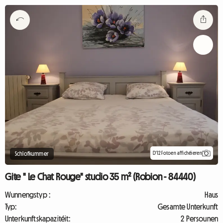
D'12 Fotoen affichéieren
Schlofkummer
Gite " Le Chat Rouge" studio 35 m² (Robion - 84440)
Wunnengstyp :
Haus
Typ:
Gesamte Unterkunft
Unterkunftskapazitéit:
2 Persounen