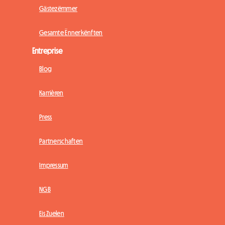
Gästezëmmer
Gesamte Ënnerkënften
Entreprise
Blog
Karrièren
Press
Partnerschaften
Impressum
NGB
Eis Zuelen