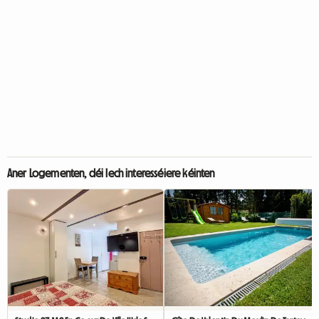
Aner Logementen, déi Iech interesséiere kéinten