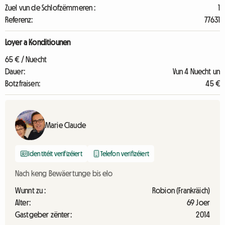
Zuel vun de Schlofzëmmeren :
1
Referenz:
77631
Loyer a Konditiounen
65 € / Nuecht
Dauer:
Vun 4 Nuecht un
Botzfraisen:
45 €
Marie Claude
Identitéit verifizéiert
Telefon verifizéiert
Nach keng Bewäertunge bis elo
Wunnt zu :
Robion (Frankräich)
Alter:
69 Joer
Gastgeber zënter:
2014