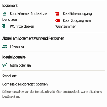
Logement
Buedzëmmer fir deelt ze
Kee Kichenzougang
benotzen
Keen Zougang zum
WC fir ze deelen
Wunnzëmmer
Aktuell am Logement wunnend Persounen
1 Awunner
Ideale Locataire
Mann oder Fra
Standuert
Cornellà de Llobregat, Spanien
Déi genee Adress vun der Ënnerkunft gëtt réischt matgedeelt, wann d'Buchung
bestätegt ass.