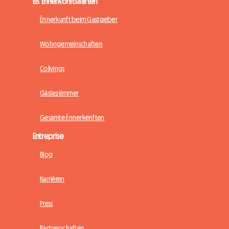
Eis Ënnerkonftsaarten
Ënnerkunft beim Gastgeber
Wohngemeinschaften
Colivings
Gästezëmmer
Gesamte Ënnerkënften
Entreprise
Blog
Karrièren
Press
Partnerschaften