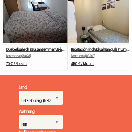
Duebelbäilech Baussenzëmmer vis-à-vis vum Camp Nou
Habitación Individual Tranquila Y Luminosa
Barcelona (08028)
Barcelona (08018)
70 € / Nuecht
450 € / Mount
Land
Währung