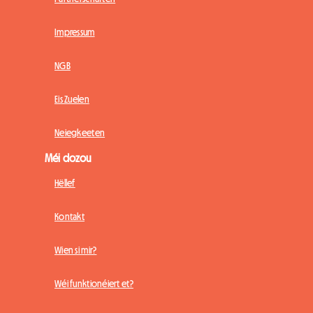
Impressum
NGB
Eis Zuelen
Neiegkeeten
Méi dozou
Hëllef
Kontakt
Wien si mir?
Wéi funktionéiert et?