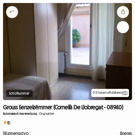
D'3 Fotoen affichéieren
Schlofkummer
Grouss Eenzelzëmmer (Cornellà De Llobregat - 08940)
Automatesch Iwwersetzung
-
Originaltitel
5
1
Wunnengstyp :
Aneres