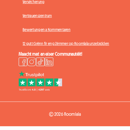
Versécherung
Vertrauenszentrum
Bewertungen a Kommentaren
12 gutt Grënn fir eng Zëmmer op Roomlala unzebidden
Maacht mat an eiser Communautéit!
© 2026 Roomlala