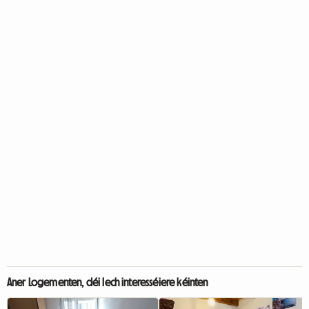
Aner Logementen, déi Iech interesséiere kéinten