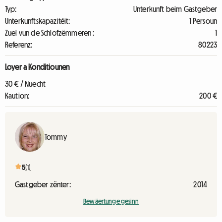
Typ:
Unterkunft beim Gastgeber
Unterkunftskapazitéit:
1 Persoun
Zuel vun de Schlofzëmmeren :
1
Referenz:
80223
Loyer a Konditiounen
30 € / Nuecht
Kaution:
200 €
Tommy
5
(1)
Gastgeber zënter:
2014
Bewäertunge gesinn