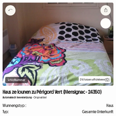
D'4 Fotoen affichéieren
Schlofkummer
Haus ze lounen zu Périgord Vert (Mensignac - 24350)
Automatesch Iwwersetzung
-
Originaltitel
Wunnengstyp :
Haus
Typ:
Gesamte Unterkunft