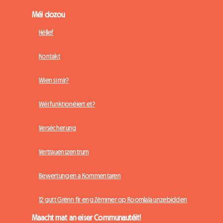
Méi dozou
Hëllef
Kontakt
Wien si mir?
Wéi funktionéiert et?
Versécherung
Vertrauenszentrum
Bewertungen a Kommentaren
12 gutt Grënn fir eng Zëmmer op Roomlala unzebidden
Maacht mat an eiser Communautéit!