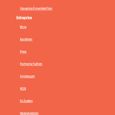
Gesamte Ënnerkënften
Entreprise
Blog
Karrièren
Press
Partnerschaften
Impressum
NGB
Eis Zuelen
Neiegkeeten