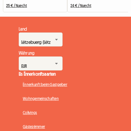
25 € / Nuecht
24 € / Nuecht
Land
Währung
Eis Ënnerkonftsaarten
Ënnerkunft beim Gastgeber
Wohngemeinschaften
Colivings
Gästezëmmer