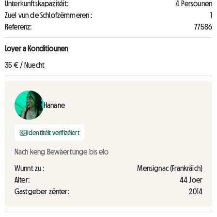
Unterkunftskapazitéit:
4 Persounen
Zuel vun de Schlofzëmmeren :
1
Referenz:
77586
Loyer a Konditiounen
35 € / Nuecht
Hanane
Identitéit verifizéiert
Nach keng Bewäertunge bis elo
Wunnt zu :
Mensignac (Frankräich)
Alter:
44 Joer
Gastgeber zënter:
2014