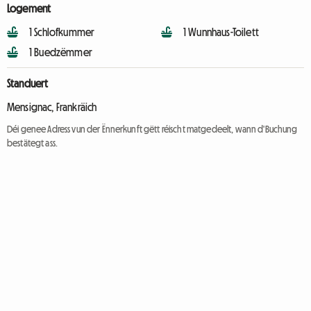
Logement
1 Schlofkummer
1 Wunnhaus-Toilett
1 Buedzëmmer
Standuert
Mensignac, Frankräich
Déi genee Adress vun der Ënnerkunft gëtt réischt matgedeelt, wann d'Buchung
bestätegt ass.