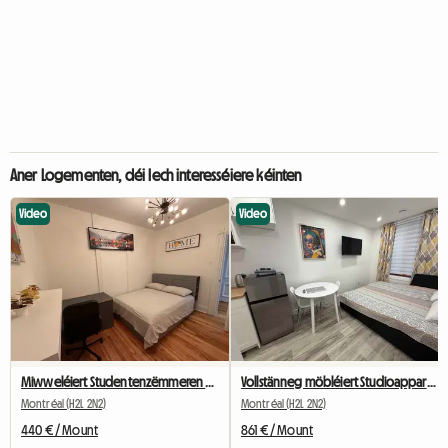
Aner Logementen, déi Iech interesséiere kéinten
Video
Video
Miwweléiert Studentenzëmmeren zu Montréal ze lounen
Vollstänneg möbléiert Studioappartement, All-inclusive, no bei der Metrostatioun Berri-UQAM
Montréal (H2L 2N2)
Montréal (H2L 2N2)
440 € / Mount
861 € / Mount