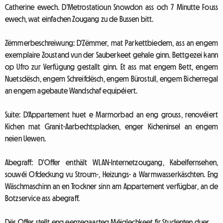
Catherine ewech. D'Metrostatioun Snowdon ass och 7 Minutte Fouss
ewech, wat einfachen Zougang zu de Bussen bitt.
Zëmmerbeschreiwung: D'Zëmmer, mat Parkettbiedem, ass an engem
exemplaire Zoustand vun der Sauberkeet gehale ginn. Bettgezei kann
op Ufro zur Verfügung gestallt ginn. Et ass mat engem Bett, engem
Nuetsdësch, engem Schreifdësch, engem Bürostull, engem Bicherregal
an engem agebaute Wandschaf equipéiert.
Suite: D'Appartement huet e Marmorbad an eng grouss, renovéiert
Kichen mat Granit-Aarbechtsplacken, enger Kicheninsel an engem
neien Uewen.
Abegraff: D'Offer enthält WLAN-Internetzougang, Kabelfernsehen,
souwéi Ofdeckung vu Stroum-, Heizungs- a Warmwasserkäschten. Eng
Wäschmaschinn an en Trockner sinn am Appartement verfügbar, an de
Botzservice ass abegraff.
Dës Offer stellt eng eenzegaarteg Méiglechkeet fir Studenten duer.