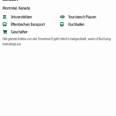
Montréal, Kanada
Universitéiten
Touristesch Plazen
Ëffentlechen Transport
Fluchhafen
Geschäfter
Déi genee Adress vun der Ënnerkunft gëtt réischt matgedeelt, wann d'Buchung
bestätegt ass.