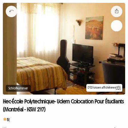
D'12 Fotoen affichéieren
Schlofkummer
Hec-École Polytechnique- Udem Colocation Pour Étudiants
(Montréal - H3W 2Y7)
5
1