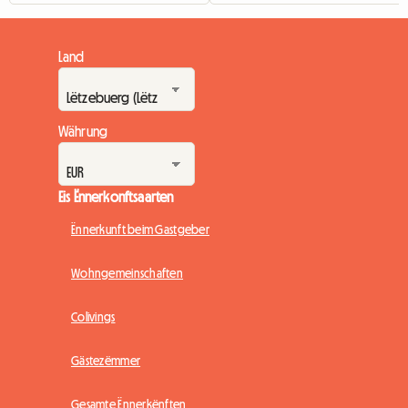
Land
Währung
Eis Ënnerkonftsaarten
Ënnerkunft beim Gastgeber
Wohngemeinschaften
Colivings
Gästezëmmer
Gesamte Ënnerkënften