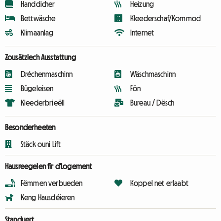
Handdicher
Heizung
Bettwäsche
Kleederschaf/Kommod
Klimaanlag
Internet
Zousätzlech Ausstattung
Dréchenmaschinn
Wäschmaschinn
Bügeleisen
Fön
Kleederbrieëll
Bureau / Dësch
Besonderheeten
Stäck ouni Lift
Hausreegelen fir d'Logement
Fëmmen verbueden
Koppel net erlaabt
Keng Hausdéieren
Standuert