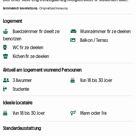
Automatesch Iwwersetzung
-
Originalbeschreiwung
Logement
Buedzëmmer fir deelt ze
Wunnzëmmer fir ze deelen
benotzen
Balkon / Terrass
WC fir ze deelen
Kichen fir ze deelen
Aktuell am Logement wunnend Persounen
3 Awunner
Vun 18 bis 30 Joer
Studente
Ideale Locataire
Vun 18 bis 30 Joer
Mann oder Fra
Standardausstattung