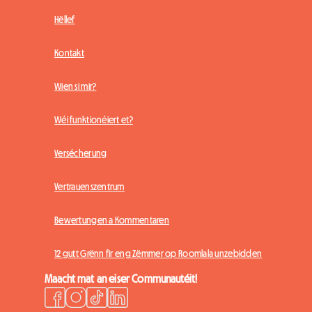
Hëllef
Kontakt
Wien si mir?
Wéi funktionéiert et?
Versécherung
Vertrauenszentrum
Bewertungen a Kommentaren
12 gutt Grënn fir eng Zëmmer op Roomlala unzebidden
Maacht mat an eiser Communautéit!