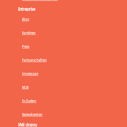
Entreprise
Blog
Karrièren
Press
Partnerschaften
Impressum
NGB
Eis Zuelen
Neiegkeeten
Méi dozou