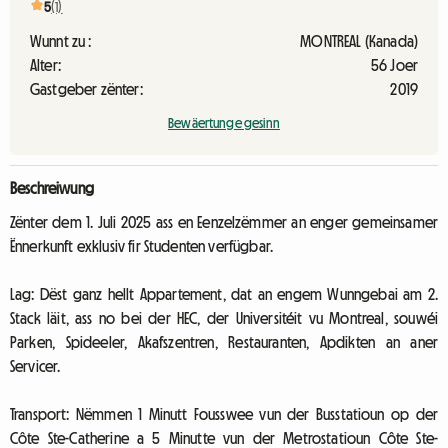
5
(1)
Wunnt zu :
MONTREAL (Kanada)
Alter:
56 Joer
Gastgeber zënter:
2019
Bewäertunge gesinn
Beschreiwung
Zënter dem 1. Juli 2025 ass en Eenzelzëmmer an enger gemeinsamer
Ënnerkunft exklusiv fir Studenten verfügbar.
Lag: Dëst ganz hellt Appartement, dat an engem Wunngebai am 2.
Stack läit, ass no bei der HEC, der Universitéit vu Montreal, souwéi
Parken, Spideeler, Akafszentren, Restauranten, Apdikten an aner
Servicer.
Transport: Nëmmen 1 Minutt Fousswee vun der Busstatioun op der
Côte Ste-Catherine a 5 Minutte vun der Metrostatioun Côte Ste-