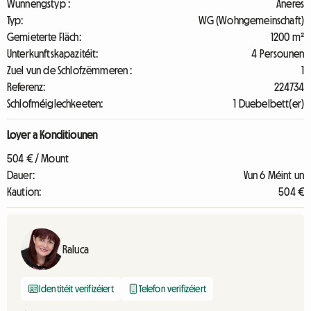
Wunnengstyp :
Aneres
Typ:
WG (Wohngemeinschaft)
Gemieterte Fläch:
1200 m²
Unterkunftskapazitéit:
4 Persounen
Zuel vun de Schlofzëmmeren :
1
Referenz:
224734
Schlofméiglechkeeten:
1 Duebelbett(er)
Loyer a Konditiounen
504 € / Mount
Dauer:
Vun 6 Méint un
Kaution:
504 €
Raluca
Identitéit verifizéiert
Telefon verifizéiert