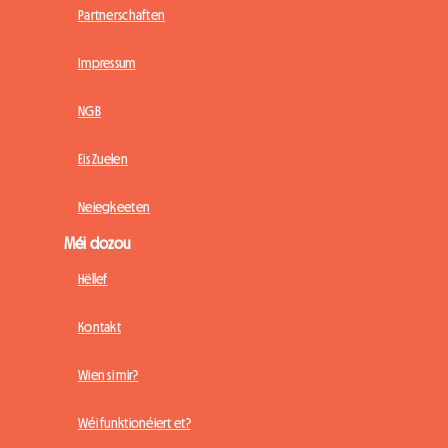
Partnerschaften
Impressum
NGB
Eis Zuelen
Neiegkeeten
Méi dozou
Hëllef
Kontakt
Wien si mir?
Wéi funktionéiert et?