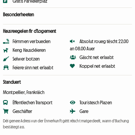
Gratis Parkéierplaz
Besonderheeten
Hausreegelen fir d'Logement
Fëmmen verbueden
Absolut roueg tëscht 22.00
an 08.00 Auer
Keng Hausdéieren
Gäscht net erlaabt
Selwer botzen
Koppel net erlaabt
Feiere sinn net erlaabt
Standuert
Montpellier, Frankräich
Ëffentlechen Transport
Touristesch Plazen
Geschäfter
Gare
Déi genee Adress vun der Ënnerkunft gëtt réischt matgedeelt, wann d'Buchung
bestätegt ass.