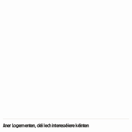
Aner Logementen, déi Iech interesséiere kéinten