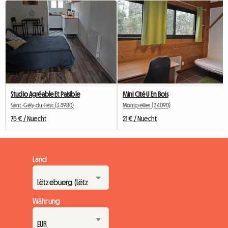
Studio Agréable Et Paisible
Mini Cité U En Bois
Saint-Gély-du-Fesc (34980)
Montpellier (34090)
75 € / Nuecht
21 € / Nuecht
Land
Währung