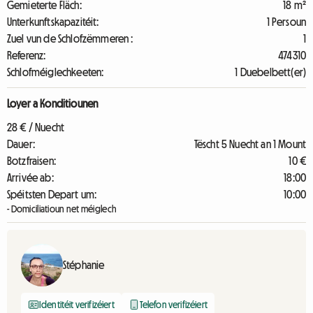
Gemieterte Fläch:
18 m²
Unterkunftskapazitéit:
1 Persoun
Zuel vun de Schlofzëmmeren :
1
Referenz:
474310
Schlofméiglechkeeten:
1 Duebelbett(er)
Loyer a Konditiounen
28 € / Nuecht
Dauer:
Tëscht 5 Nuecht an 1 Mount
Botzfraisen:
10 €
Arrivée ab:
18:00
Spéitsten Depart um:
10:00
- Domiciliatioun net méiglech
Stéphanie
Identitéit verifizéiert
Telefon verifizéiert