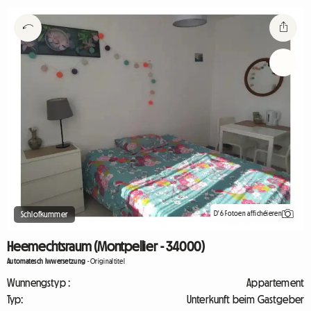
D'6 Fotoen affichéieren
Schlofkummer
Heemechtsraum (Montpellier - 34000)
Automatesch Iwwersetzung
-
Originaltitel
Wunnengstyp :
Appartement
Typ:
Unterkunft beim Gastgeber