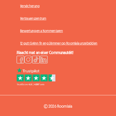
Versécherung
Vertrauenszentrum
Bewertungen a Kommentaren
12 gutt Grënn fir eng Zëmmer op Roomlala unzebidden
Maacht mat an eiser Communautéit!
© 2026 Roomlala