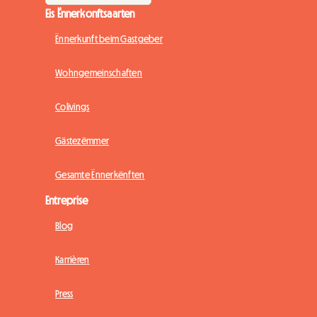
Eis Ënnerkonftsaarten
Ënnerkunft beim Gastgeber
Wohngemeinschaften
Colivings
Gästezëmmer
Gesamte Ënnerkënften
Entreprise
Blog
Karrièren
Press