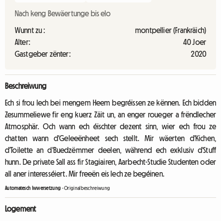
Nach keng Bewäertunge bis elo
Wunnt zu :
montpellier (Frankräich)
Alter:
40 Joer
Gastgeber zënter:
2020
Beschreiwung
Ech si frou Iech bei mengem Heem begréissen ze kënnen. Ech bidden
Zesummeliewe fir eng kuerz Zäit un, an enger roueger a frëndlecher
Atmosphär. Och wann ech éischter dezent sinn, wier ech frou ze
chatten wann d'Geleeënheet sech stellt. Mir wäerten d'Kichen,
d'Toilette an d'Buedzëmmer deelen, während ech exklusiv d'Stuff
hunn. De private Sall ass fir Stagiairen, Aarbecht-Studie Studenten oder
all aner interesséiert. Mir freeën eis Iech ze begéinen.
Automatesch Iwwersetzung
-
Originalbeschreiwung
Logement