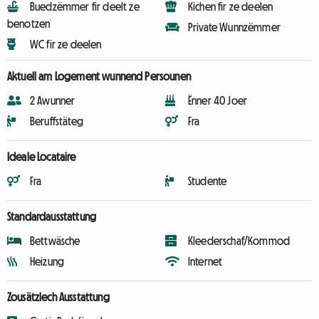
Buedzëmmer fir deelt ze
Kichen fir ze deelen
benotzen
Private Wunnzëmmer
WC fir ze deelen
Aktuell am Logement wunnend Persounen
2 Awunner
Ënner 40 Joer
Beruffstäteg
Fra
Ideale Locataire
Fra
Studente
Standardausstattung
Bettwäsche
Kleederschaf/Kommod
Heizung
Internet
Zousätzlech Ausstattung