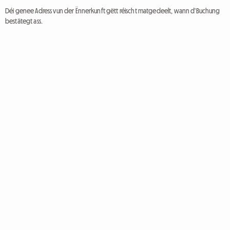
Déi genee Adress vun der Ënnerkunft gëtt réischt matgedeelt, wann d'Buchung
bestätegt ass.