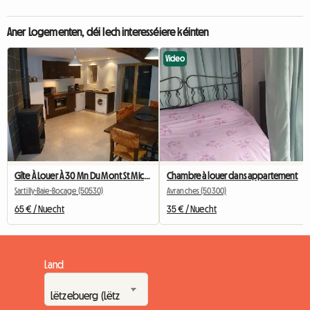
Aner Logementen, déi Iech interesséiere kéinten
Video
Gîte À Louer À 30 Mn Du Mont St Michel
Chambre à louer dans appartement
Sartilly-Baie-Bocage (50530)
Avranches (50300)
65 € / Nuecht
35 € / Nuecht
Land