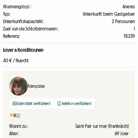
Wunnengstyp :
Aneres
Typ:
Unterkunft beim Gastgeber
Unterkunftskapazitéit:
2 Persounen
Zuel vun de Schlofzëmmeren :
1
Referenz:
78239
Loyer a Konditiounen
40 € / Nuecht
Françoise
Identitéit verifizéiert
Telefon verifizéiert
5
(2)
Wunnt zu :
Saint Pair sur mer (Frankräich)
Alter:
69 Joer