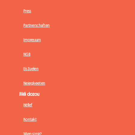
Press
Partnerschaften
Impressum
NGB
Eis Zuelen
Neiegkeeten
Méi dozou
Hëllef
Kontakt
Wien si mir?