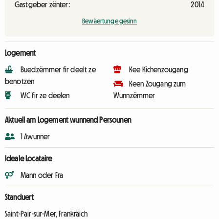
Gastgeber zënter:
2014
Bewäertunge gesinn
Logement
Buedzëmmer fir deelt ze
Kee Kichenzougang
benotzen
Keen Zougang zum
WC fir ze deelen
Wunnzëmmer
Aktuell am Logement wunnend Persounen
1 Awunner
Ideale Locataire
Mann oder Fra
Standuert
Saint-Pair-sur-Mer, Frankräich