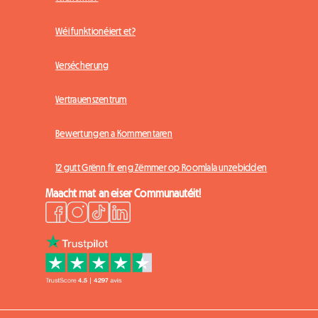
Wéi funktionéiert et?
Versécherung
Vertrauenszentrum
Bewertungen a Kommentaren
12 gutt Grënn fir eng Zëmmer op Roomlala unzebidden
Maacht mat an eiser Communautéit!