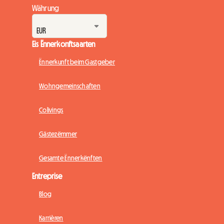
Währung
Eis Ënnerkonftsaarten
Ënnerkunft beim Gastgeber
Wohngemeinschaften
Colivings
Gästezëmmer
Gesamte Ënnerkënften
Entreprise
Blog
Karrièren