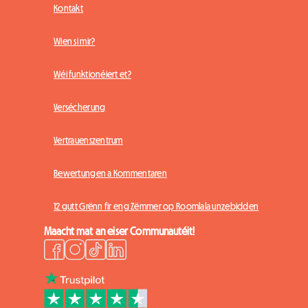
Kontakt
Wien si mir?
Wéi funktionéiert et?
Versécherung
Vertrauenszentrum
Bewertungen a Kommentaren
12 gutt Grënn fir eng Zëmmer op Roomlala unzebidden
Maacht mat an eiser Communautéit!