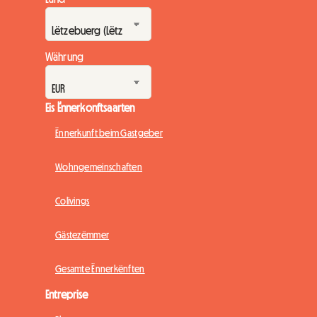
Währung
Eis Ënnerkonftsaarten
Ënnerkunft beim Gastgeber
Wohngemeinschaften
Colivings
Gästezëmmer
Gesamte Ënnerkënften
Entreprise