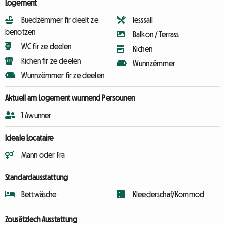
Logement
Buedzëmmer fir deelt ze
Iesssall
benotzen
Balkon / Terrass
WC fir ze deelen
Kichen
Kichen fir ze deelen
Wunnzëmmer
Wunnzëmmer fir ze deelen
Aktuell am Logement wunnend Persounen
1 Awunner
Ideale Locataire
Mann oder Fra
Standardausstattung
Bettwäsche
Kleederschaf/Kommod
Zousätzlech Ausstattung