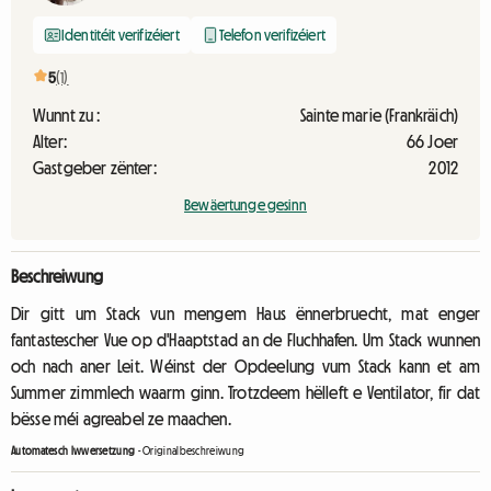
Identitéit verifizéiert
Telefon verifizéiert
5
(1)
Wunnt zu :
Sainte marie (Frankräich)
Alter:
66 Joer
Gastgeber zënter:
2012
Bewäertunge gesinn
Beschreiwung
Dir gitt um Stack vun mengem Haus ënnerbruecht, mat enger
fantastescher Vue op d'Haaptstad an de Fluchhafen. Um Stack wunnen
och nach aner Leit. Wéinst der Opdeelung vum Stack kann et am
Summer zimmlech waarm ginn. Trotzdeem hëlleft e Ventilator, fir dat
bësse méi agreabel ze maachen.
Automatesch Iwwersetzung
-
Originalbeschreiwung