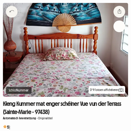
D'9 Fotoen affichéieren
Schlofkummer
Kleng Kummer mat enger schéiner Vue vun der Terrass
(Sainte-Marie - 97438)
Automatesch Iwwersetzung
-
Originaltitel
5
1