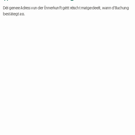
Déi genee Adress vun der Ënnerkunft gëtt réischt matgedeelt, wann d'Buchung
bestätegt ass.