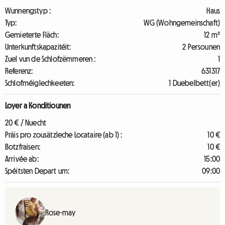
Wunnengstyp :
Haus
Typ:
WG (Wohngemeinschaft)
Gemieterte Fläch:
12 m²
Unterkunftskapazitéit:
2 Persounen
Zuel vun de Schlofzëmmeren :
1
Referenz:
631317
Schlofméiglechkeeten:
1 Duebelbett(er)
Loyer a Konditiounen
20 € / Nuecht
Präis pro zousätzleche Locataire (ab 1) :
10 €
Botzfraisen:
10 €
Arrivée ab:
15:00
Spéitsten Depart um:
09:00
Rose-may