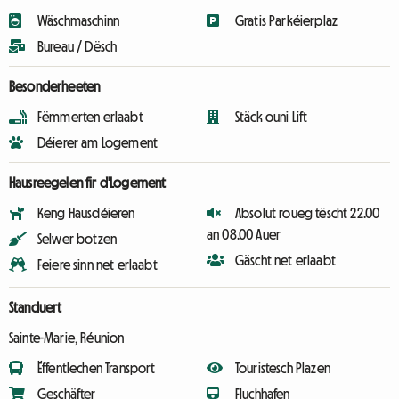
Wäschmaschinn
Gratis Parkéierplaz
Bureau / Dësch
Besonderheeten
Fëmmerten erlaabt
Stäck ouni Lift
Déierer am Logement
Hausreegelen fir d'Logement
Keng Hausdéieren
Absolut roueg tëscht 22.00
an 08.00 Auer
Selwer botzen
Gäscht net erlaabt
Feiere sinn net erlaabt
Standuert
Sainte-Marie, Réunion
Ëffentlechen Transport
Touristesch Plazen
Geschäfter
Fluchhafen