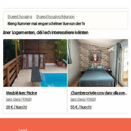
Shared housing
›
Shared housing Réunion
›
Kleng Kummer mat enger schéiner Vue vun der Terrass
Aner Logementen, déi Iech interesséiere kéinten
Meublé Avec Piscine
.Chambre privée cosy dans villa avec jacussi et piscine
Saint-Denis (97400)
Saint-Denis (97400)
28 € / Nuecht
55 € / Nuecht
Land