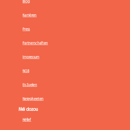
Blog
Karrièren
Press
Partnerschaften
Impressum
NGB
Eis Zuelen
Neiegkeeten
Méi dozou
Hëllef