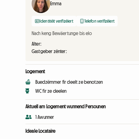
Emma
Identitéit verifizéiert
Telefon verifizéiert
Nach keng Bewäertunge bis elo
Alter:
Gastgeber zënter:
Logement
Buedzëmmer fir deelt ze benotzen
WC fir ze deelen
Aktuell am Logement wunnend Persounen
1 Awunner
Ideale Locataire