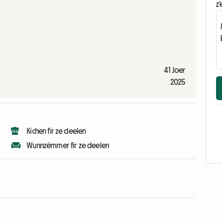
z'
41 Joer
2025
Kichen fir ze deelen
Wunnzëmmer fir ze deelen