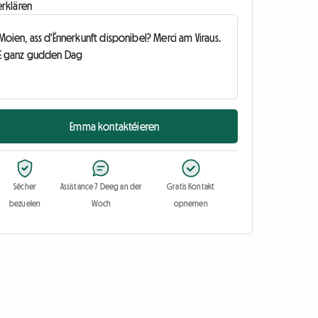
erklären
Emma kontaktéieren
Sécher
Assistance 7 Deeg an der
Gratis Kontakt
bezuelen
Woch
opnemen