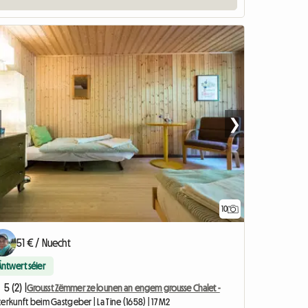
❯
10
51 € / Nuecht
Äntwert séier
5 (2) |
Grousst Zëmmer ze lounen an engem grousse Chalet -
erkunft beim Gastgeber | La Tine (1658) | 17 M2