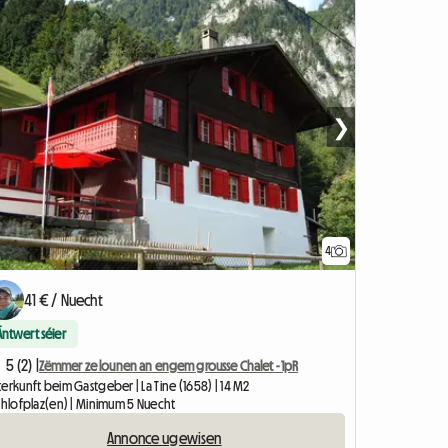
❯
4
41 € / Nuecht
Äntwert séier
5 (2) |
Zëmmer ze lounen an engem grousse Chalet - 1pR
erkunft beim Gastgeber | La Tine (1658) | 14 M2
Schlofplaz(en) | Minimum 5 Nuecht
Annonce ugewisen