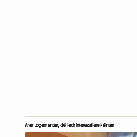
Aner Logementen, déi Iech interesséiere kéinten