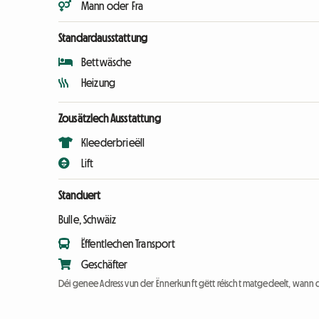
Mann oder Fra
Standardausstattung
Bettwäsche
Heizung
Zousätzlech Ausstattung
Kleederbrieëll
Lift
Standuert
Bulle, Schwäiz
Ëffentlechen Transport
Geschäfter
Déi genee Adress vun der Ënnerkunft gëtt réischt matgedeelt, wann 