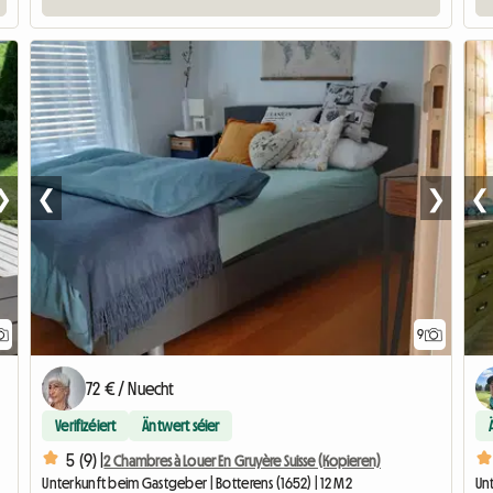
❯
❮
❯
❮
9
72 € / Nuecht
Verifizéiert
Äntwert séier
5 (9) |
2 Chambres à Louer En Gruyère Suisse (Kopieren)
Unterkunft beim Gastgeber | Botterens (1652) | 12 M2
Unt