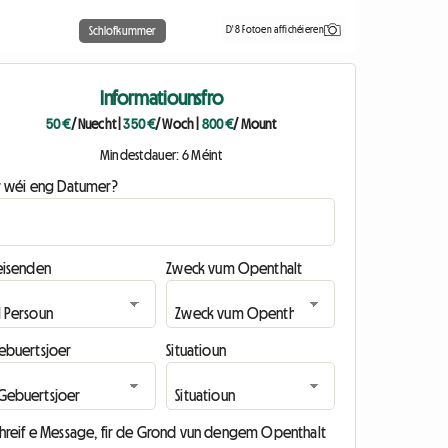
D'8 Fotoen affichéieren
Schlofkummer
Informatiounsfro
50 €
/ Nuecht
|
350 €
/ Woch
|
800 €
/ Mount
Mindestdauer: 6 Méint
ir wéi eng Datumer?
eisenden
Zweck vum Openthalt
ebuertsjoer
Situatioun
chreif e Message, fir de Grond vun dengem Openthalt