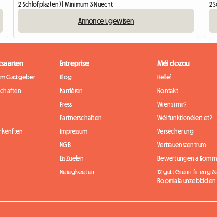
2 Schlofplaz(en) | Minimum 3 Nuecht
2 
Annonce ugewisen
tsaarten
Entreprise
Méi dozou
eim Gastgeber
Blog
Hëllef
chaften
Karrièren
Kontakt
Press
Wien si mir?
Partnerschaften
Wéi funktionéiert et?
rkënften
Impressum
Versécherung
NGB
Vertrauenszentrum
Eis Zuelen
Bewertungen a Komm
Neiegkeeten
12 gutt Grënn fir eng
Roomlala unzebidden