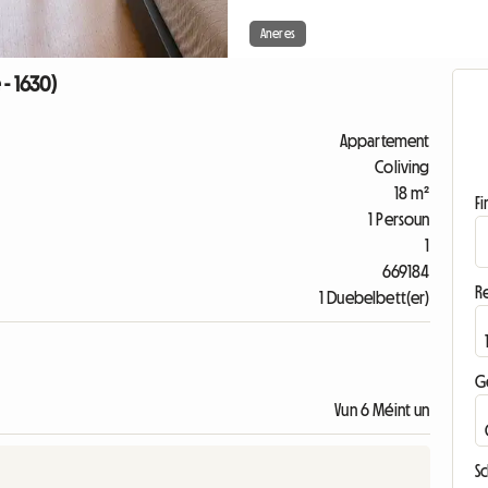
Aneres
- 1630)
Appartement
Coliving
18 m²
F
1 Persoun
1
669184
R
1 Duebelbett(er)
G
Vun 6 Méint un
S