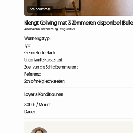
Schlofkummer
Klengt Coliving mat 3 Zëmmeren disponibel (Bulle 
Automatesch Iwwersetzung
-
Originaltitel
Wunnengstyp :
Typ:
Gemieterte Fläch:
Unterkunftskapazitéit:
Zuel vun de Schlofzëmmeren :
Referenz:
Schlofméiglechkeeten:
Loyer a Konditiounen
800 € / Mount
Dauer: