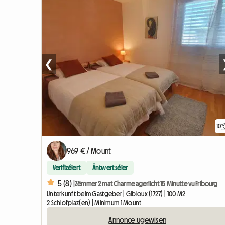
❮
10
969 € / Mount
Verifizéiert
Äntwert séier
5 (8) |
Zëmmer 2 mat Charme ageriicht 15 Minutte vu Fribourg
Unterkunft beim Gastgeber | Gibloux (1727) | 100 M2
2 Schlofplaz(en) | Minimum 1 Mount
Annonce ugewisen