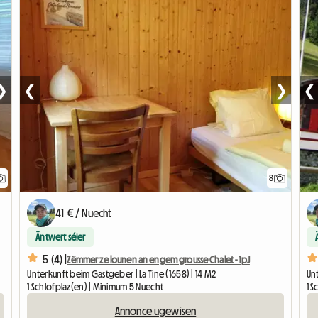
❯
❮
❯
❮
8
41 € / Nuecht
Äntwert séier
5 (4) |
Zëmmer ze lounen an engem grousse Chalet - 1pJ
Unterkunft beim Gastgeber | La Tine (1658) | 14 M2
Unt
1 Schlofplaz(en) | Minimum 5 Nuecht
1 
Annonce ugewisen