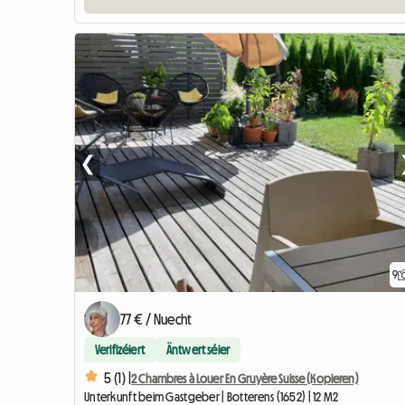
❮
9
77 € / Nuecht
Verifizéiert
Äntwert séier
5 (1) |
2 Chambres à Louer En Gruyère Suisse (Kopieren)
Unterkunft beim Gastgeber | Botterens (1652) | 12 M2