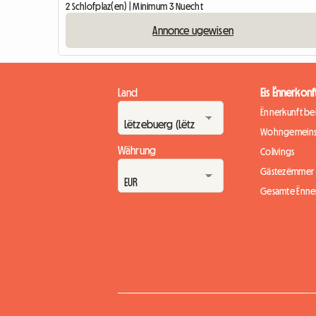
2 Schlofplaz(en) | Minimum 3 Nuecht
Annonce ugewisen
Land
Eis Ënnerkonf
Ënnerkunft b
Wohngemeins
Währung
Colivings
Gästezëmmer
Gesamte Ënne