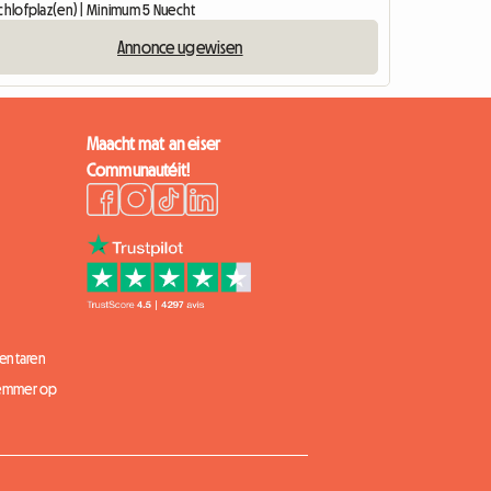
Schlofplaz(en) | Minimum 5 Nuecht
Annonce ugewisen
Maacht mat an eiser
Communautéit!
entaren
 Zëmmer op