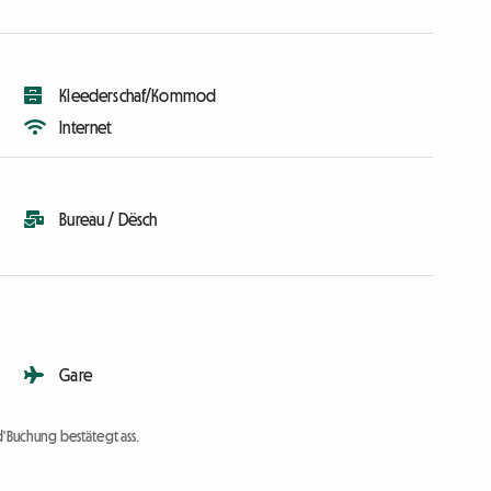
Kleederschaf/Kommod
Internet
Bureau / Dësch
Gare
d'Buchung bestätegt ass.