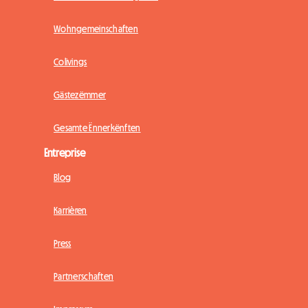
Wohngemeinschaften
Colivings
Gästezëmmer
Gesamte Ënnerkënften
Entreprise
Blog
Karrièren
Press
Partnerschaften