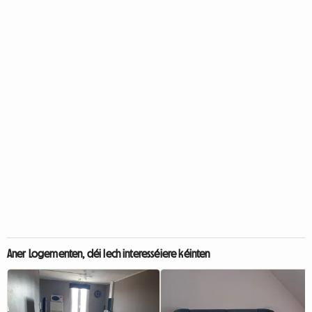
Aner Logementen, déi Iech interesséiere kéinten