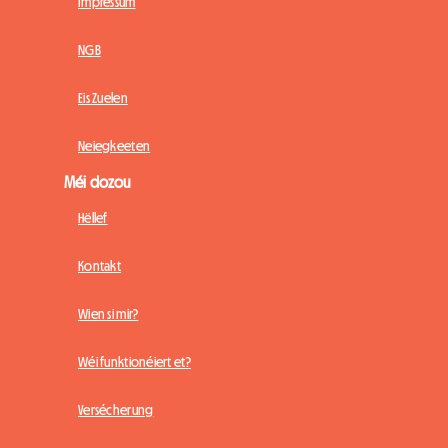
Impressum
NGB
Eis Zuelen
Neiegkeeten
Méi dozou
Hëllef
Kontakt
Wien si mir?
Wéi funktionéiert et?
Versécherung