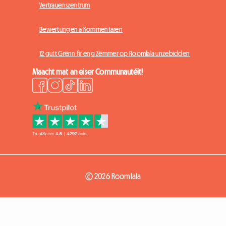
Vertrauenszentrum
Bewertungen a Kommentaren
12 gutt Grënn fir eng Zëmmer op Roomlala unzebidden
Maacht mat an eiser Communautéit!
© 2026 Roomlala