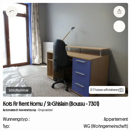
D'7 Fotoen affichéieren
Schlofkummer
Kots Fir Rent Hornu / St-Ghislain (Boussu - 7301)
Automatesch Iwwersetzung
-
Originaltitel
Wunnengstyp :
Appartement
Typ:
WG (Wohngemeinschaft)