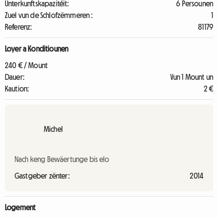
Unterkunftskapazitéit:
6 Persounen
Zuel vun de Schlofzëmmeren :
1
Referenz:
81179
Loyer a Konditiounen
240 € / Mount
Dauer:
Vun 1 Mount un
Kaution:
2 €
Michel
Nach keng Bewäertunge bis elo
Gastgeber zënter:
2014
Logement