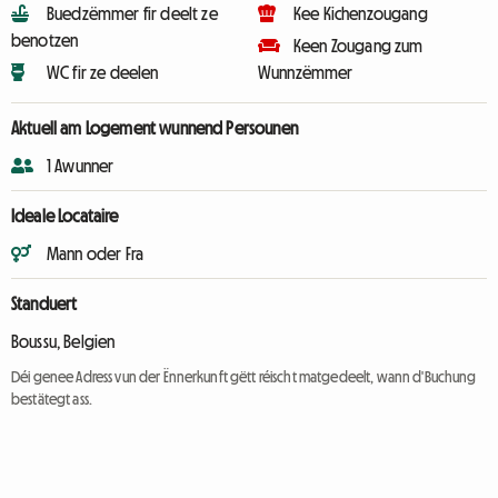
Buedzëmmer fir deelt ze
Kee Kichenzougang
benotzen
Keen Zougang zum
WC fir ze deelen
Wunnzëmmer
Aktuell am Logement wunnend Persounen
1 Awunner
Ideale Locataire
Mann oder Fra
Standuert
Boussu, Belgien
Déi genee Adress vun der Ënnerkunft gëtt réischt matgedeelt, wann d'Buchung
bestätegt ass.