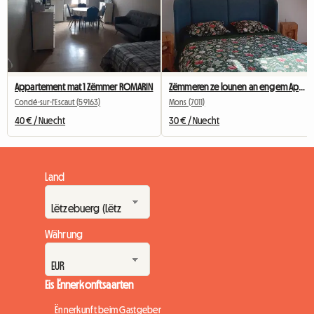
Appartement mat 1 Zëmmer ROMARIN
Zëmmeren ze lounen an engem Appartement, Pairidaiza, Mons, Ath
Condé-sur-l'Escaut (59163)
Mons (7011)
40 € / Nuecht
30 € / Nuecht
Land
Währung
Eis Ënnerkonftsaarten
Ënnerkunft beim Gastgeber