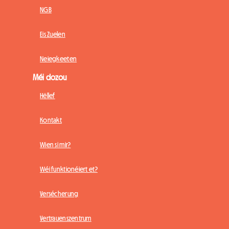
NGB
Eis Zuelen
Neiegkeeten
Méi dozou
Hëllef
Kontakt
Wien si mir?
Wéi funktionéiert et?
Versécherung
Vertrauenszentrum