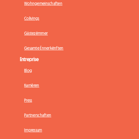
Wohngemeinschaften
Colivings
Gästezëmmer
Gesamte Ënnerkënften
Entreprise
Blog
Karrièren
Press
Partnerschaften
Impressum