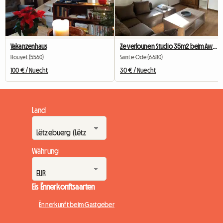
Vakanzenhaus
Ze verlounen Studio 35m2 beim Awunner mat engem private Wunnzëmmer.
Houyet (5560)
Sainte-Ode (6680)
100 € / Nuecht
30 € / Nuecht
Land
Währung
Eis Ënnerkonftsaarten
Ënnerkunft beim Gastgeber