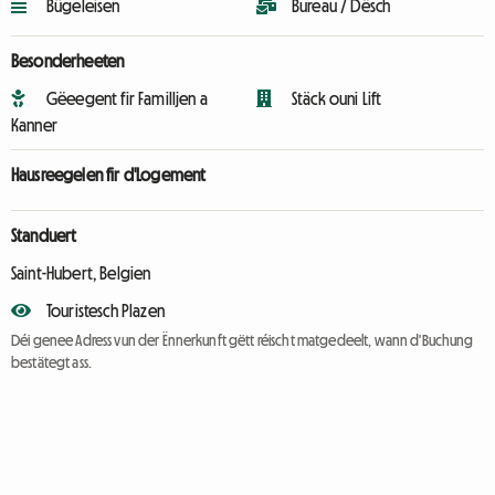
Bügeleisen
Bureau / Dësch
Besonderheeten
Gëeegent fir Familljen a
Stäck ouni Lift
Kanner
Hausreegelen fir d'Logement
Standuert
Saint-Hubert, Belgien
Touristesch Plazen
Déi genee Adress vun der Ënnerkunft gëtt réischt matgedeelt, wann d'Buchung
bestätegt ass.