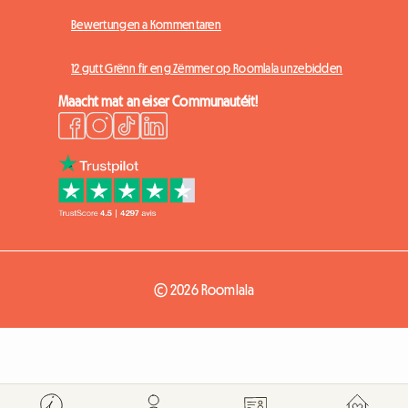
Bewertungen a Kommentaren
12 gutt Grënn fir eng Zëmmer op Roomlala unzebidden
Maacht mat an eiser Communautéit!
© 2026 Roomlala