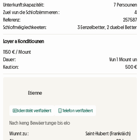
Unterkunftskapazitéit:
7 Persounen
Zuel vun de Schlofzëmmeren :
4
Referenz:
257587
Schlofméiglechkeeten:
3 Eenzelbetter, 2 duebel Better
Loyer a Konditiounen
1150 € / Mount
Dauer:
Vun 1 Mount un
Kaution:
500 €
Etienne
Identitéit verifizéiert
Telefon verifizéiert
Nach keng Bewäertunge bis elo
Wunnt zu :
Saint-Hubert (Frankräich)