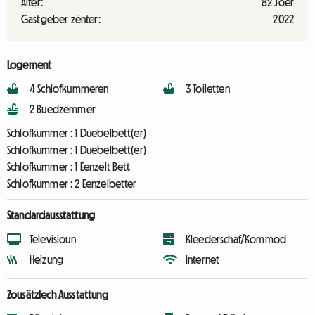
Alter:
82 Joer
Gastgeber zënter:
2022
Logement
4 Schlofkummeren
3 Toiletten
2 Buedzëmmer
Schlofkummer :
1 Duebelbett(er)
Schlofkummer :
1 Duebelbett(er)
Schlofkummer :
1 Eenzelt Bett
Schlofkummer :
2 Eenzelbetter
Standardausstattung
Televisioun
Kleederschaf/Kommod
Heizung
Internet
Zousätzlech Ausstattung