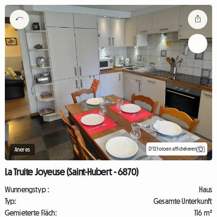
D'12 Fotoen affichéieren
Aneres
La Truite Joyeuse (Saint-Hubert - 6870)
Wunnengstyp :
Haus
Typ:
Gesamte Unterkunft
Gemieterte Fläch:
116 m²