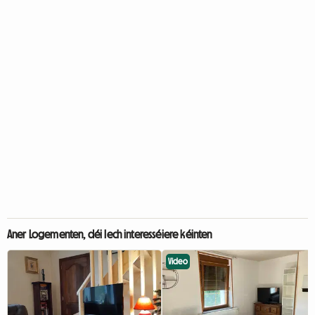
Aner Logementen, déi Iech interesséiere kéinten
Video