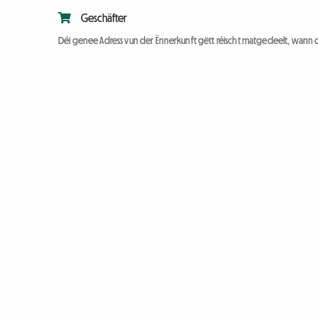
Geschäfter
Déi genee Adress vun der Ënnerkunft gëtt réischt matgedeelt, wann 