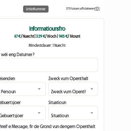
D'11 Fotoen affichéieren
Schlofkummer
Informatiounsfro
47 €
/ Nuecht
|
329 €
/ Woch
|
945 €
/ Mount
Mindestdauer: 1 Nuecht
ir wéi eng Datumer?
eisenden
Zweck vum Openthalt
ebuertsjoer
Situatioun
chreif e Message, fir de Grond vun dengem Openthalt