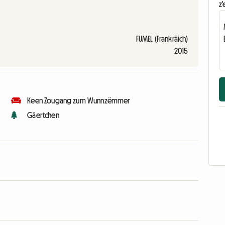
z'
FUMEL (Frankräich)
2015
Keen Zougang zum Wunnzëmmer
Gäertchen