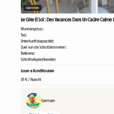
Gäertchen
Le Gite El Sol : Des Vacances Dans Un Cadre Calme 
Wunnengstyp :
Typ:
Unterkunftskapazitéit:
Zuel vun de Schlofzëmmeren :
Referenz:
Schlofméiglechkeeten:
Loyer a Konditiounen
47 € / Nuecht
Germain