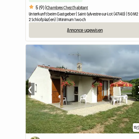
5 (9) |
Chambres Chez L'habitant
Unterkunft beim Gastgeber | Saint-Sylvestre-sur-Lot (47140) | 50 M2
2 Schlofplaz(en) | Minimum 1 woch
Annonce ugewisen
❮
15