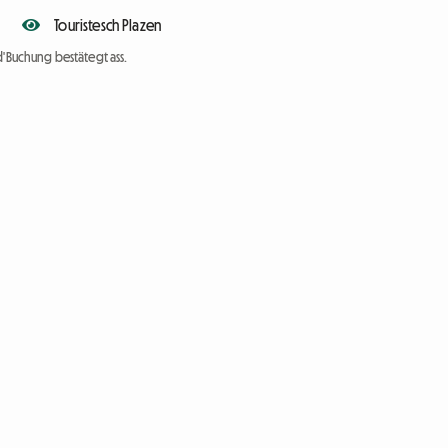
Touristesch Plazen
d'Buchung bestätegt ass.