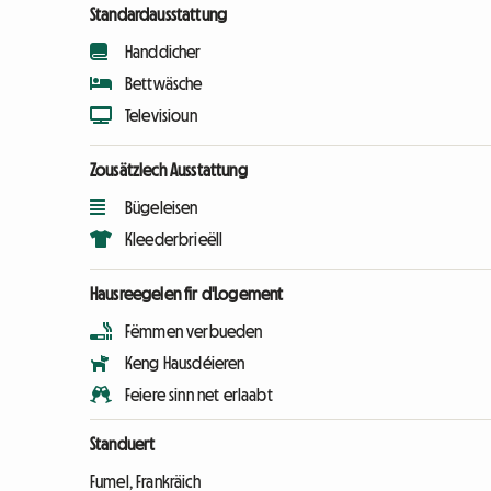
Standardausstattung
Handdicher
Bettwäsche
Televisioun
Zousätzlech Ausstattung
Bügeleisen
Kleederbrieëll
Hausreegelen fir d'Logement
Fëmmen verbueden
Keng Hausdéieren
Feiere sinn net erlaabt
Standuert
Fumel, Frankräich