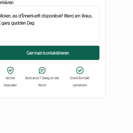
erklären
Germain kontaktéieren
Sécher
Assistance 7 Deeg an der
Gratis Kontakt
bezuelen
Woch
opnemen