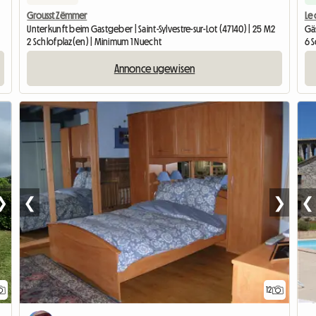
Grousst Zëmmer
Le
Unterkunft beim Gastgeber | Saint-Sylvestre-sur-Lot (47140) | 25 M2
Gä
2 Schlofplaz(en) | Minimum 1 Nuecht
6 
Annonce ugewisen
❯
❮
❯
❮
12