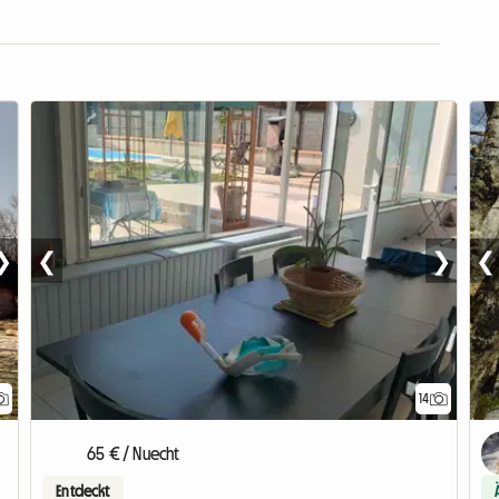
❯
❮
❯
❮
14
65 € / Nuecht
Entdeckt