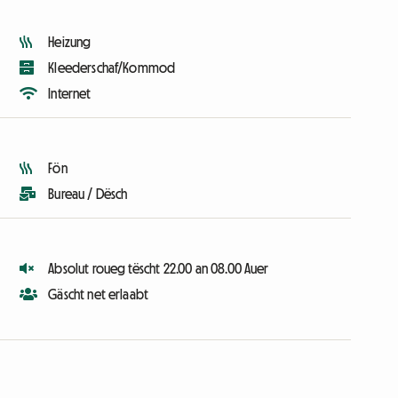
Heizung
Kleederschaf/Kommod
Internet
Fön
Bureau / Dësch
Absolut roueg tëscht 22.00 an 08.00 Auer
Gäscht net erlaabt