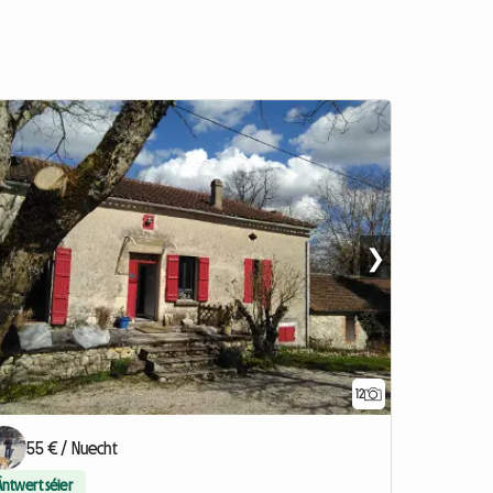
❯
12
55 € / Nuecht
Äntwert séier