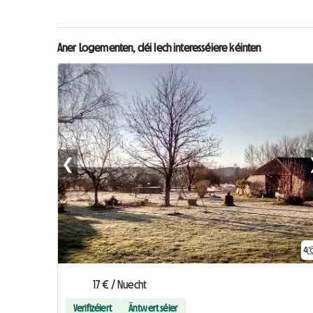
Aner Logementen, déi Iech interesséiere kéinten
❮
4
17 € / Nuecht
Verifizéiert
Äntwert séier