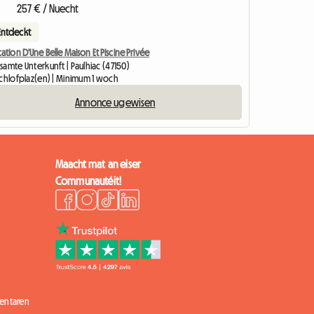
257 € / Nuecht
Entdeckt
ation D'Une Belle Maison Et Piscine Privée
amte Unterkunft | Paulhiac (47150)
Schlofplaz(en) | Minimum 1 woch
Annonce ugewisen
Maacht mat an eiser
Communautéit!
entaren