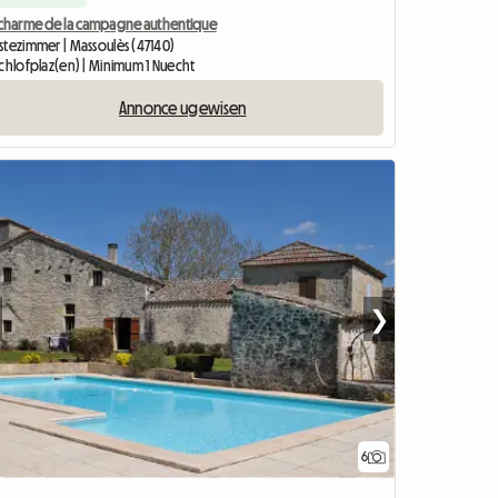
 charme de la campagne authentique
stezimmer | Massoulès (47140)
Schlofplaz(en) | Minimum 1 Nuecht
Annonce ugewisen
❯
6