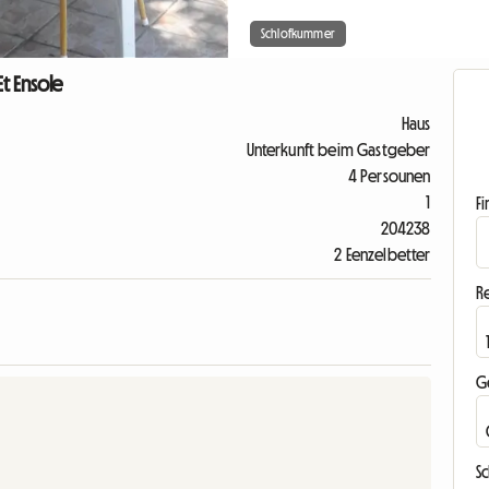
Schlofkummer
Et Ensole
Haus
Unterkunft beim Gastgeber
4 Persounen
1
F
204238
2 Eenzelbetter
R
G
S