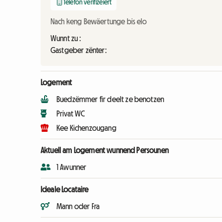
Telefon verifizéiert
Nach keng Bewäertunge bis elo
Wunnt zu :
Gastgeber zënter:
Logement
Buedzëmmer fir deelt ze benotzen
Privat WC
Kee Kichenzougang
Aktuell am Logement wunnend Persounen
1 Awunner
Ideale Locataire
Mann oder Fra