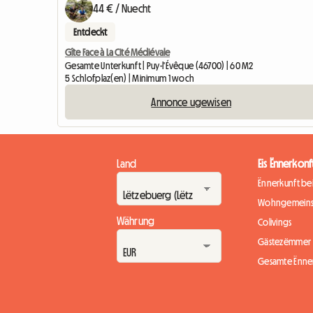
44 € / Nuecht
Entdeckt
Gîte Face à La Cité Médiévale
Gesamte Unterkunft | Puy-l'Évêque (46700) | 60 M2
5 Schlofplaz(en) | Minimum 1 woch
Annonce ugewisen
Land
Eis Ënnerkonf
Ënnerkunft b
Wohngemeins
Währung
Colivings
Gästezëmmer
Gesamte Ënne