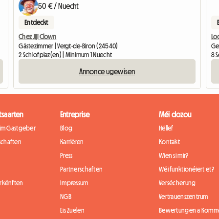
50 € / Nuecht
Entdeckt
Chez Jiji Clown
Loc
Gästezimmer | Vergt-de-Biron (24540)
Ges
2 Schlofplaz(en) | Minimum 1 Nuecht
8 
Annonce ugewisen
tsaarten
Entreprise
Méi dozou
eim Gastgeber
Blog
Hëllef
chaften
Karrièren
Kontakt
Press
Wien si mir?
Partnerschaften
Wéi funktionéiert et?
rkënften
Impressum
Versécherung
NGB
Vertrauenszentrum
Eis Zuelen
Bewertungen a Komm