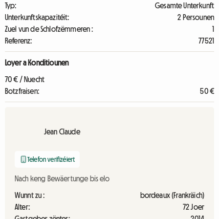
Typ:
Gesamte Unterkunft
Unterkunftskapazitéit:
2 Persounen
Zuel vun de Schlofzëmmeren :
1
Referenz:
77521
Loyer a Konditiounen
70 € / Nuecht
Botzfraisen:
50 €
Jean Claude
Telefon verifizéiert
Nach keng Bewäertunge bis elo
Wunnt zu :
bordeaux (Frankräich)
Alter:
72 Joer
Gastgeber zënter:
2014