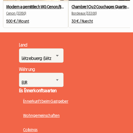
Modern a gemittlech WG Cenon/Bastide – 2 Zëmmer fräi
Chambre 1 Ou 2 Couchages Quartier Chartrons
Cenon (33150)
Bordeaux (33300)
500 € / Mount
30 € / Nuecht
Land
Währung
Eis Ënnerkonftsaarten
Ënnerkunft beim Gastgeber
Wohngemeinschaften
Colivings