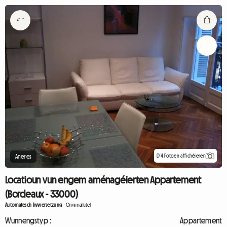
D'4 Fotoen affichéieren
Aneres
Locatioun vun engem aménagéierten Appartement
(Bordeaux - 33000)
Automatesch Iwwersetzung
-
Originaltitel
Wunnengstyp :
Appartement