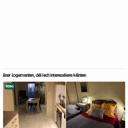
Aner Logementen, déi Iech interesséiere kéinten
Video