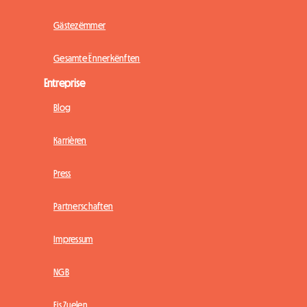
Gästezëmmer
Gesamte Ënnerkënften
Entreprise
Blog
Karrièren
Press
Partnerschaften
Impressum
NGB
Eis Zuelen