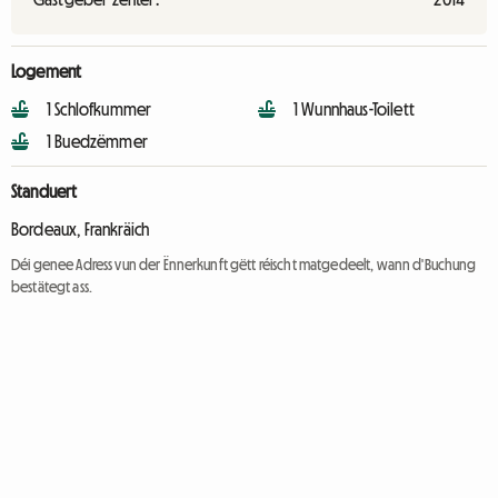
Logement
1 Schlofkummer
1 Wunnhaus-Toilett
1 Buedzëmmer
Standuert
Bordeaux, Frankräich
Déi genee Adress vun der Ënnerkunft gëtt réischt matgedeelt, wann d'Buchung
bestätegt ass.