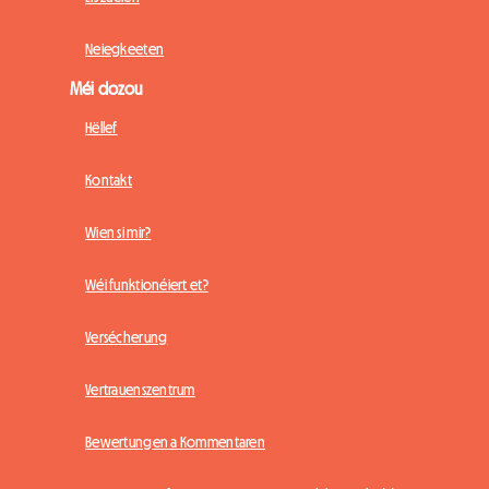
Neiegkeeten
Méi dozou
Hëllef
Kontakt
Wien si mir?
Wéi funktionéiert et?
Versécherung
Vertrauenszentrum
Bewertungen a Kommentaren