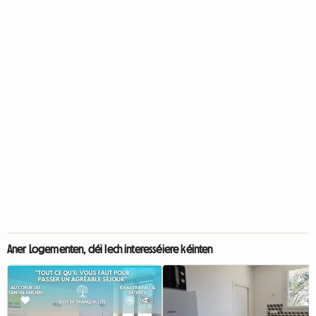
Aner Logementen, déi Iech interesséiere kéinten