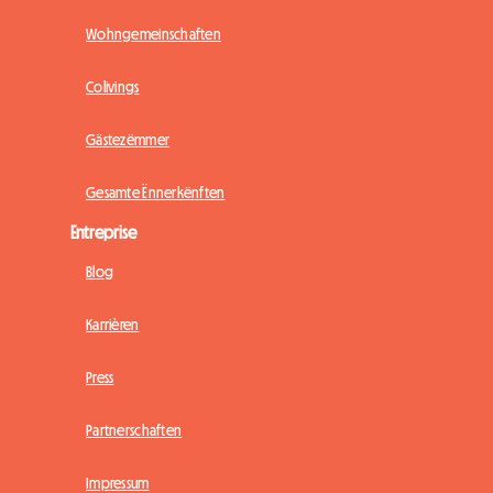
Wohngemeinschaften
Colivings
Gästezëmmer
Gesamte Ënnerkënften
Entreprise
Blog
Karrièren
Press
Partnerschaften
Impressum