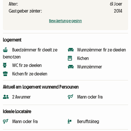
Alter:
61 Joer
Gastgeber zënter:
2014
Bewäertunge gesinn
Logement
Buedzëmmer fir deelt ze
Wunnzëmmer fir ze deelen
benotzen
Kichen
WC fir ze deelen
Wunnzëmmer
Kichen fir ze deelen
Aktuell am Logement wunnend Persounen
2 Awunner
Mann oder Fra
Ideale Locataire
Mann oder Fra
Beruffstäteg