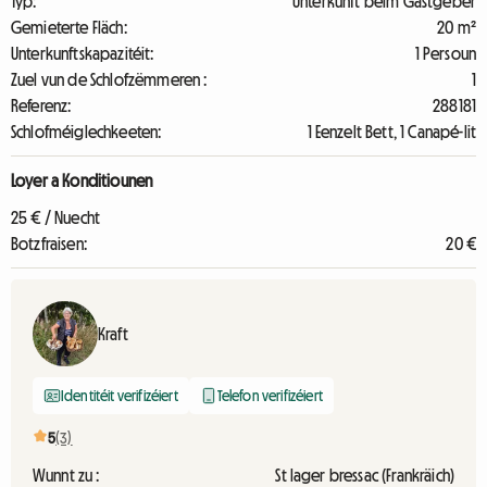
Typ:
Unterkunft beim Gastgeber
Gemieterte Fläch:
20 m²
Unterkunftskapazitéit:
1 Persoun
Zuel vun de Schlofzëmmeren :
1
Referenz:
288181
Schlofméiglechkeeten:
1 Eenzelt Bett, 1 Canapé-lit
Loyer a Konditiounen
25 € / Nuecht
Botzfraisen:
20 €
Kraft
Identitéit verifizéiert
Telefon verifizéiert
5
(3)
Wunnt zu :
St lager bressac (Frankräich)