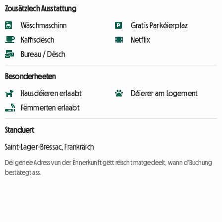
Zousätzlech Ausstattung
Wäschmaschinn
Gratis Parkéierplaz
Kaffisdësch
Netflix
Bureau / Dësch
Besonderheeten
Hausdéieren erlaabt
Déierer am Logement
Fëmmerten erlaabt
Standuert
Saint-Lager-Bressac, Frankräich
Déi genee Adress vun der Ënnerkunft gëtt réischt matgedeelt, wann d'Buchung
bestätegt ass.