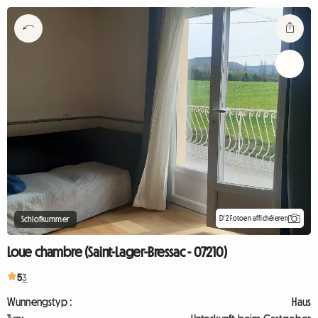
D'2 Fotoen affichéieren
Schlofkummer
Loue chambre (Saint-Lager-Bressac - 07210)
5
3
Wunnengstyp :
Haus