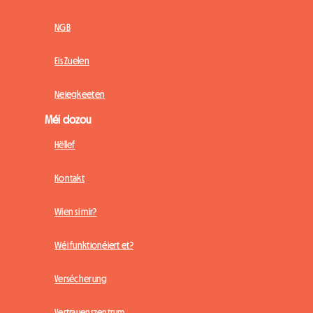
NGB
Eis Zuelen
Neiegkeeten
Méi dozou
Hëllef
Kontakt
Wien si mir?
Wéi funktionéiert et?
Versécherung
Vertrauenszentrum