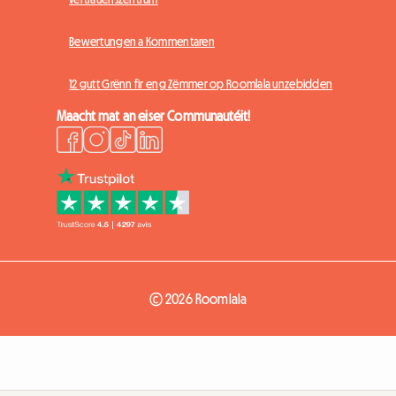
Bewertungen a Kommentaren
12 gutt Grënn fir eng Zëmmer op Roomlala unzebidden
Maacht mat an eiser Communautéit!
© 2026 Roomlala