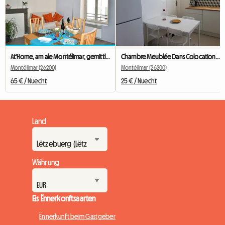
At'Home, am ale Montélimar, gemittlech T2, Wifi
Chambre Meublée Dans Colocation Idéale Stage, étudiant
Montélimar (26200)
Montélimar (26200)
65 € / Nuecht
25 € / Nuecht
Land
Währung
Eis Ënnerkonftsaarten
Ënnerkunft beim Gastgeber