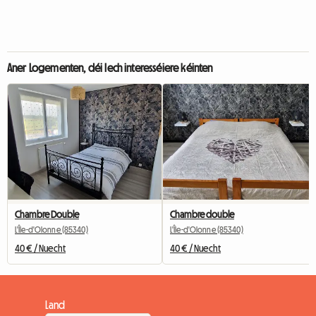
Aner Logementen, déi Iech interesséiere kéinten
Chambre Double
Chambre double
L'Île-d'Olonne (85340)
L'Île-d'Olonne (85340)
40 € / Nuecht
40 € / Nuecht
Land