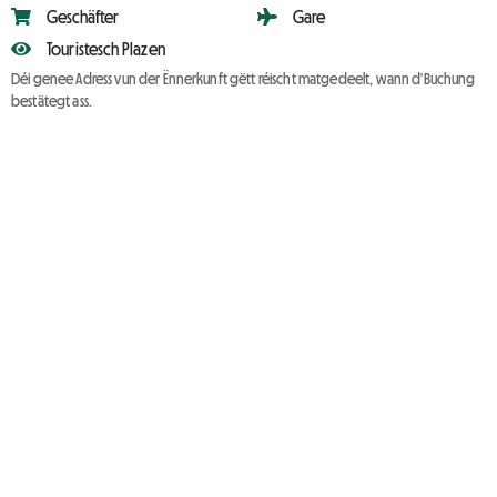
Geschäfter
Gare
Touristesch Plazen
Déi genee Adress vun der Ënnerkunft gëtt réischt matgedeelt, wann d'Buchung
bestätegt ass.