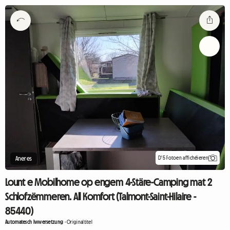
D'5 Fotoen affichéieren
Aneres
Lount e Mobilhome op engem 4-Stäre-Camping mat 2
Schlofzëmmeren. All Komfort (Talmont-Saint-Hilaire -
85440)
Automatesch Iwwersetzung
-
Originaltitel