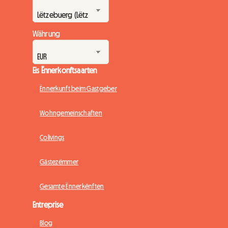
Währung
Eis Ënnerkonftsaarten
Ënnerkunft beim Gastgeber
Wohngemeinschaften
Colivings
Gästezëmmer
Gesamte Ënnerkënften
Entreprise
Blog