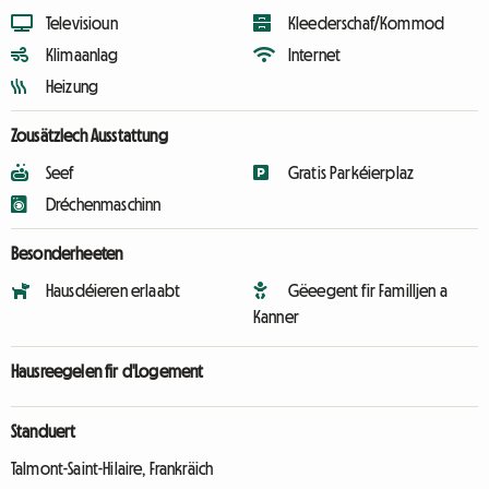
Televisioun
Kleederschaf/Kommod
Klimaanlag
Internet
Heizung
Zousätzlech Ausstattung
Seef
Gratis Parkéierplaz
Dréchenmaschinn
Besonderheeten
Hausdéieren erlaabt
Gëeegent fir Familljen a
Kanner
Hausreegelen fir d'Logement
Standuert
Talmont-Saint-Hilaire, Frankräich