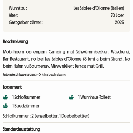
Wunnt zu :
Les Sables-d'Olonne (Italien)
Alter:
70 Joer
Gastgeber zënter:
2025
Beschreiwung
Mobilheem op engem Camping mat Schwëmmbecken, Wäscherei,
Bar-Restaurant, no bei Les Sables-d'Olonne (8 km) a beim Strand. No
beim Hafen vu Bourgenay. Miwweléiert Terrass mat Grill.
Automatesch Iwwersetzung
-
Originalbeschreiwung
Logement
1 Schlofkummer
1 Wunnhaus-Toilett
1 Buedzëmmer
Schlofkummer :
2 Eenzelbetter, 1 Duebelbett(er)
Standardausstattung