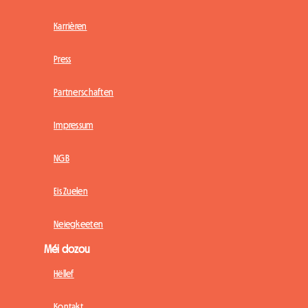
Karrièren
Press
Partnerschaften
Impressum
NGB
Eis Zuelen
Neiegkeeten
Méi dozou
Hëllef
Kontakt