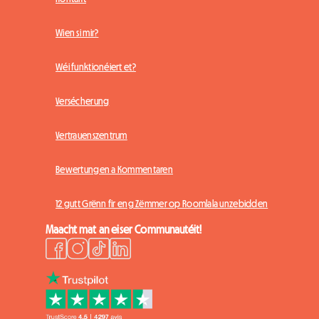
Wien si mir?
Wéi funktionéiert et?
Versécherung
Vertrauenszentrum
Bewertungen a Kommentaren
12 gutt Grënn fir eng Zëmmer op Roomlala unzebidden
Maacht mat an eiser Communautéit!