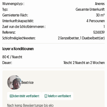
Wunnengstyp :
Aneres
Typ:
Gesamte Unterkunft
Gemieterte Fläch:
30 m²
Unterkunftskapazitéit:
4 Persounen
Zuel vun de Schlofzëmmeren :
1
Referenz:
524839
Schlofméiglechkeeten:
2 Eenzelbetter, 1 Duebelbett(er)
Loyer a Konditiounen
80 € / Nuecht
Dauer:
Tëscht 2 Nuecht an 2 Wochen
Beatrice
Identitéit verifizéiert
Telefon verifizéiert
Nach keng Bewäertunge bis elo