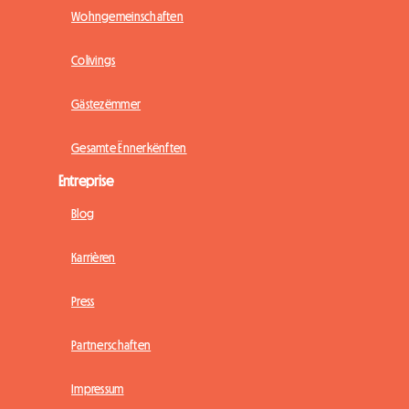
Wohngemeinschaften
Colivings
Gästezëmmer
Gesamte Ënnerkënften
Entreprise
Blog
Karrièren
Press
Partnerschaften
Impressum