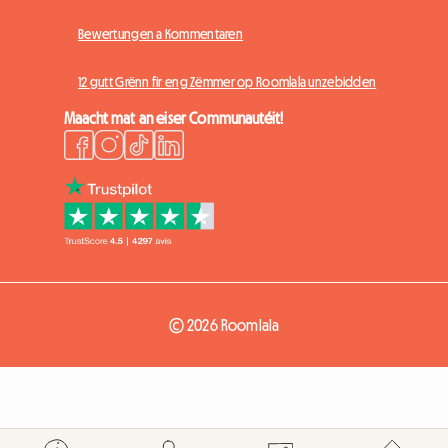
Bewertungen a Kommentaren
12 gutt Grënn fir eng Zëmmer op Roomlala unzebidden
Maacht mat an eiser Communautéit!
© 2026 Roomlala