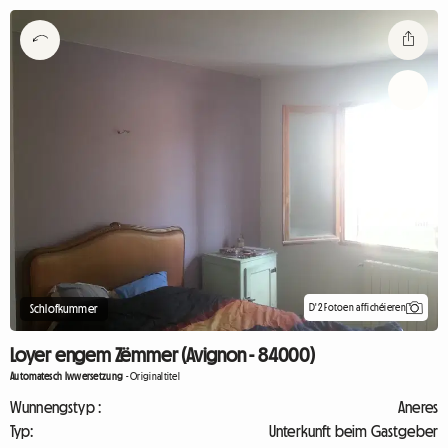
D'2 Fotoen affichéieren
Schlofkummer
Loyer engem Zëmmer (Avignon - 84000)
Automatesch Iwwersetzung
-
Originaltitel
Wunnengstyp :
Aneres
Typ:
Unterkunft beim Gastgeber