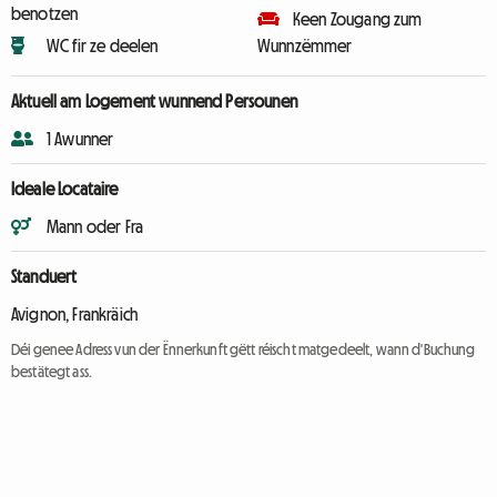
benotzen
Keen Zougang zum
WC fir ze deelen
Wunnzëmmer
Aktuell am Logement wunnend Persounen
1 Awunner
Ideale Locataire
Mann oder Fra
Standuert
Avignon, Frankräich
Déi genee Adress vun der Ënnerkunft gëtt réischt matgedeelt, wann d'Buchung
bestätegt ass.