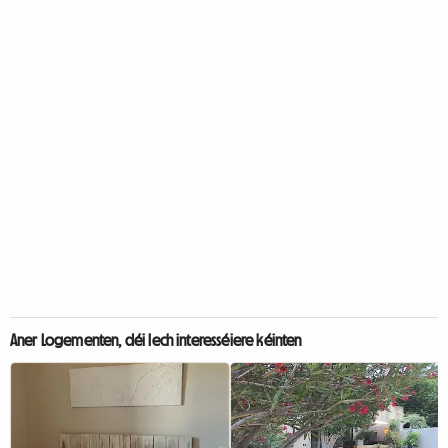
Aner Logementen, déi Iech interesséiere kéinten