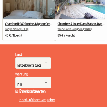
Chambre Lit 140 Proche Avignon Orange A 20 Mn De Marcoule
Chambres A Louer Dans Maison Atypique (copie)
Roquemaure (30150)
Villeneuve-lès-Avignon (30400)
40 € / Nuecht
85 € / Nuecht
Land
Währung
Eis Ënnerkonftsaarten
Ënnerkunft beim Gastgeber