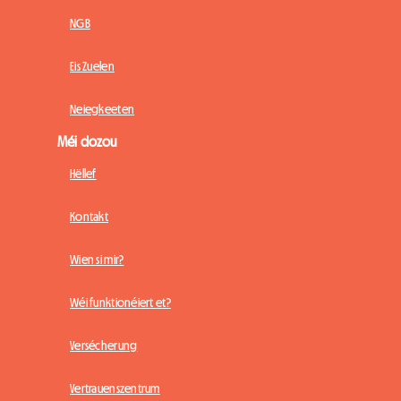
NGB
Eis Zuelen
Neiegkeeten
Méi dozou
Hëllef
Kontakt
Wien si mir?
Wéi funktionéiert et?
Versécherung
Vertrauenszentrum