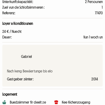
Unterkunftskapazitéit:
2 Persounen
Zuel vun de Schlofzëmmeren :
1
Referenz:
77470
Loyer a Konditiounen
24 € / Nuecht
Dauer:
Vun 1 woch un
Gabriel
Nach keng Bewäertunge bis elo
Gastgeber zënter:
2014
Logement
Buedzëmmer fir deelt ze
Kee Kichenzougang