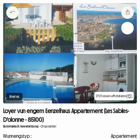
D'12 Fotoen affichéieren
Aneres
Loyer vun engem Eenzelhaus Appartement (Les Sables-
D'olonne - 85100)
Automatesch Iwwersetzung
-
Originaltitel
Wunnengstyp :
Appartement