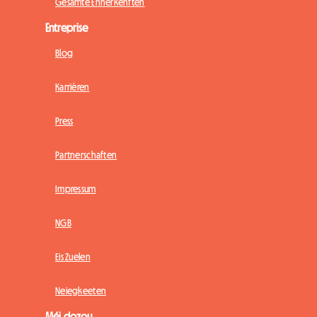
Gesamte Ënnerkënften
Entreprise
Blog
Karrièren
Press
Partnerschaften
Impressum
NGB
Eis Zuelen
Neiegkeeten
Méi dozou