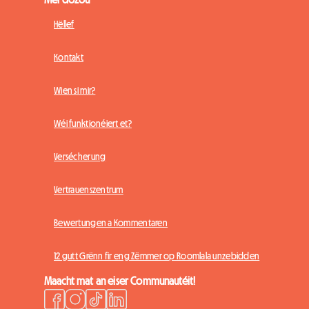
Hëllef
Kontakt
Wien si mir?
Wéi funktionéiert et?
Versécherung
Vertrauenszentrum
Bewertungen a Kommentaren
12 gutt Grënn fir eng Zëmmer op Roomlala unzebidden
Maacht mat an eiser Communautéit!