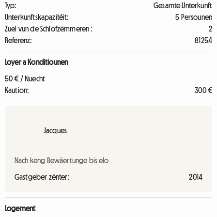
Typ:
Gesamte Unterkunft
Unterkunftskapazitéit:
5 Persounen
Zuel vun de Schlofzëmmeren :
2
Referenz:
81254
Loyer a Konditiounen
50 € / Nuecht
Kaution:
300 €
Jacques
Nach keng Bewäertunge bis elo
Gastgeber zënter:
2014
Logement