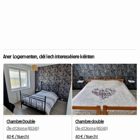
Aner Logementen, déi Iech interesséiere kéinten
Chambre Double
Chambre double
L'Île-d'Olonne (85340)
L'Île-d'Olonne (85340)
40 € / Nuecht
40 € / Nuecht