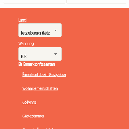
Land
Währung
Eis Ënnerkonftsaarten
Ënnerkunft beim Gastgeber
Wohngemeinschaften
Colivings
Gästezëmmer