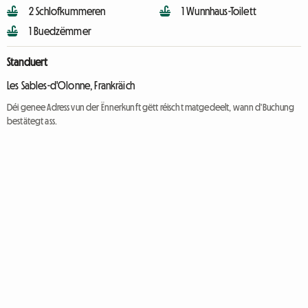
2 Schlofkummeren
1 Wunnhaus-Toilett
1 Buedzëmmer
Standuert
Les Sables-d'Olonne, Frankräich
Déi genee Adress vun der Ënnerkunft gëtt réischt matgedeelt, wann d'Buchung
bestätegt ass.