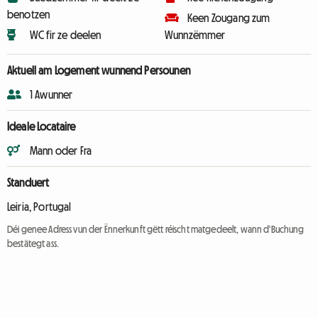
benotzen
Keen Zougang zum
WC fir ze deelen
Wunnzëmmer
Aktuell am Logement wunnend Persounen
1 Awunner
Ideale Locataire
Mann oder Fra
Standuert
Leiria, Portugal
Déi genee Adress vun der Ënnerkunft gëtt réischt matgedeelt, wann d'Buchung
bestätegt ass.