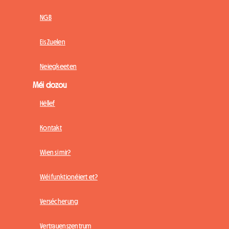
NGB
Eis Zuelen
Neiegkeeten
Méi dozou
Hëllef
Kontakt
Wien si mir?
Wéi funktionéiert et?
Versécherung
Vertrauenszentrum