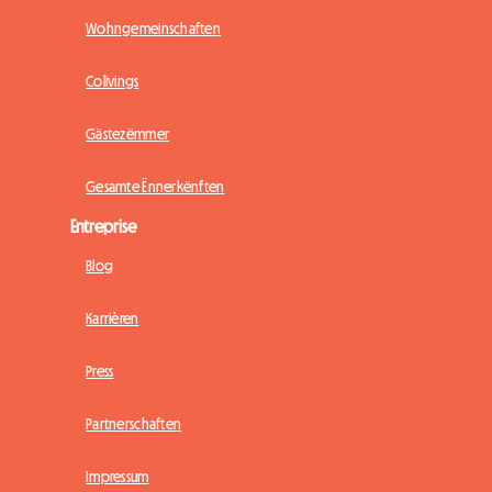
Wohngemeinschaften
Colivings
Gästezëmmer
Gesamte Ënnerkënften
Entreprise
Blog
Karrièren
Press
Partnerschaften
Impressum