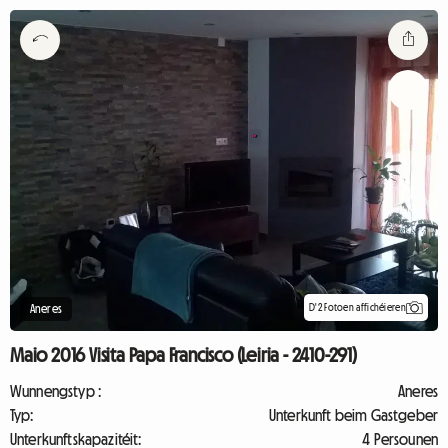
D'2 Fotoen affichéieren
Aneres
Maio 2016 Visita Papa Francisco (Leiria - 2410-291)
Wunnengstyp :
Aneres
Typ:
Unterkunft beim Gastgeber
Unterkunftskapazitéit:
4 Persounen