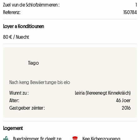
Zuel vun de Schlofzëmmeren :
1
Referenz:
150784
Loyer a Konditiounen
80 € / Nuecht
Tiago
Nach keng Bewäertunge bis elo
Wunnt zu :
Leiria (Vereenegt Kinnekräich)
Alter:
46 Joer
Gastgeber zënter:
2016
Logement
Buedzëmmer fir deelt ze
Kee Kichenzougang