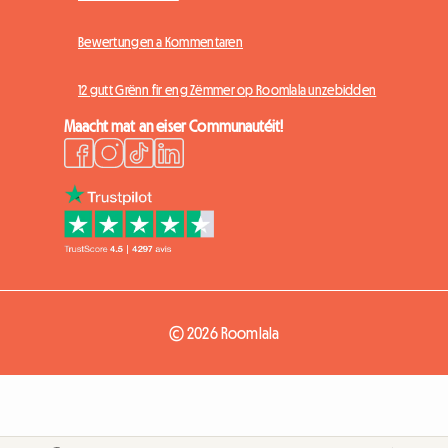
Bewertungen a Kommentaren
12 gutt Grënn fir eng Zëmmer op Roomlala unzebidden
Maacht mat an eiser Communautéit!
© 2026 Roomlala