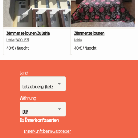
Zëmmer ze lounen Zu Leiria
Zëmmer ze lounen
Leiria (2400-137)
Leiria
40 € / Nuecht
40 € / Nuecht
Land
Währung
Eis Ënnerkonftsaarten
Ënnerkunft beim Gastgeber