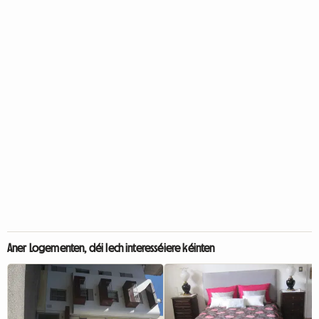
Aner Logementen, déi Iech interesséiere kéinten