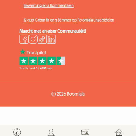
Bewertungen a Kommentaren
12 gutt Grënn fir eng Zëmmer op Roomlala unzebidden
Maacht mat an eiser Communautéit!
© 2026 Roomlala