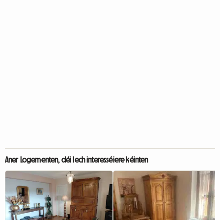
Aner Logementen, déi Iech interesséiere kéinten