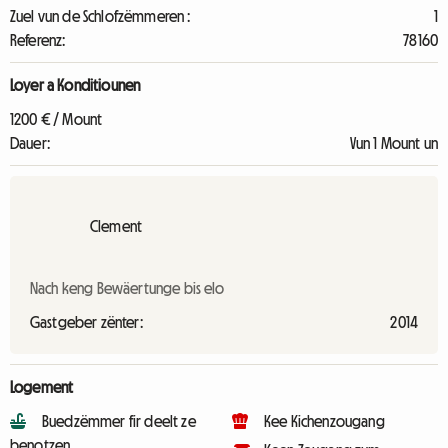
Zuel vun de Schlofzëmmeren :
1
Referenz:
78160
Loyer a Konditiounen
1200 € / Mount
Dauer:
Vun 1 Mount un
Clement
Nach keng Bewäertunge bis elo
Gastgeber zënter:
2014
Logement
Buedzëmmer fir deelt ze
Kee Kichenzougang
benotzen