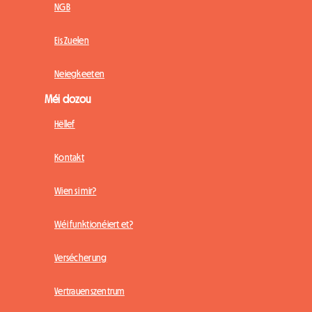
NGB
Eis Zuelen
Neiegkeeten
Méi dozou
Hëllef
Kontakt
Wien si mir?
Wéi funktionéiert et?
Versécherung
Vertrauenszentrum