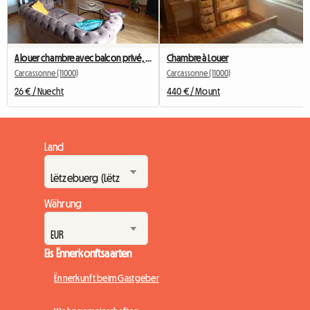
A louer chambre avec balcon privé, vue sur la cité médiévale
Chambre à Louer
Carcassonne (11000)
Carcassonne (11000)
26 € / Nuecht
440 € / Mount
Land
Währung
Eis Ënnerkonftsaarten
Ënnerkunft beim Gastgeber