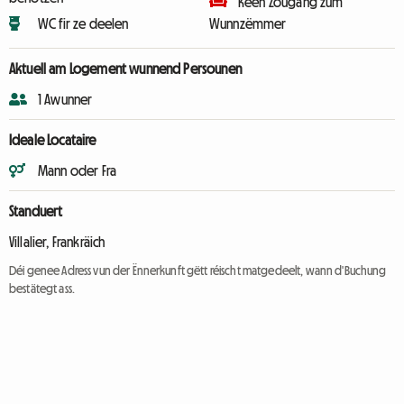
Keen Zougang zum
WC fir ze deelen
Wunnzëmmer
Aktuell am Logement wunnend Persounen
1 Awunner
Ideale Locataire
Mann oder Fra
Standuert
Villalier, Frankräich
Déi genee Adress vun der Ënnerkunft gëtt réischt matgedeelt, wann d'Buchung
bestätegt ass.