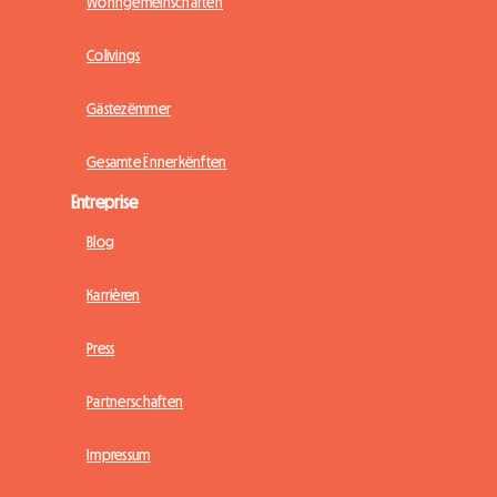
Wohngemeinschaften
Colivings
Gästezëmmer
Gesamte Ënnerkënften
Entreprise
Blog
Karrièren
Press
Partnerschaften
Impressum