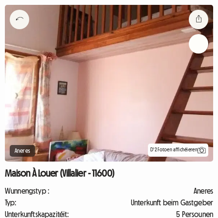
D'2 Fotoen affichéieren
Aneres
Maison À Louer (Villalier - 11600)
Wunnengstyp :
Aneres
Typ:
Unterkunft beim Gastgeber
Unterkunftskapazitéit:
5 Persounen