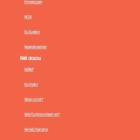
Impressum
NGB
Eis Zuelen
Neiegkeeten
Méi dozou
Hëllef
Kontakt
Wien si mir?
Wéi funktionéiert et?
Versécherung