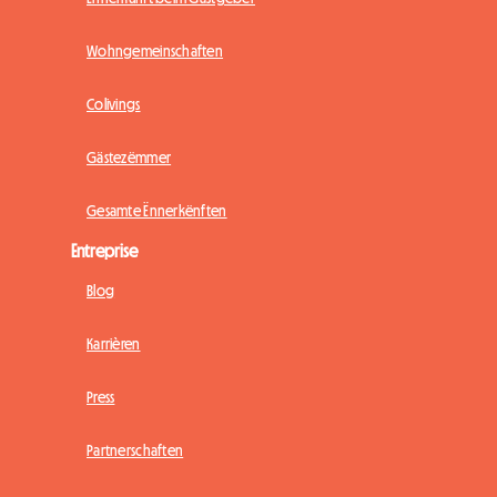
Wohngemeinschaften
Colivings
Gästezëmmer
Gesamte Ënnerkënften
Entreprise
Blog
Karrièren
Press
Partnerschaften