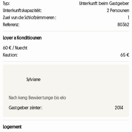
Typ:
Unterkunft beim Gastgeber
Unterkunftskapazitéit:
2 Persounen
Zuel vun de Schlofzëmmeren :
1
Referenz:
80362
Loyer a Konditiounen
60 € / Nuecht
Kaution:
65 €
Sylviane
Nach keng Bewäertunge bis elo
Gastgeber zënter:
2014
Logement