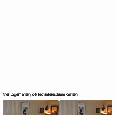
Aner Logementen, déi Iech interesséiere kéinten