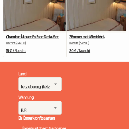
Chambre À Louer En Face De La Mer Biarritz Centre Ville
Zëmmer mat Mierbléck
Biarritz (64200)
Biarritz (64200)
15 € / Nuecht
30 € / Nuecht
Land
Währung
Eis Ënnerkonftsaarten
Ënnerkunft beim Gastgeber