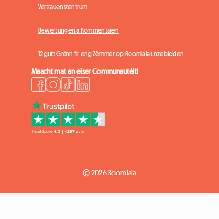
Vertrauenszentrum
Bewertungen a Kommentaren
12 gutt Grënn fir eng Zëmmer op Roomlala unzebidden
Maacht mat an eiser Communautéit!
© 2026 Roomlala