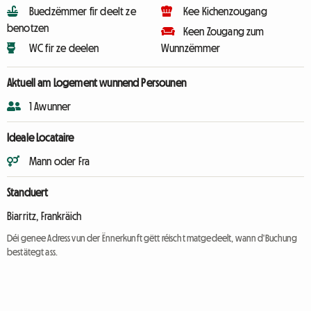
Buedzëmmer fir deelt ze
Kee Kichenzougang
benotzen
Keen Zougang zum
WC fir ze deelen
Wunnzëmmer
Aktuell am Logement wunnend Persounen
1 Awunner
Ideale Locataire
Mann oder Fra
Standuert
Biarritz, Frankräich
Déi genee Adress vun der Ënnerkunft gëtt réischt matgedeelt, wann d'Buchung
bestätegt ass.