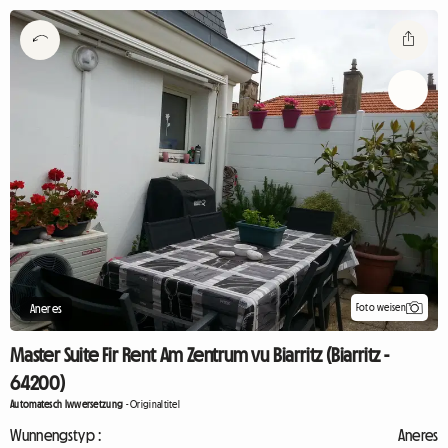
Foto weisen
Aneres
Master Suite Fir Rent Am Zentrum vu Biarritz (Biarritz -
64200)
Automatesch Iwwersetzung
-
Originaltitel
Wunnengstyp :
Aneres