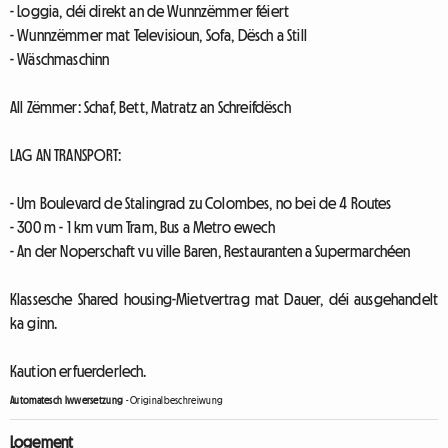
- Loggia, déi direkt an de Wunnzëmmer féiert
- Wunnzëmmer mat Televisioun, Sofa, Dësch a Still
- Wäschmaschinn
All Zëmmer: Schaf, Bett, Matratz an Schreifdësch
LAG AN TRANSPORT:
- Um Boulevard de Stalingrad zu Colombes, no bei de 4 Routes
- 300 m - 1 km vum Tram, Bus a Metro ewech
- An der Noperschaft vu ville Baren, Restauranten a Supermarchéen
Klassesche Shared housing-Mietvertrag mat Dauer, déi ausgehandelt
ka ginn.
Kaution erfuerderlech.
Automatesch Iwwersetzung
-
Originalbeschreiwung
Logement