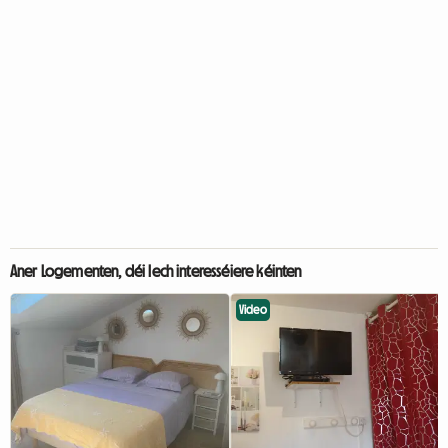
Aner Logementen, déi Iech interesséiere kéinten
Video