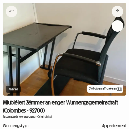
D'6 Fotoen affichéieren
Aneres
Miubléiert Zëmmer an enger Wunnengsgemeinschaft
(Colombes - 92700)
Automatesch Iwwersetzung
-
Originaltitel
Wunnengstyp :
Appartement