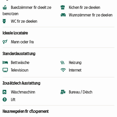
Buedzëmmer fir deelt ze
Kichen fir ze deelen
benotzen
Wunnzëmmer fir ze deelen
WC fir ze deelen
Ideale Locataire
Mann oder Fra
Standardausstattung
Bettwäsche
Heizung
Televisioun
Internet
Zousätzlech Ausstattung
Wäschmaschinn
Bureau / Dësch
Lift
Hausreegelen fir d'Logement