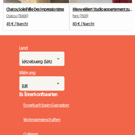
Chatou Soleil Ville Des Impressionistes
Miwweléiert Studioappartement zu Bastille fir Studenten, Stagiairen oder Geschäftsreesender.
Chatou (78400)
Paris (75011)
45 € / Nuecht
80 € / Nuecht
Land
Währung
Eis Ënnerkonftsaarten
Ënnerkunft beim Gastgeber
Wohngemeinschaften
Colivings