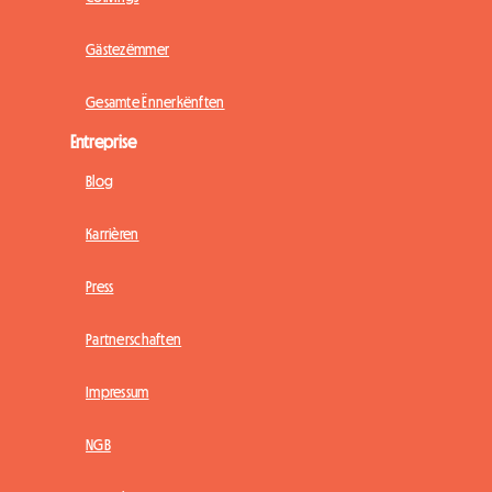
Gästezëmmer
Gesamte Ënnerkënften
Entreprise
Blog
Karrièren
Press
Partnerschaften
Impressum
NGB