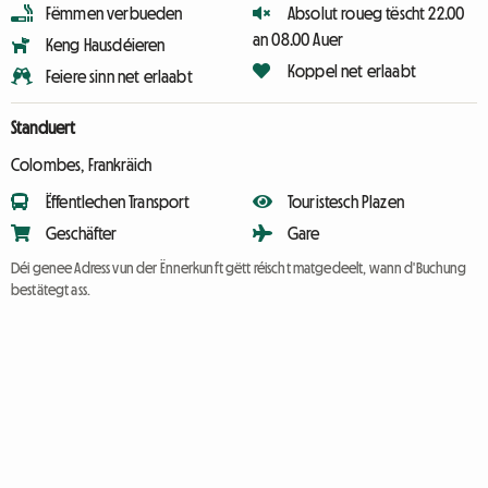
Fëmmen verbueden
Absolut roueg tëscht 22.00
an 08.00 Auer
Keng Hausdéieren
Koppel net erlaabt
Feiere sinn net erlaabt
Standuert
Colombes, Frankräich
Ëffentlechen Transport
Touristesch Plazen
Geschäfter
Gare
Déi genee Adress vun der Ënnerkunft gëtt réischt matgedeelt, wann d'Buchung
bestätegt ass.