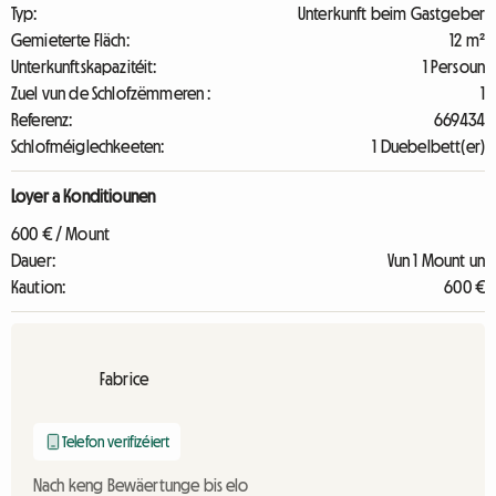
Typ:
Unterkunft beim Gastgeber
Gemieterte Fläch:
12 m²
Unterkunftskapazitéit:
1 Persoun
Zuel vun de Schlofzëmmeren :
1
Referenz:
669434
Schlofméiglechkeeten:
1 Duebelbett(er)
Loyer a Konditiounen
600 € / Mount
Dauer:
Vun 1 Mount un
Kaution:
600 €
Fabrice
Telefon verifizéiert
Nach keng Bewäertunge bis elo