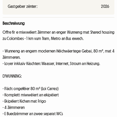
Gastgeber zënter:
2026
Beschreiwung
Offre fir e miwwéiert Zëmmer an enger Wunneng mat Shared housing
zu Colombes - 1 km vum Tram, Metro an Bus ewech.
- Wunneng an engem modernen Héichwäertege Gebai, 80 m², mat 4
Zëmmeren.
- Loyer inklusiv Käschten: Waasser, Internet, Stroum an Heizung.
D'WUNNENG:
- Fläch: ongeféier 80 m² (Loi Carrez)
- Komplett miwwéiert an ekipéiert
- Ekipéiert Kichen mat Frigo
- 4 Zëmmeren
- E Buedzëmmer an zwee separat WCs