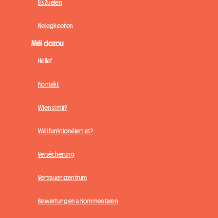
Eis Zuelen
Neiegkeeten
Méi dozou
Hëllef
Kontakt
Wien si mir?
Wéi funktionéiert et?
Versécherung
Vertrauenszentrum
Bewertungen a Kommentaren