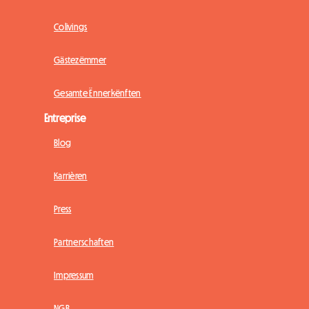
Colivings
Gästezëmmer
Gesamte Ënnerkënften
Entreprise
Blog
Karrièren
Press
Partnerschaften
Impressum
NGB