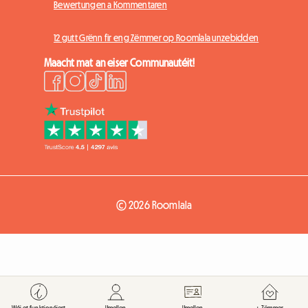
Bewertungen a Kommentaren
12 gutt Grënn fir eng Zëmmer op Roomlala unzebidden
Maacht mat an eiser Communautéit!
© 2026 Roomlala