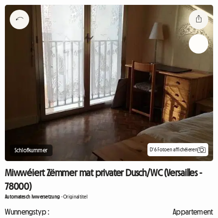
D'6 Fotoen affichéieren
Schlofkummer
Miwwéiert Zëmmer mat privater Dusch/WC (Versailles -
78000)
Automatesch Iwwersetzung
-
Originaltitel
Wunnengstyp :
Appartement