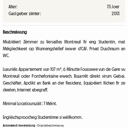
Alter:
73 Joer
Gastgeber zënter:
2013
Beschreiwung
Miubléiert Zëmmer zu Versailles Montreuil fir eng Studentin, mat
Méiglechkeet op Wunnengshëllef iwwer d'CAF. Privat Duschraum an
WC.
Luxuriéis Appartement vun 107 m², 6 Minutte Fousswee vun de Gare vu
Montreuil oder Porchefontaine ewech. Busarrêt direkt virum Gebai.
Geschäfter, Apdikt an Bank an der Residenz. Equipéiert Kichen fir ze
deelen, Internet abegraff.
Minimal Locatiounszäit: 7 Méint.
Englëschsproocheg Studentinne si wëllkomm.
Automatesch Iwwersetzung
-
Originalbeschreiwung