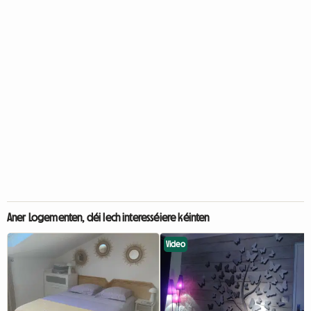
Aner Logementen, déi Iech interesséiere kéinten
Video