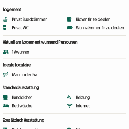
Logement
Privat Buedzëmmer
Kichen fir ze deelen
Privat WC
Wunnzëmmer fir ze deelen
Aktuell am Logement wunnend Persounen
1 Awunner
Ideale Locataire
Mann oder Fra
Standardausstattung
Handdicher
Heizung
Bettwäsche
Internet
Zousätzlech Ausstattung