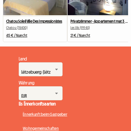
Chatou Soleil Ville Des Impressionistes
Privatzëmmer - Appartement mat 3 Zëmmeren - Private Parking
Chatou (78400)
Les Ulis (91940)
45 € / Nuecht
21 € / Nuecht
Land
Währung
Eis Ënnerkonftsaarten
Ënnerkunft beim Gastgeber
Wohngemeinschaften