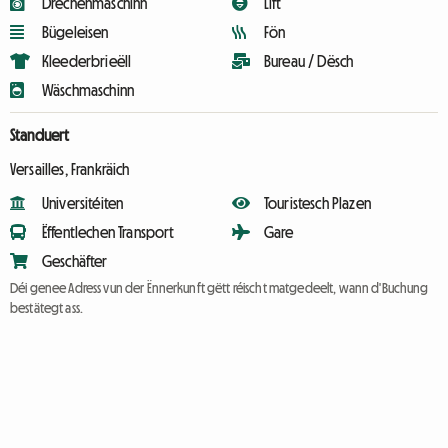
Dréchenmaschinn
Lift
Bügeleisen
Fön
Kleederbrieëll
Bureau / Dësch
Wäschmaschinn
Standuert
Versailles, Frankräich
Universitéiten
Touristesch Plazen
Ëffentlechen Transport
Gare
Geschäfter
Déi genee Adress vun der Ënnerkunft gëtt réischt matgedeelt, wann d'Buchung
bestätegt ass.