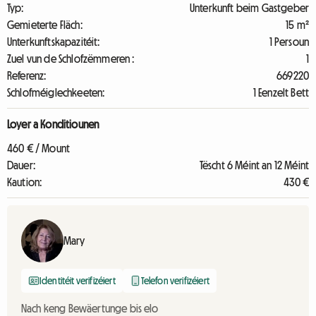
Typ:
Unterkunft beim Gastgeber
Gemieterte Fläch:
15 m²
Unterkunftskapazitéit:
1 Persoun
Zuel vun de Schlofzëmmeren :
1
Referenz:
669220
Schlofméiglechkeeten:
1 Eenzelt Bett
Loyer a Konditiounen
460 € / Mount
Dauer:
Tëscht 6 Méint an 12 Méint
Kaution:
430 €
Mary
Identitéit verifizéiert
Telefon verifizéiert
Nach keng Bewäertunge bis elo