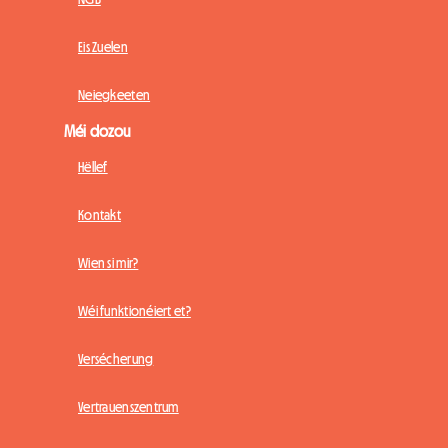
Eis Zuelen
Neiegkeeten
Méi dozou
Hëllef
Kontakt
Wien si mir?
Wéi funktionéiert et?
Versécherung
Vertrauenszentrum