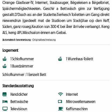
Orange Glasfaser-TV, Internet, Staubsauger, Bëgeleisen a Bëgelbriet,
Späicherméiglechkeeten. Geschir a Bettwäsch ginn zur Verfügung
gestallt.D'Dusch ass an der Studette.Tierkesch Toiletten um Gang direkt
niewendrun (gedeelt mat de Studioen um Stack).Vue op den Haff,
Süden, ganz roueg.Kaution vun 300 € bei Ärer Arrivée verlaangt. Keng
ALS, keng APL.Wäschsalon ënnen am Gebai.
Automatesch Iwwersetzung
-
Originalbeschreiwung
Logement
1 Schlofkummer
1 Wunnhaus-Toilett
1 Buedzëmmer
Schlofkummer :
1 Eenzelt Bett
Standardausstattung
Handdicher
Internet
Bettwäsche
Mikrowellenuewen
Televisioun
Kaffismaschinn