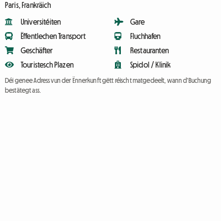
Paris, Frankräich
Universitéiten
Gare
Ëffentlechen Transport
Fluchhafen
Geschäfter
Restauranten
Touristesch Plazen
Spidol / Klinik
Déi genee Adress vun der Ënnerkunft gëtt réischt matgedeelt, wann d'Buchung
bestätegt ass.