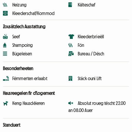
Heizung
Kälteschaf
Kleederschaf/Kommod
Zousätzlech Ausstattung
Seef
Kleederbrieëll
Shampoing
Fön
Bügeleisen
Bureau / Dësch
Besonderheeten
Fëmmerten erlaabt
Stäck ouni Lift
Hausreegelen fir d'Logement
Keng Hausdéieren
Absolut roueg tëscht 22.00
an 08.00 Auer
Standuert