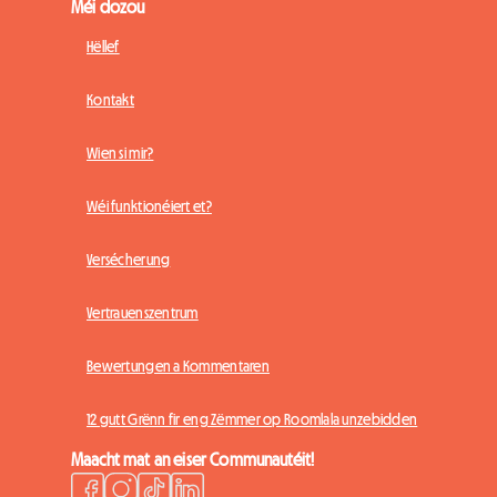
Méi dozou
Hëllef
Kontakt
Wien si mir?
Wéi funktionéiert et?
Versécherung
Vertrauenszentrum
Bewertungen a Kommentaren
12 gutt Grënn fir eng Zëmmer op Roomlala unzebidden
Maacht mat an eiser Communautéit!