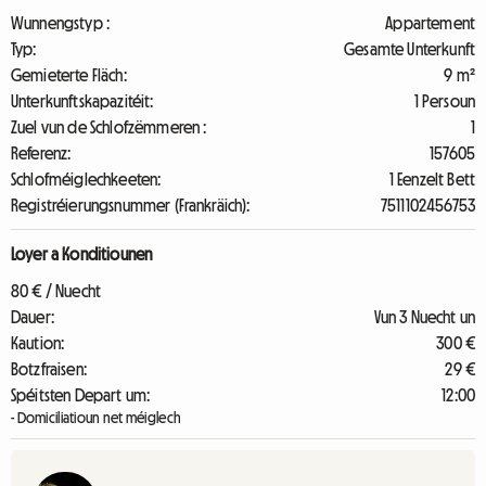
Wunnengstyp :
Appartement
Typ:
Gesamte Unterkunft
Gemieterte Fläch:
9 m²
Unterkunftskapazitéit:
1 Persoun
Zuel vun de Schlofzëmmeren :
1
Referenz:
157605
Schlofméiglechkeeten:
1 Eenzelt Bett
Registréierungsnummer (Frankräich):
7511102456753
Loyer a Konditiounen
80 € / Nuecht
Dauer:
Vun 3 Nuecht un
Kaution:
300 €
Botzfraisen:
29 €
Spéitsten Depart um:
12:00
- Domiciliatioun net méiglech