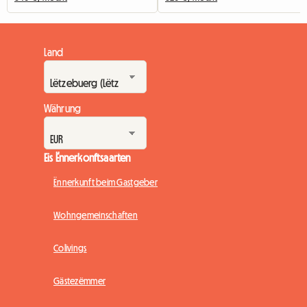
Land
Währung
Eis Ënnerkonftsaarten
Ënnerkunft beim Gastgeber
Wohngemeinschaften
Colivings
Gästezëmmer