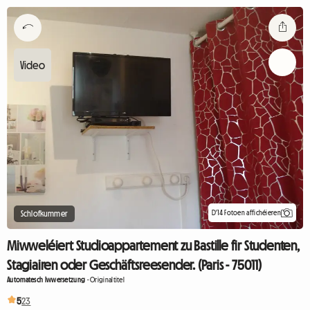
D'14 Fotoen affichéieren
Schlofkummer
Miwweléiert Studioappartement zu Bastille fir Studenten,
Stagiairen oder Geschäftsreesender. (Paris - 75011)
Automatesch Iwwersetzung
-
Originaltitel
5
23