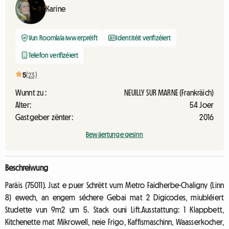
Karine
Vun Roomlala iwwerpréift
Identitéit verifizéiert
Telefon verifizéiert
5
(23)
Wunnt zu :
NEUILLY SUR MARNE (Frankräich)
Alter:
54 Joer
Gastgeber zënter:
2016
Bewäertunge gesinn
Beschreiwung
Paräis (75011). Just e puer Schrëtt vum Metro Faidherbe-Chaligny (Linn
8) ewech, an engem séchere Gebai mat 2 Digicodes, miubléiert
Studette vun 9m2 um 5. Stack ouni Lift.Ausstattung: 1 Klappbett,
Kitchenette mat Mikrowell, neie Frigo, Kaffismaschinn, Waasserkocher,