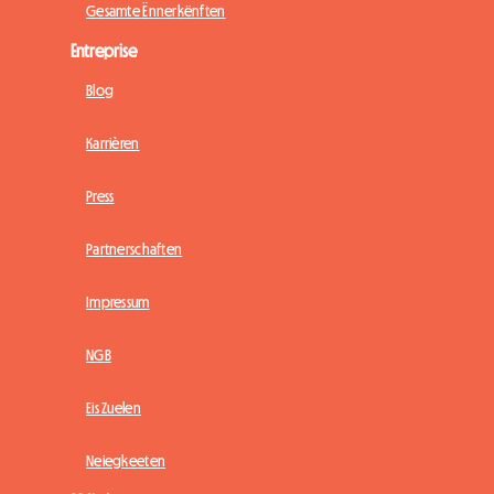
Gesamte Ënnerkënften
Entreprise
Blog
Karrièren
Press
Partnerschaften
Impressum
NGB
Eis Zuelen
Neiegkeeten