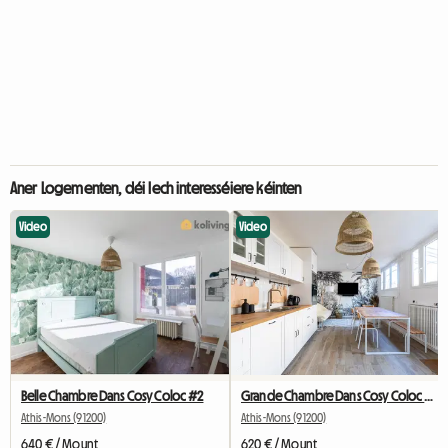
Aner Logementen, déi Iech interesséiere kéinten
Video
Video
Belle Chambre Dans Cosy Coloc #2
Grande Chambre Dans Cosy Coloc #5 New York près d'olry
Athis-Mons (91200)
Athis-Mons (91200)
640 € / Mount
620 € / Mount