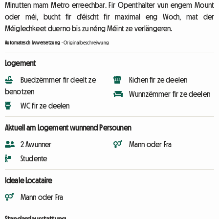
Minutten mam Metro erreechbar. Fir Openthalter vun engem Mount
oder méi, bucht fir d'éischt fir maximal eng Woch, mat der
Méiglechkeet duerno bis zu néng Méint ze verlängeren.
Automatesch Iwwersetzung
-
Originalbeschreiwung
Logement
Buedzëmmer fir deelt ze
Kichen fir ze deelen
benotzen
Wunnzëmmer fir ze deelen
WC fir ze deelen
Aktuell am Logement wunnend Persounen
2 Awunner
Mann oder Fra
Studente
Ideale Locataire
Mann oder Fra