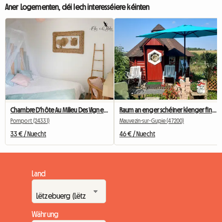
Aner Logementen, déi Iech interesséiere kéinten
Chambre D'hôte Au Milieu Des Vignes De Monbazillac à POMPORT
Raum an enger schéiner klenger finnescher Kota-Stil Kabine
Pomport (24331)
Mauvezin-sur-Gupie (47200)
33 € / Nuecht
46 € / Nuecht
Land
Währung