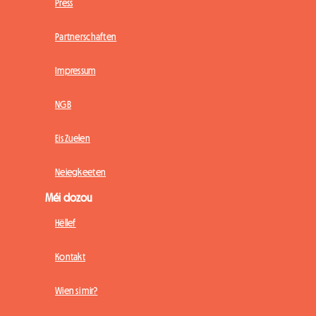
Press
Partnerschaften
Impressum
NGB
Eis Zuelen
Neiegkeeten
Méi dozou
Hëllef
Kontakt
Wien si mir?