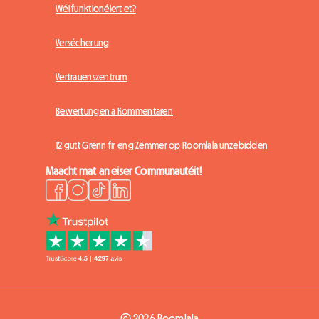
Wéi funktionéiert et?
Versécherung
Vertrauenszentrum
Bewertungen a Kommentaren
12 gutt Grënn fir eng Zëmmer op Roomlala unzebidden
Maacht mat an eiser Communautéit!
© 2026 Roomlala