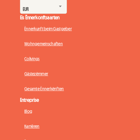
Eis Ënnerkonftsaarten
Ënnerkunft beim Gastgeber
Wohngemeinschaften
Colivings
Gästezëmmer
Gesamte Ënnerkënften
Entreprise
Blog
Karrièren