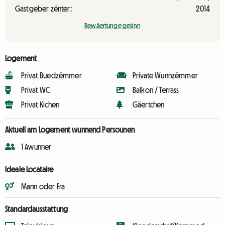
Gastgeber zënter:
2014
Bewäertunge gesinn
Logement
Privat Buedzëmmer
Private Wunnzëmmer
Privat WC
Balkon / Terrass
Privat Kichen
Gäertchen
Aktuell am Logement wunnend Persounen
1 Awunner
Ideale Locataire
Mann oder Fra
Standardausstattung