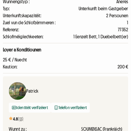
Wunnengstyp :
Aneres
Typ:
Unterkunft beim Gastgeber
Unterkunftskapazitéit:
2 Persounen
Zuel vun de Schlofzëmmeren :
1
Referenz:
77352
Schlofméiglechkeeten:
1 Eenzelt Bett, 1 Duebelbett(er)
Loyer a Konditiounen
25 € / Nuecht
Kaution:
200 €
Patrick
Identitéit verifizéiert
Telefon verifizéiert
4.8
(13)
Wunnt zu :
SOUMENSAC (Frankräich)