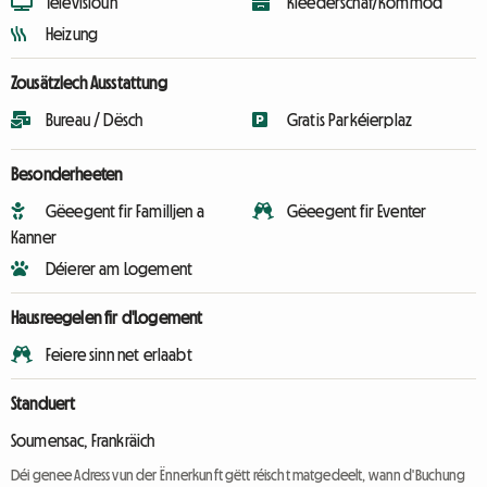
Televisioun
Kleederschaf/Kommod
Heizung
Zousätzlech Ausstattung
Bureau / Dësch
Gratis Parkéierplaz
Besonderheeten
Gëeegent fir Familljen a
Gëeegent fir Eventer
Kanner
Déierer am Logement
Hausreegelen fir d'Logement
Feiere sinn net erlaabt
Standuert
Soumensac, Frankräich
Déi genee Adress vun der Ënnerkunft gëtt réischt matgedeelt, wann d'Buchung