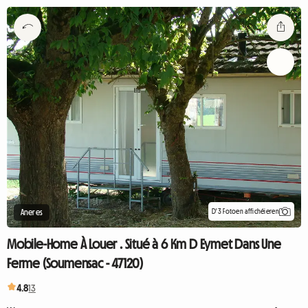
D'3 Fotoen affichéieren
Aneres
Mobile-Home À Louer . Situé à 6 Km D Eymet Dans Une
Ferme (Soumensac - 47120)
4.8
13