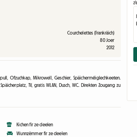
z'
Courchelettes (Frankräich)
80 Joer
2012
Spull, Ofzuchkap, Mikrowell, Geschier, Späicherméiglechkeeten.
, Späicherplatz, TV, gratis WLAN, Dusch, WC. Direkten Zougang zu
Kichen fir ze deelen
Wunnzëmmer fir ze deelen