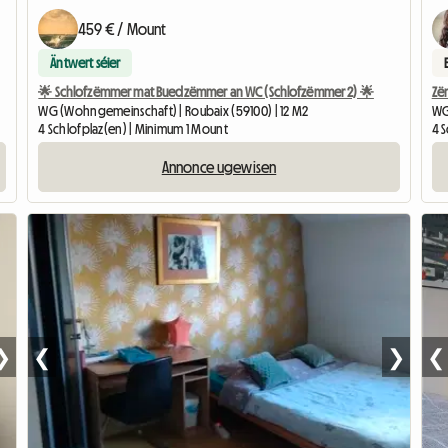
459 € / Mount
Äntwert séier
🌟 Schlofzëmmer mat Buedzëmmer an WC (Schlofzëmmer 2) 🌟
Zë
WG (Wohngemeinschaft) | Roubaix (59100) | 12 M2
WG
4 Schlofplaz(en) | Minimum 1 Mount
4 
Annonce ugewisen
❯
❮
❯
❮