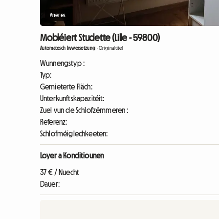
Aneres
Mobléiert Studette (Lille - 59800)
Automatesch Iwwersetzung
-
Originaltitel
Wunnengstyp :
Typ:
Gemieterte Fläch:
Unterkunftskapazitéit:
Zuel vun de Schlofzëmmeren :
Referenz:
Schlofméiglechkeeten:
Loyer a Konditiounen
37 € / Nuecht
Dauer: