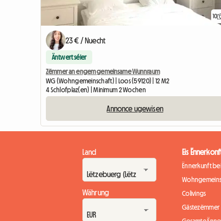
10
23 € / Nuecht
Äntwert séier
Zëmmer an engem gemeinsame Wunnraum
WG (Wohngemeinschaft) | Loos (59120) | 12 M2
4 Schlofplaz(en) | Minimum 2 Wochen
Annonce ugewisen
Land
Eis Ënnerkonf
Ënnerkunft b
Wohngemeins
Währung
Colivings
Gästezëmmer