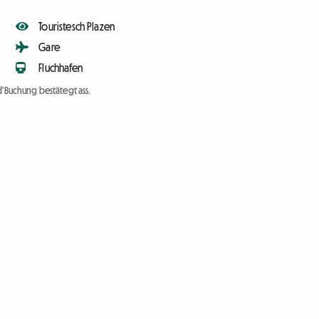
Touristesch Plazen
Gare
Fluchhafen
d'Buchung bestätegt ass.