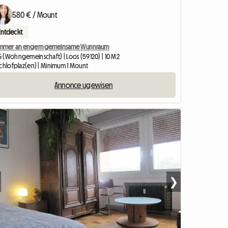
580 € / Mount
Entdeckt
mmer an engem gemeinsame Wunnraum
 (Wohngemeinschaft) | Loos (59120) | 10 M2
Schlofplaz(en) | Minimum 1 Mount
Annonce ugewisen
❯