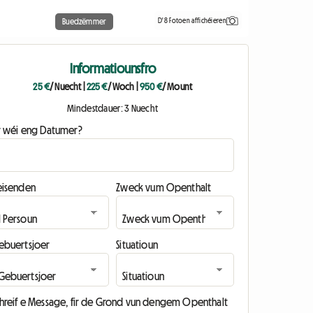
D'8 Fotoen affichéieren
Buedzëmmer
Informatiounsfro
25 €
/ Nuecht
|
225 €
/ Woch
|
950 €
/ Mount
Mindestdauer: 3 Nuecht
ir wéi eng Datumer?
eisenden
Zweck vum Openthalt
ebuertsjoer
Situatioun
chreif e Message, fir de Grond vun dengem Openthalt