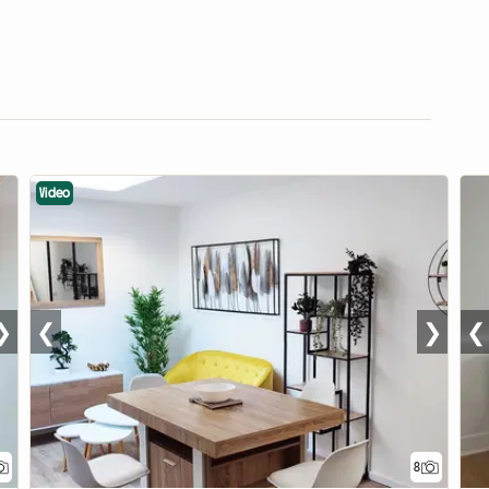
Video
❯
❮
❯
❮
8