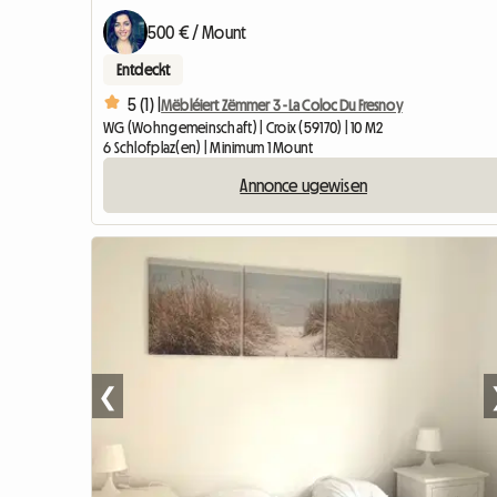
500 € / Mount
Entdeckt
5 (1) |
Mëbléiert Zëmmer 3 - La Coloc Du Fresnoy
WG (Wohngemeinschaft) | Croix (59170) | 10 M2
6 Schlofplaz(en) | Minimum 1 Mount
Annonce ugewisen
❮