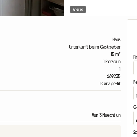
Aneres
Haus
Unterkunft beim Gastgeber
15 m²
F
1 Persoun
1
669235
R
1 Canapé-lit
G
Vun 3 Nuecht un
S