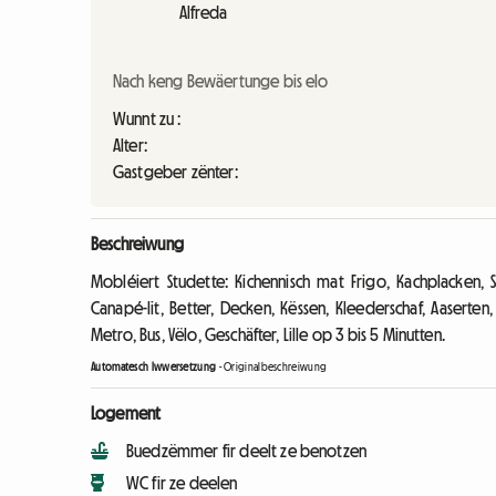
Alfreda
Nach keng Bewäertunge bis elo
Wunnt zu :
Alter:
Gastgeber zënter:
Beschreiwung
Mobléiert Studette: Kichennisch mat Frigo, Kachplacken, 
Canapé-lit, Better, Decken, Këssen, Kleederschaf, Aaserten
Metro, Bus, Vëlo, Geschäfter, Lille op 3 bis 5 Minutten.
Automatesch Iwwersetzung
-
Originalbeschreiwung
Logement
Buedzëmmer fir deelt ze benotzen
WC fir ze deelen