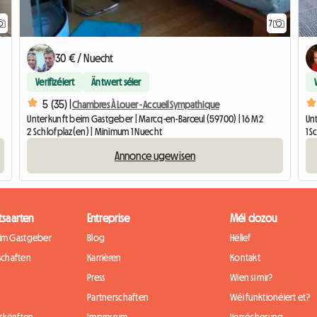
7
30 € / Nuecht
Verifizéiert
Äntwert séier
5 (35) |
Chambres À Louer - Accueil Sympathique
Unterkunft beim Gastgeber | Marcq-en-Barœul (59700) | 16 M2
Un
2 Schlofplaz(en) | Minimum 1 Nuecht
1 S
Annonce ugewisen
tsaarten
Entreprise
Méi dozou
eim Gastgeber
Blog
Hëllef
chaften
Karrièren
Kontakt
Press
Wien si mir?
Partnerschaften
Wéi funktionéiert et?