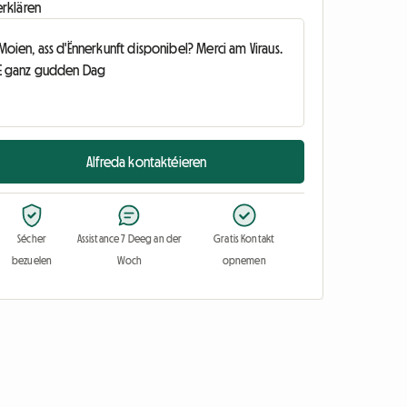
erklären
Alfreda kontaktéieren
Sécher
Assistance 7 Deeg an der
Gratis Kontakt
bezuelen
Woch
opnemen