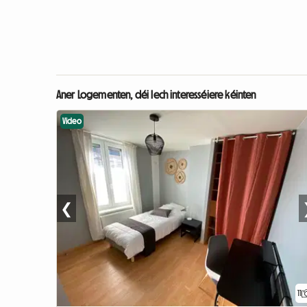
Aner Logementen, déi Iech interesséiere kéinten
Video
❮
11