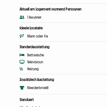
Aktuell am Logement wunnend Persounen
1 Awunner
Ideale Locataire
Mann oder Fra
Standardausstattung
Bettwäsche
Televisioun
Heizung
Zousätzlech Ausstattung
Kleederbrieëll
Standuert