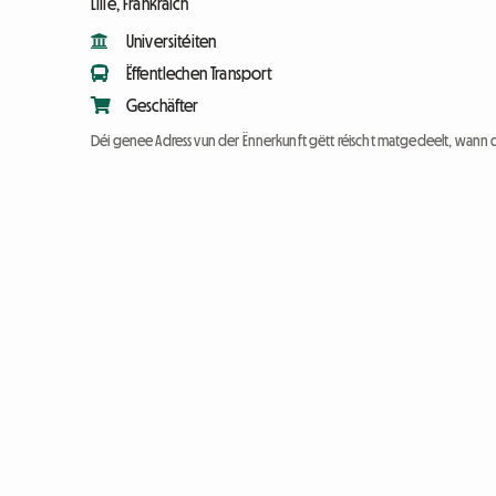
Lille, Frankräich
Universitéiten
Ëffentlechen Transport
Geschäfter
Déi genee Adress vun der Ënnerkunft gëtt réischt matgedeelt, wann 