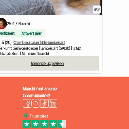
7
25 € / Nuecht
Verifizéiert
Äntwert séier
5 (20) |
Chambre à Louer à Lille Lambersart
terkunft beim Gastgeber | Lambersart (59130) | 12 M2
chlofplaz(en) | Minimum 1 Nuecht
Annonce ugewisen
Maacht mat an eiser
Communautéit!