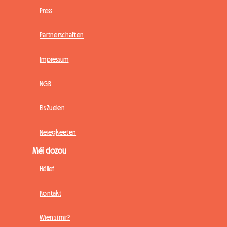
Press
Partnerschaften
Impressum
NGB
Eis Zuelen
Neiegkeeten
Méi dozou
Hëllef
Kontakt
Wien si mir?