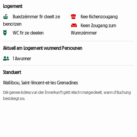
Logement
Buedzëmmer fir deelt ze
Kee Kichenzougang
benotzen
Keen Zougang zum
WC fir ze deelen
Wunnzëmmer
Aktuell am Logement wunnend Persounen
1 Awunner
Standuert
Wallibou, Saint-Vincent-et-les Grenadines
Déi genee Adress vun der Ënnerkunft gëtt réischt matgedeelt, wann d'Buchung
bestätegt ass.