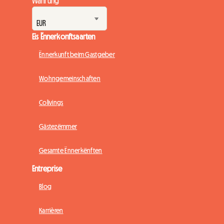
Währung
Eis Ënnerkonftsaarten
Ënnerkunft beim Gastgeber
Wohngemeinschaften
Colivings
Gästezëmmer
Gesamte Ënnerkënften
Entreprise
Blog
Karrièren