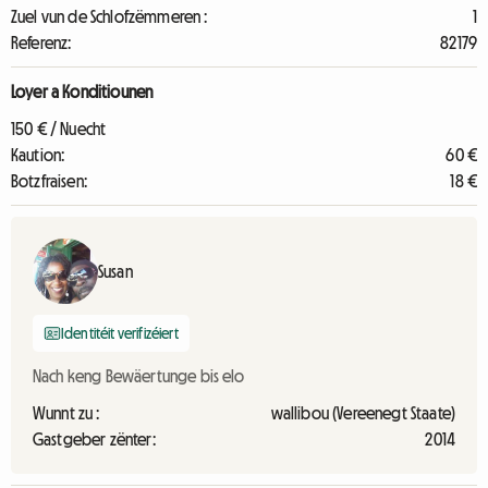
Zuel vun de Schlofzëmmeren :
1
Referenz:
82179
Loyer a Konditiounen
150 € / Nuecht
Kaution:
60 €
Botzfraisen:
18 €
Susan
Identitéit verifizéiert
Nach keng Bewäertunge bis elo
Wunnt zu :
wallibou (Vereenegt Staate)
Gastgeber zënter:
2014