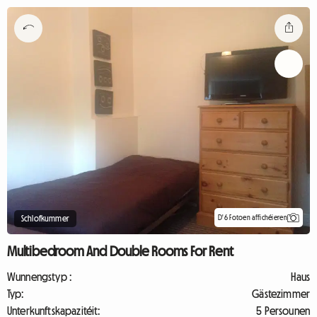
D'6 Fotoen affichéieren
Schlofkummer
Multibedroom And Double Rooms For Rent
Wunnengstyp :
Haus
Typ:
Gästezimmer
Unterkunftskapazitéit:
5 Persounen