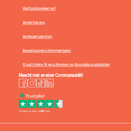
Wéi funktionéiert et?
Versécherung
Vertrauenszentrum
Bewertungen a Kommentaren
12 gutt Grënn fir eng Zëmmer op Roomlala unzebidden
Maacht mat an eiser Communautéit!