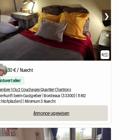
❯
8
30 € / Nuecht
Äntwert séier
ambre 1 Ou 2 Couchages Quartier Chartrons
terkunft beim Gastgeber | Bordeaux (33300) | 11 M2
Schlofplaz(en) | Minimum 3 Nuecht
Annonce ugewisen