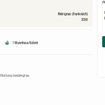
z'
Mérignac (Frankräich)
2014
1 Wunnhaus-Toilett
d'Buchung bestätegt ass.