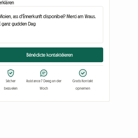
erklären
Bénédicte kontaktéieren
Sécher
Assistance 7 Deeg an der
Gratis Kontakt
bezuelen
Woch
opnemen