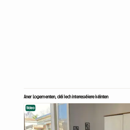
Aner Logementen, déi Iech interesséiere kéinten
Video