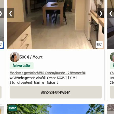
❯
❮
❯
❮
8
500 € / Mount
Äntwert séier
Modern a gemittlech WG Cenon/Bastide – 2 Zëmmer fräi
Ch
WG (Wohngemeinschaft) | Cenon (33150) | 10 M2
Un
2 Schlofplaz(en) | Minimum 1 Mount
2 
Annonce ugewisen
Video