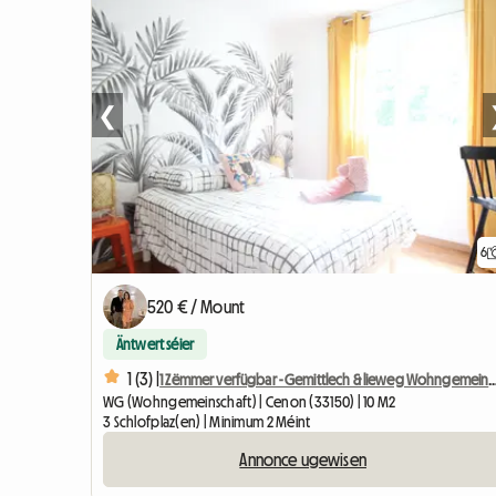
❮
6
520 € / Mount
Äntwert séier
1 (3) |
1 Zëmmer verfügbar - Gemittlech & lieweg W
WG (Wohngemeinschaft) | Cenon (33150) | 10 M2
3 Schlofplaz(en) | Minimum 2 Méint
Annonce ugewisen