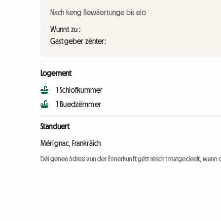
Nach keng Bewäertunge bis elo
Wunnt zu :
Gastgeber zënter:
Logement
1 Schlofkummer
1 Buedzëmmer
Standuert
Mérignac, Frankräich
Déi genee Adress vun der Ënnerkunft gëtt réischt matgedeelt, wann 