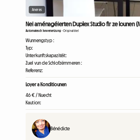
Aneres
Nei aménagéierten Duplex Studio fir ze lounen (
Automatesch Iwwersetzung
-
Originaltitel
Wunnengstyp :
Typ:
Unterkunftskapazitéit:
Zuel vun de Schlofzëmmeren :
Referenz:
Loyer a Konditiounen
46 € / Nuecht
Kaution:
Bénédicte