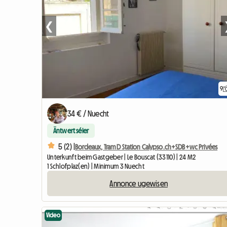
❮
9
34 € / Nuecht
Äntwert séier
5 (2) |
Bordeaux, Tram D Station Calypso.ch+SDB+wc Privées
Unterkunft beim Gastgeber | Le Bouscat (33110) | 24 M2
1 Schlofplaz(en) | Minimum 3 Nuecht
Annonce ugewisen
Video