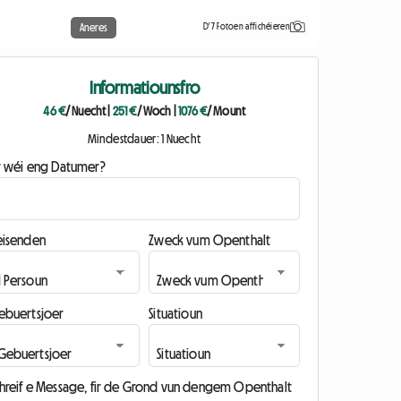
D'7 Fotoen affichéieren
Aneres
Informatiounsfro
46 €
/ Nuecht
|
251 €
/ Woch
|
1076 €
/ Mount
Mindestdauer: 1 Nuecht
ir wéi eng Datumer?
eisenden
Zweck vum Openthalt
ebuertsjoer
Situatioun
chreif e Message, fir de Grond vun dengem Openthalt