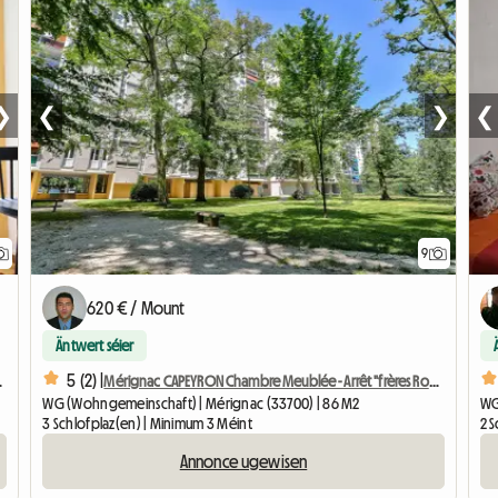
❯
❮
❯
❮
9
620 € / Mount
Äntwert séier
5 (2) |
ohngemeinschaft
Mérignac CAPEYRON Chambre Meublée - Arrêt "frères Robinson"
WG (Wohngemeinschaft) | Mérignac (33700) | 86 M2
WG
3 Schlofplaz(en) | Minimum 3 Méint
2 
Annonce ugewisen