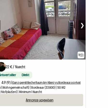
❯
11
22 € / Nuecht
Äntwert séier
Direkt
4.9 (9) |
Ganz gemittleche Raum Am Häerz vu Bordeaux a privat
 (Wohngemeinschaft) | Bordeaux (33800) | 50 M2
Schlofplaz(en) | Minimum 1 Nuecht
Annonce ugewisen