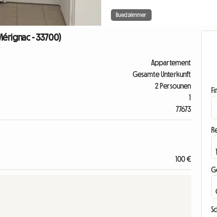
Buedzëmmer
Mérignac - 33700)
Appartement
Gesamte Unterkunft
2 Persounen
F
1
77673
R
100 €
G
S