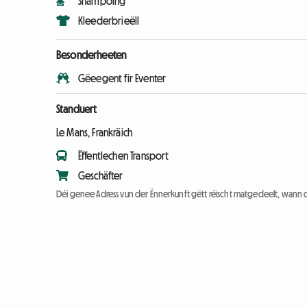
Shampoing
Kleederbrieëll
Besonderheeten
Gëeegent fir Eventer
Standuert
Le Mans, Frankräich
Ëffentlechen Transport
Geschäfter
Déi genee Adress vun der Ënnerkunft gëtt réischt matgedeelt, wann 