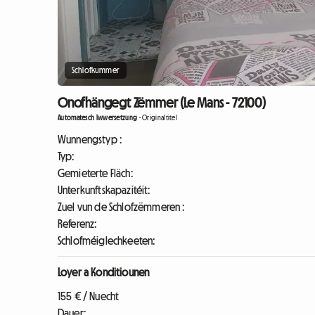
Schlofkummer
Onofhängegt Zëmmer (Le Mans - 72100)
Automatesch Iwwersetzung
-
Originaltitel
Wunnengstyp :
Typ:
Gemieterte Fläch:
Unterkunftskapazitéit:
Zuel vun de Schlofzëmmeren :
Referenz:
Schlofméiglechkeeten:
Loyer a Konditiounen
155 € / Nuecht
Dauer: