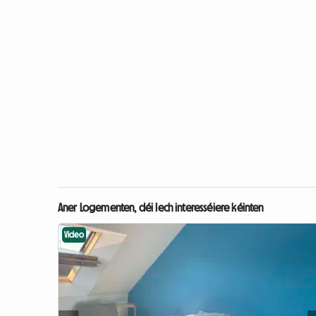
Aner Logementen, déi Iech interesséiere kéinten
Video