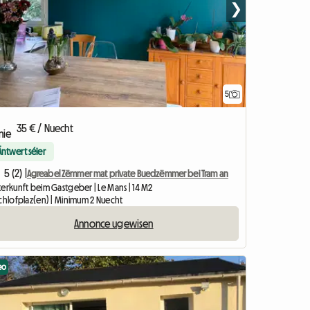
❯
5
35 € / Nuecht
Äntwert séier
5 (2) |
Agreabel Zëmmer mat private Buedzëmmer bei Tram an
terkunft beim Gastgeber | Le Mans | 14 M2
Schlofplaz(en) | Minimum 2 Nuecht
Annonce ugewisen
eo