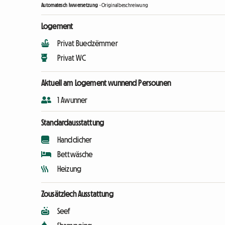
Automatesch Iwwersetzung
-
Originalbeschreiwung
Logement
Privat Buedzëmmer
Privat WC
Aktuell am Logement wunnend Persounen
1 Awunner
Standardausstattung
Handdicher
Bettwäsche
Heizung
Zousätzlech Ausstattung
Seef