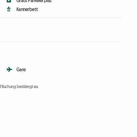
Gratis Parkéierplaz
Kannerbett
Gare
d'Buchung bestätegt ass.