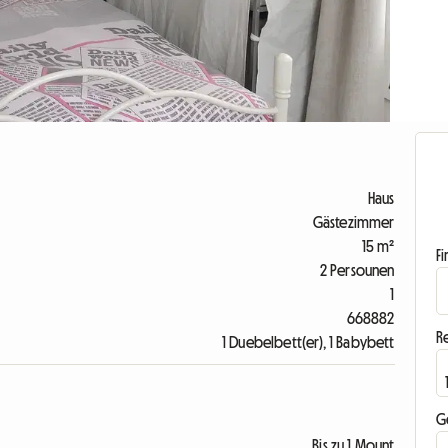
Haus
Gästezimmer
15 m²
F
2 Persounen
1
668882
R
1 Duebelbett(er), 1 Babybett
G
Bis zu 1 Mount