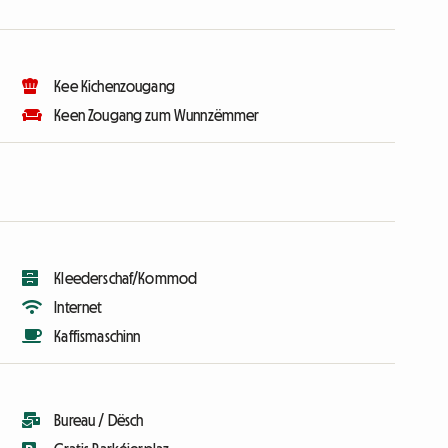
Kee Kichenzougang
Keen Zougang zum Wunnzëmmer
Kleederschaf/Kommod
Internet
Kaffismaschinn
Bureau / Dësch