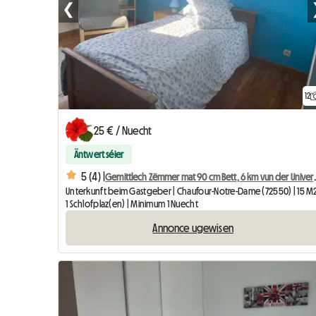
❮
12
25 € / Nuecht
Äntwert séier
5 (4) |
Gemittlech Zëmmer mat 90 
Unterkunft beim Gastgeber | Chaufour-Notre-Dame (72550) | 15 M
1 Schlofplaz(en) | Minimum 1 Nuecht
Annonce ugewisen