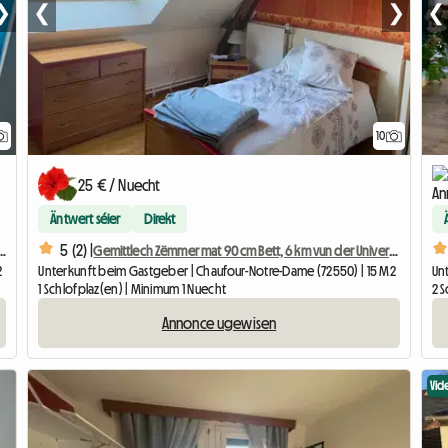
❯
❮
❯
❮
10
25 € / Nuecht
Äntwert séier
Direkt
5 (2) |
cm Bett, 6 km vun der Universitéit Le Mans
Gemittlech Zëmmer mat 90 cm Bett, 6 km vun der Universitéit Le Mans
2
Unterkunft beim Gastgeber | Chaufour-Notre-Dame (72550) | 15 M2
Un
1 Schlofplaz(en) | Minimum 1 Nuecht
2 
Annonce ugewisen
Vid