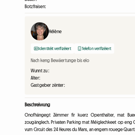
Botzfraisen:
Hélène
Identitéit verifizéiert
Telefon verifizéiert
Nach keng Bewäertunge bis elo
Wunnt zu :
Alter:
Gastgeber zënter:
Beschreiwung
Onofhängegt Zëmmer fir kuerz Openthalter, mat Bue
zougänglech. Privaten Parking mat Méiglechkeet op eng 
vum Circuit des 24 Heures du Mans, an engem rouege Quarti