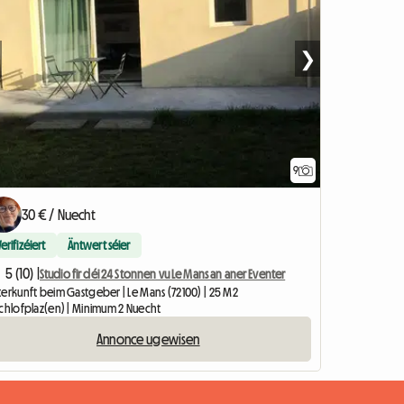
❯
9
30 € / Nuecht
Verifizéiert
Äntwert séier
5 (10) |
Studio fir déi 24 Stonnen vu Le Mans an aner Eventer
terkunft beim Gastgeber | Le Mans (72100) | 25 M2
Schlofplaz(en) | Minimum 2 Nuecht
Annonce ugewisen