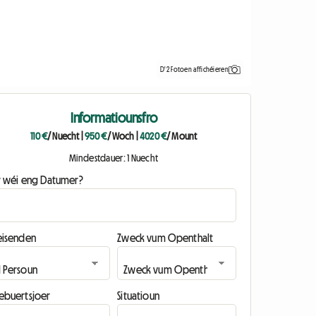
D'2 Fotoen affichéieren
Informatiounsfro
110 €
/ Nuecht
|
950 €
/ Woch
|
4020 €
/ Mount
Mindestdauer: 1 Nuecht
ir wéi eng Datumer?
eisenden
Zweck vum Openthalt
ebuertsjoer
Situatioun