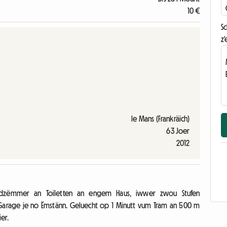
10 €
S
z'
le Mans (Frankräich)
63 Joer
2012
dzëmmer an Toiletten an engem Haus, iwwer zwou Stufen
Garage je no Ëmstänn. Geluecht op 1 Minutt vum Tram an 500 m
er.