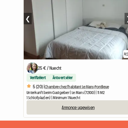
❮
8
25 € / Nuecht
Verifizéiert
Äntwert séier
5 (20) |
Chambre chez l'habitant Le Mans-Pontlieue
Unterkunft beim Gastgeber | Le Mans (72100) | 11 M2
1 Schlofplaz(en) | Minimum 1 Nuecht
Annonce ugewisen