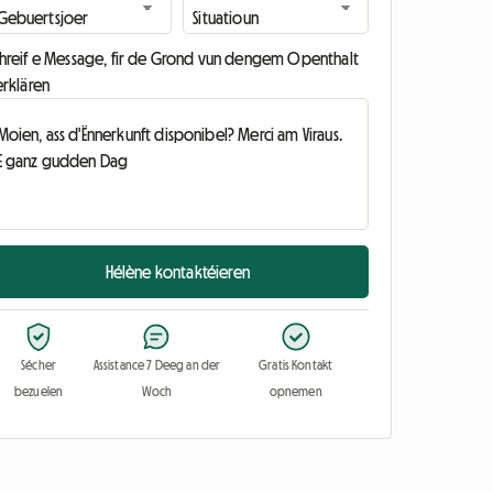
chreif e Message, fir de Grond vun dengem Openthalt
erklären
Hélène kontaktéieren
Sécher
Assistance 7 Deeg an der
Gratis Kontakt
bezuelen
Woch
opnemen