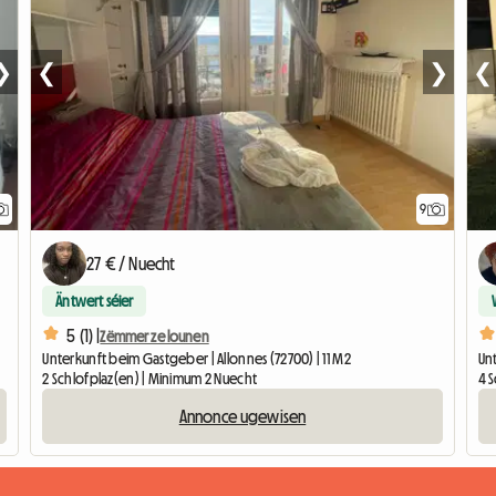
❯
❮
❯
❮
9
27 € / Nuecht
Äntwert séier
5 (1) |
Zëmmer ze lounen
Unterkunft beim Gastgeber | Allonnes (72700) | 11 M2
Un
2 Schlofplaz(en) | Minimum 2 Nuecht
4 
Annonce ugewisen