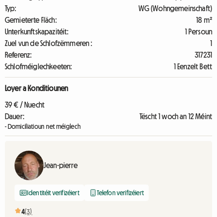
Typ:
WG (Wohngemeinschaft)
Gemieterte Fläch:
18 m²
Unterkunftskapazitéit:
1 Persoun
Zuel vun de Schlofzëmmeren :
1
Referenz:
317231
Schlofméiglechkeeten:
1 Eenzelt Bett
Loyer a Konditiounen
39 € / Nuecht
Dauer:
Tëscht 1 woch an 12 Méint
- Domiciliatioun net méiglech
Jean-pierre
Identitéit verifizéiert
Telefon verifizéiert
4
(3)