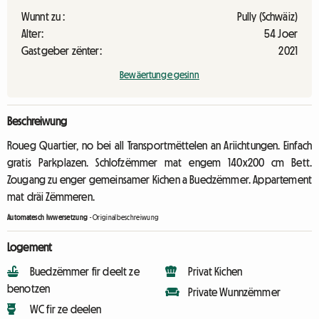
Wunnt zu :
Pully (Schwäiz)
Alter:
54 Joer
Gastgeber zënter:
2021
Bewäertunge gesinn
Beschreiwung
Roueg Quartier, no bei all Transportmëttelen an Ariichtungen. Einfach
gratis Parkplazen. Schlofzëmmer mat engem 140x200 cm Bett.
Zougang zu enger gemeinsamer Kichen a Buedzëmmer. Appartement
mat dräi Zëmmeren.
Automatesch Iwwersetzung
-
Originalbeschreiwung
Logement
Buedzëmmer fir deelt ze
Privat Kichen
benotzen
Private Wunnzëmmer
WC fir ze deelen