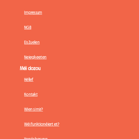
Impressum
NGB
Eis Zuelen
Neiegkeeten
Méi dozou
Hëllef
Kontakt
Wien si mir?
Wéi funktionéiert et?