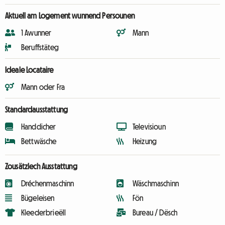
Aktuell am Logement wunnend Persounen
1 Awunner
Mann
Beruffstäteg
Ideale Locataire
Mann oder Fra
Standardausstattung
Handdicher
Televisioun
Bettwäsche
Heizung
Zousätzlech Ausstattung
Dréchenmaschinn
Wäschmaschinn
Bügeleisen
Fön
Kleederbrieëll
Bureau / Dësch