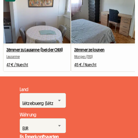
Zëmmer zu Lausanne (bei der CHUV)
Zëmmer ze lounen
Lausanne
Morges (1110)
47 € / Nuecht
45 € / Nuecht
Land
Währung
Eis Ënnerkonftsaarten