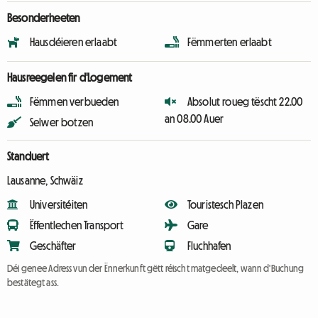
Besonderheeten
Hausdéieren erlaabt
Fëmmerten erlaabt
Hausreegelen fir d'Logement
Fëmmen verbueden
Absolut roueg tëscht 22.00
an 08.00 Auer
Selwer botzen
Standuert
Lausanne, Schwäiz
Universitéiten
Touristesch Plazen
Ëffentlechen Transport
Gare
Geschäfter
Fluchhafen
Déi genee Adress vun der Ënnerkunft gëtt réischt matgedeelt, wann d'Buchung
bestätegt ass.