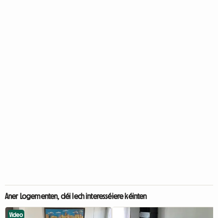
Aner Logementen, déi Iech interesséiere kéinten
Video