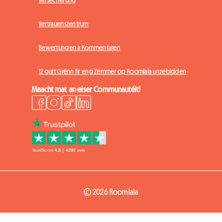
Versécherung
Vertrauenszentrum
Bewertungen a Kommentaren
12 gutt Grënn fir eng Zëmmer op Roomlala unzebidden
Maacht mat an eiser Communautéit!
© 2026 Roomlala