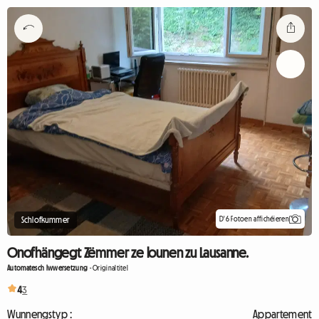
D'6 Fotoen affichéieren
Schlofkummer
Onofhängegt Zëmmer ze lounen zu Lausanne.
Automatesch Iwwersetzung
-
Originaltitel
4
3
Wunnengstyp :
Appartement