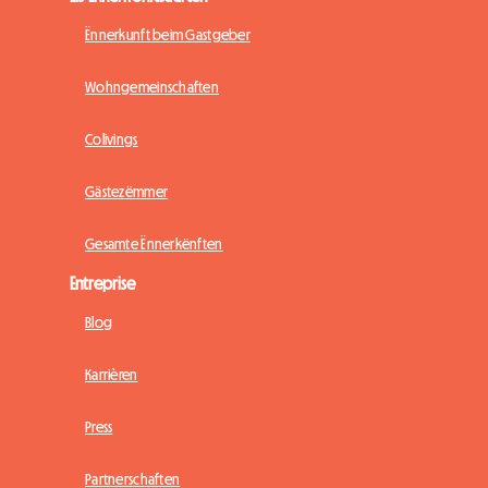
Ënnerkunft beim Gastgeber
Wohngemeinschaften
Colivings
Gästezëmmer
Gesamte Ënnerkënften
Entreprise
Blog
Karrièren
Press
Partnerschaften