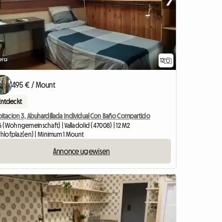
12
495 € / Mount
Entdeckt
bitacion 3, Abuhardillada Individual Con Baño Compartido
 (Wohngemeinschaft) | Valladolid (47008) | 12 M2
Schlofplaz(en) | Minimum 1 Mount
Annonce ugewisen