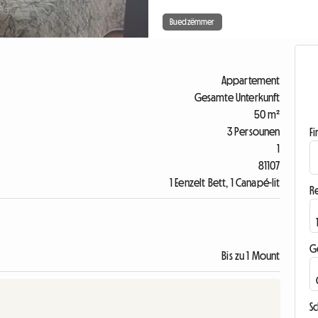
Buedzëmmer
Appartement
Gesamte Unterkunft
50 m²
3 Persounen
F
1
81107
1 Eenzelt Bett, 1 Canapé-lit
R
G
Bis zu 1 Mount
S