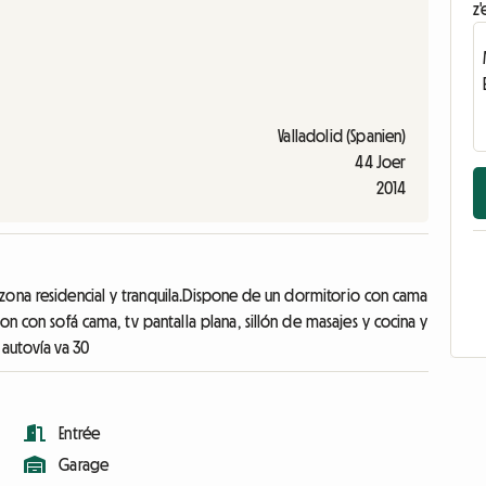
z'
Valladolid (Spanien)
44 Joer
2014
 zona residencial y tranquila.Dispone de un dormitorio con cama
 con sofá cama, tv pantalla plana, sillón de masajes y cocina y
autovía va 30
Entrée
Garage