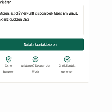
erklären
Natalia kontaktéieren
Sécher
Assistance 7 Deeg an der
Gratis Kontakt
bezuelen
Woch
opnemen