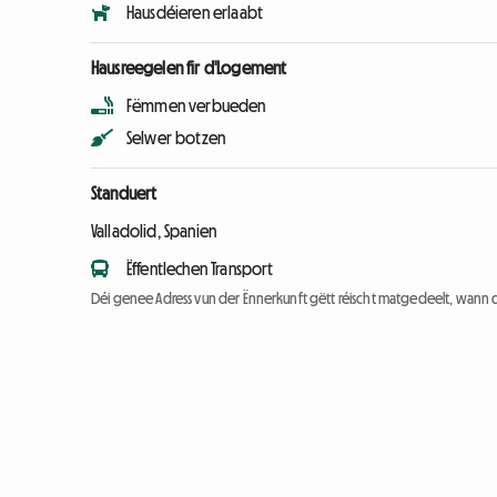
Hausdéieren erlaabt
Hausreegelen fir d'Logement
Fëmmen verbueden
Selwer botzen
Standuert
Valladolid, Spanien
Ëffentlechen Transport
Déi genee Adress vun der Ënnerkunft gëtt réischt matgedeelt, wann 