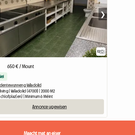
❯
10
650 € / Mount
Nei
udentewunneng Valladolid
iving | Valladolid (47001) | 2000 M2
 Schlofplaz(en) | Minimum 6 Méint
Annonce ugewisen
Maacht mat an eiser