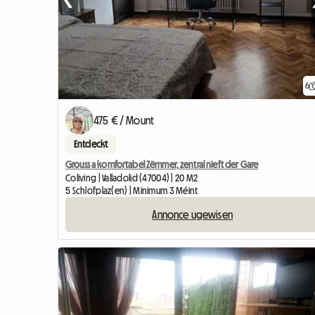
6
475 € / Mount
Entdeckt
Grouss a komfortabel Zëmmer, zentral nieft der Gare
Coliving | Valladolid (47004) | 20 M2
5 Schlofplaz(en) | Minimum 3 Méint
Annonce ugewisen