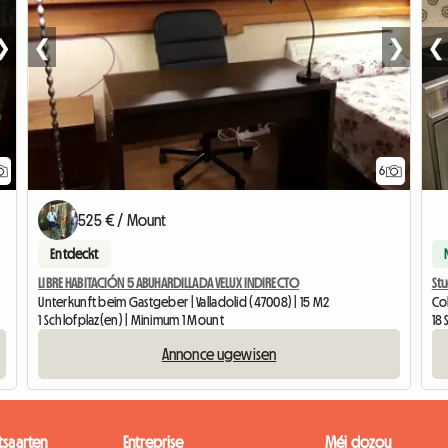
❯
❮
❯
❮
6
525 € / Mount
Entdeckt
LIBRE HABITACIÓN 5 ABUHARDILLADA VELUX INDIRECTO
St
Unterkunft beim Gastgeber | Valladolid (47008) | 15 M2
Col
1 Schlofplaz(en) | Minimum 1 Mount
18
Annonce ugewisen
tsaarten
Entreprise
Méi dozou