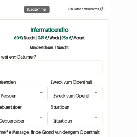
D'14 Fotoen affichéieren
Buedzëmmer
Informatiounsfro
60 €
/ Nuecht
|
349 €
/ Woch
|
936 €
/ Mount
Mindestdauer: 1 Nuecht
ir wéi eng Datumer?
eisenden
Zweck vum Openthalt
ebuertsjoer
Situatioun
chreif e Message, fir de Grond vun dengem Openthalt