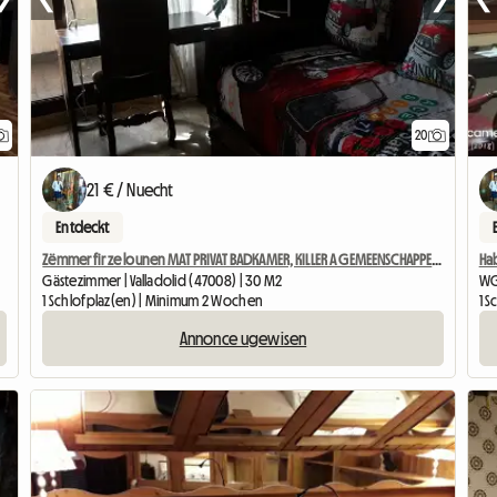
20
21 € / Nuecht
Entdeckt
Zëmmer fir ze lounen MAT PRIVAT BADKAMER, KILLER A GEMEENSCHAPPELEN Flächen
Ha
Gästezimmer | Valladolid (47008) | 30 M2
WG
1 Schlofplaz(en) | Minimum 2 Wochen
1 
Annonce ugewisen