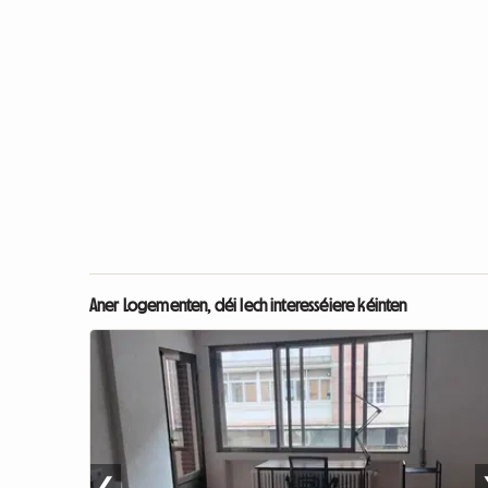
Aner Logementen, déi Iech interesséiere kéinten
❮