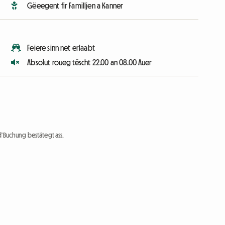
Gëeegent fir Familljen a Kanner
Feiere sinn net erlaabt
Absolut roueg tëscht 22.00 an 08.00 Auer
d'Buchung bestätegt ass.