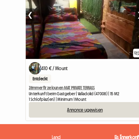
❮
12
410 € / Mount
Entdeckt
Zëmmer fir ze lounen MAT PRIVATE TERRASS
Unterkunft beim Gastgeber | Valladolid (47008) | 15 M2
1 Schlofplaz(en) | Minimum 1 Mount
Annonce ugewisen
Land
Eis Ënnerkonf