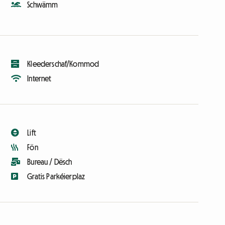
Schwämm
Kleederschaf/Kommod
Internet
Lift
Fön
Bureau / Dësch
Gratis Parkéierplaz