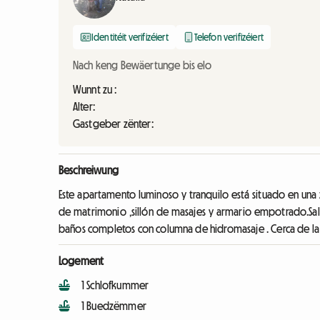
Identitéit verifizéiert
Telefon verifizéiert
Nach keng Bewäertunge bis elo
Wunnt zu :
Alter:
Gastgeber zënter:
Beschreiwung
Este apartamento luminoso y tranquilo está situado en una
de matrimonio ,sillón de masajes y armario empotrado.Salon
baños completos con columna de hidromasaje . Cerca de la 
Logement
1 Schlofkummer
1 Buedzëmmer