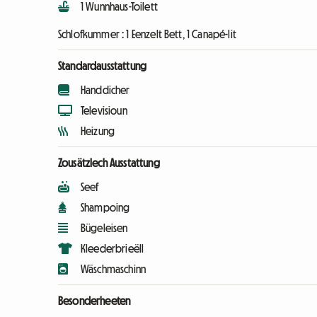
1 Wunnhaus-Toilett
Schlofkummer :
1 Eenzelt Bett, 1 Canapé-lit
Standardausstattung
Handdicher
Televisioun
Heizung
Zousätzlech Ausstattung
Seef
Shampoing
Bügeleisen
Kleederbrieëll
Wäschmaschinn
Besonderheeten