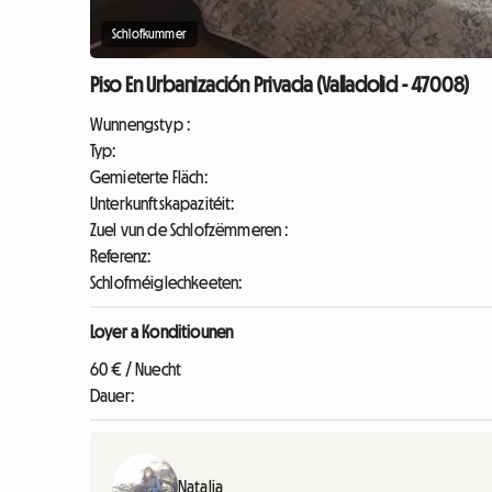
Schlofkummer
Piso En Urbanización Privada (Valladolid - 47008)
Wunnengstyp :
Typ:
Gemieterte Fläch:
Unterkunftskapazitéit:
Zuel vun de Schlofzëmmeren :
Referenz:
Schlofméiglechkeeten:
Loyer a Konditiounen
60 € / Nuecht
Dauer:
Natalia