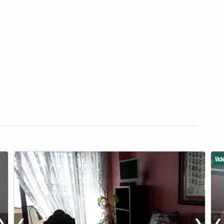
Vid
❯
❮
❯
❮