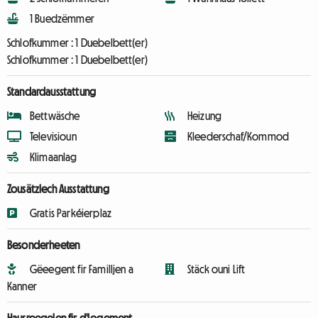
1 Buedzëmmer
Schlofkummer :
1 Duebelbett(er)
Schlofkummer :
1 Duebelbett(er)
Standardausstattung
Bettwäsche
Heizung
Televisioun
Kleederschaf/Kommod
Klimaanlag
Zousätzlech Ausstattung
Gratis Parkéierplaz
Besonderheeten
Gëeegent fir Familljen a
Stäck ouni Lift
Kanner