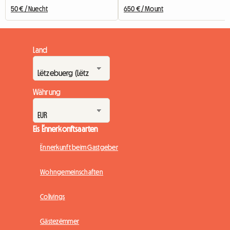
50 € / Nuecht
650 € / Mount
Land
Währung
Eis Ënnerkonftsaarten
Ënnerkunft beim Gastgeber
Wohngemeinschaften
Colivings
Gästezëmmer