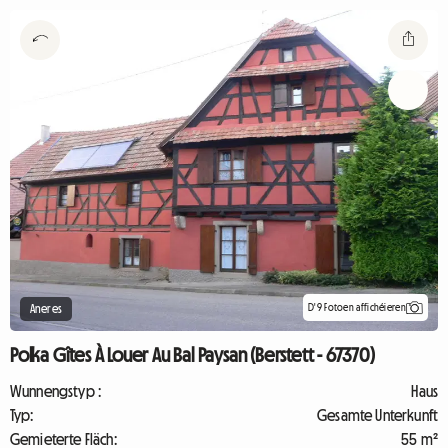
D'9 Fotoen affichéieren
Aneres
Polka Gîtes À Louer Au Bal Paysan (Berstett - 67370)
Wunnengstyp :
Haus
Typ:
Gesamte Unterkunft
Gemieterte Fläch:
55 m²