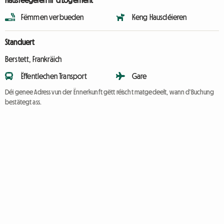
Hausreegelen fir d'Logement
Fëmmen verbueden
Keng Hausdéieren
Standuert
Berstett, Frankräich
Ëffentlechen Transport
Gare
Déi genee Adress vun der Ënnerkunft gëtt réischt matgedeelt, wann d'Buchung
bestätegt ass.