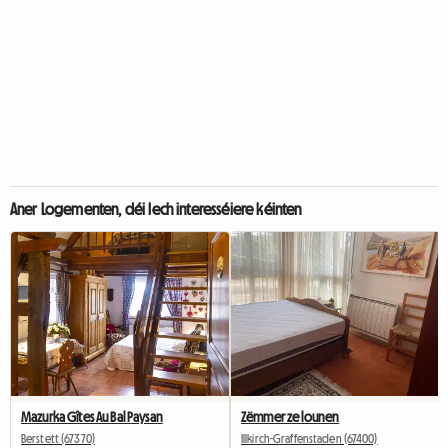
Aner Logementen, déi Iech interesséiere kéinten
Mazurka Gîtes Au Bal Paysan
Zëmmer ze lounen
Berstett (67370)
Illkirch-Graffenstaden (67400)