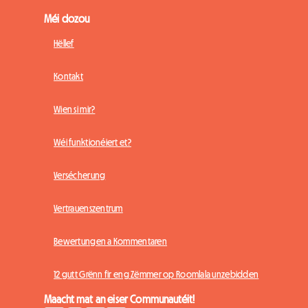
Méi dozou
Hëllef
Kontakt
Wien si mir?
Wéi funktionéiert et?
Versécherung
Vertrauenszentrum
Bewertungen a Kommentaren
12 gutt Grënn fir eng Zëmmer op Roomlala unzebidden
Maacht mat an eiser Communautéit!