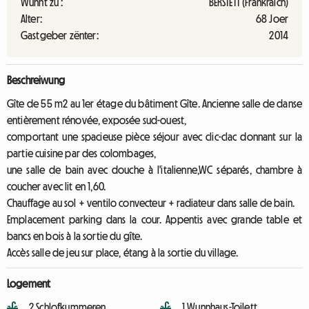
Wunnt zu :
BERSTETT (Frankräich)
Alter:
68 Joer
Gastgeber zënter:
2014
Beschreiwung
Gîte de 55 m2 au 1er étage du bâtiment Gîte. Ancienne salle de danse
entièrement rénovée, exposée sud-ouest,
comportant une spacieuse pièce séjour avec clic-clac donnant sur la
partie cuisine par des colombages,
une salle de bain avec douche à l'italienne,WC séparés, chambre à
coucher avec lit en 1,60.
Chauffage au sol + ventilo convecteur + radiateur dans salle de bain.
Emplacement parking dans la cour. Appentis avec grande table et
bancs en bois à la sortie du gîte.
Accès salle de jeu sur place, étang à la sortie du village.
Logement
2 Schlofkummeren
1 Wunnhaus-Toilett