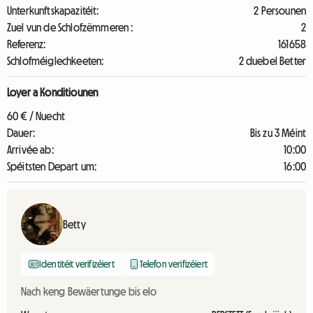
Unterkunftskapazitéit:
2 Persounen
Zuel vun de Schlofzëmmeren :
2
Referenz:
161658
Schlofméiglechkeeten:
2 duebel Better
Loyer a Konditiounen
60 € / Nuecht
Dauer:
Bis zu 3 Méint
Arrivée ab:
10:00
Spéitsten Depart um:
16:00
Betty
Identitéit verifizéiert
Telefon verifizéiert
Nach keng Bewäertunge bis elo