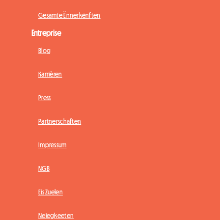
Gesamte Ënnerkënften
Entreprise
Blog
Karrièren
Press
Partnerschaften
Impressum
NGB
Eis Zuelen
Neiegkeeten