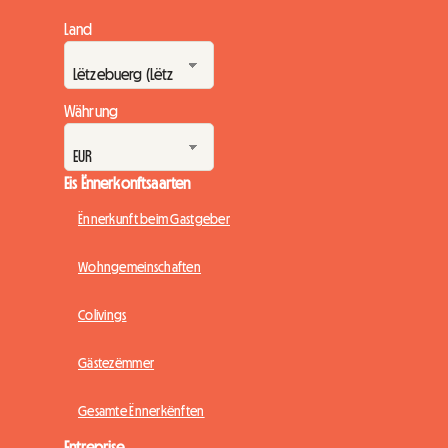
Land
Währung
Eis Ënnerkonftsaarten
Ënnerkunft beim Gastgeber
Wohngemeinschaften
Colivings
Gästezëmmer
Gesamte Ënnerkënften
Entreprise