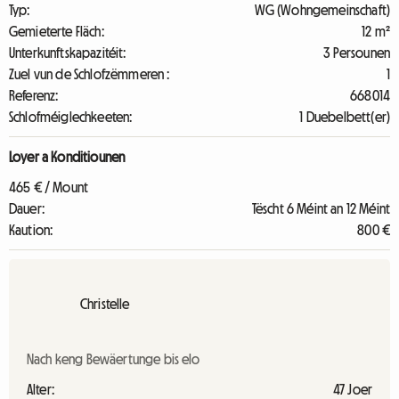
Typ:
WG (Wohngemeinschaft)
Gemieterte Fläch:
12 m²
Unterkunftskapazitéit:
3 Persounen
Zuel vun de Schlofzëmmeren :
1
Referenz:
668014
Schlofméiglechkeeten:
1 Duebelbett(er)
Loyer a Konditiounen
465 € / Mount
Dauer:
Tëscht 6 Méint an 12 Méint
Kaution:
800 €
Christelle
Nach keng Bewäertunge bis elo
Alter:
47 Joer