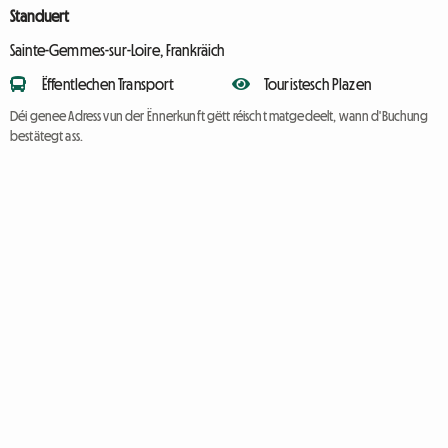
Standuert
Sainte-Gemmes-sur-Loire, Frankräich
Ëffentlechen Transport
Touristesch Plazen
Déi genee Adress vun der Ënnerkunft gëtt réischt matgedeelt, wann d'Buchung
bestätegt ass.