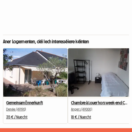
Aner Logementen, déi Iech interesséiere kéinten
Gemeinsam Ënnerkunft
Chambre à Louer hors week-end Chez L'habitant Angers
Denée (49190)
Angers (49000)
35 € / Nuecht
18 € / Nuecht