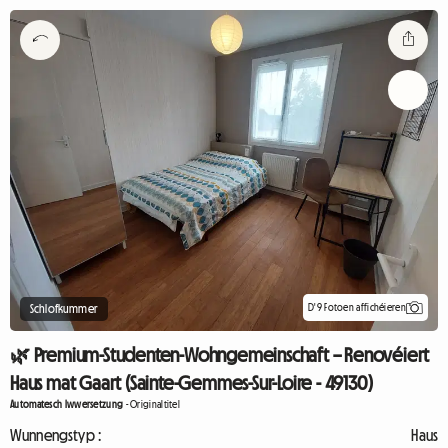
D'9 Fotoen affichéieren
Schlofkummer
🌿 Premium-Studenten-Wohngemeinschaft – Renovéiert
Haus mat Gaart (Sainte-Gemmes-Sur-Loire - 49130)
Automatesch Iwwersetzung
-
Originaltitel
Wunnengstyp :
Haus