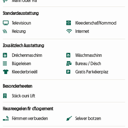
Mann oder Fra
Standardausstattung
Televisioun
Kleederschaf/Kommod
Heizung
Internet
Zousätzlech Ausstattung
Dréchenmaschinn
Wäschmaschinn
Bügeleisen
Bureau / Dësch
Kleederbrieëll
Gratis Parkéierplaz
Besonderheeten
Stäck ouni Lift
Hausreegelen fir d'Logement
Fëmmen verbueden
Selwer botzen