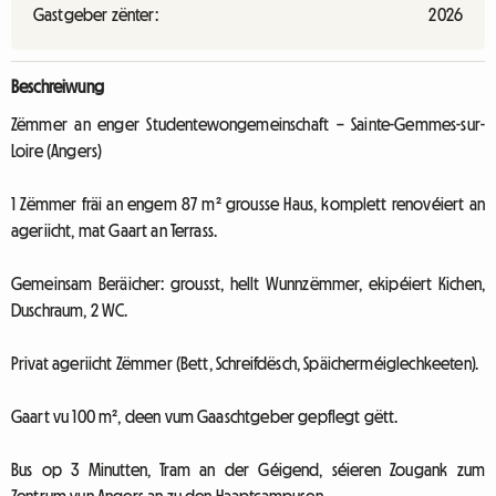
Gastgeber zënter:
2026
Beschreiwung
Zëmmer an enger Studentewongemeinschaft – Sainte-Gemmes-sur-
Loire (Angers)
1 Zëmmer fräi an engem 87 m² grousse Haus, komplett renovéiert an
ageriicht, mat Gaart an Terrass.
Gemeinsam Beräicher: grousst, hellt Wunnzëmmer, ekipéiert Kichen,
Duschraum, 2 WC.
Privat ageriicht Zëmmer (Bett, Schreifdësch, Späicherméiglechkeeten).
Gaart vu 100 m², deen vum Gaaschtgeber gepflegt gëtt.
Bus op 3 Minutten, Tram an der Géigend, séieren Zougank zum