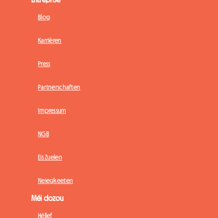
Blog
Karrièren
Press
Partnerschaften
Impressum
NGB
Eis Zuelen
Neiegkeeten
Méi dozou
Hëllef