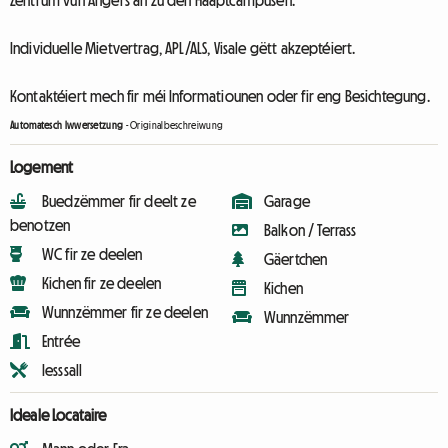
Zentrum vun Angers an zu den Haaptcampusen.
Individuelle Mietvertrag, APL/ALS, Visale gëtt akzeptéiert.
Kontaktéiert mech fir méi Informatiounen oder fir eng Besichtegung.
Automatesch Iwwersetzung
-
Originalbeschreiwung
Logement
Buedzëmmer fir deelt ze
Garage
benotzen
Balkon / Terrass
WC fir ze deelen
Gäertchen
Kichen fir ze deelen
Kichen
Wunnzëmmer fir ze deelen
Wunnzëmmer
Entrée
Iesssall
Ideale Locataire