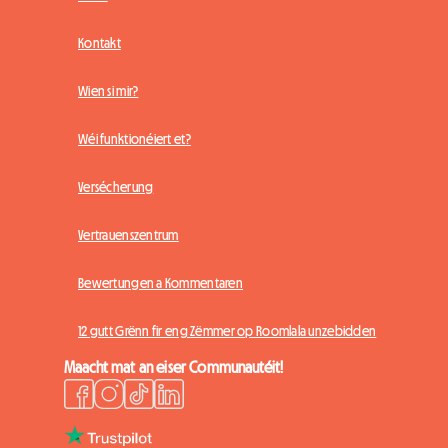
Kontakt
Wien si mir?
Wéi funktionéiert et?
Versécherung
Vertrauenszentrum
Bewertungen a Kommentaren
12 gutt Grënn fir eng Zëmmer op Roomlala unzebidden
Maacht mat an eiser Communautéit!