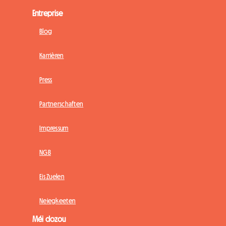
Entreprise
Blog
Karrièren
Press
Partnerschaften
Impressum
NGB
Eis Zuelen
Neiegkeeten
Méi dozou