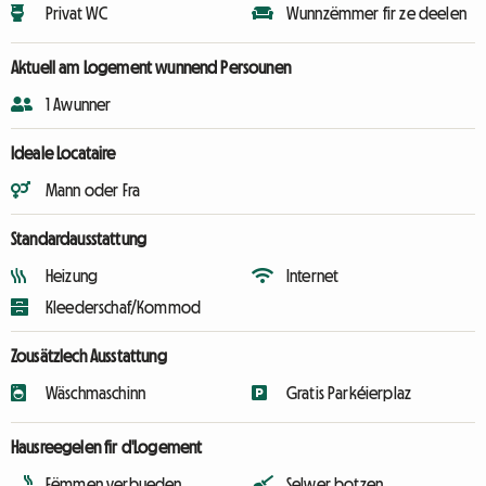
Privat WC
Wunnzëmmer fir ze deelen
Aktuell am Logement wunnend Persounen
1 Awunner
Ideale Locataire
Mann oder Fra
Standardausstattung
Heizung
Internet
Kleederschaf/Kommod
Zousätzlech Ausstattung
Wäschmaschinn
Gratis Parkéierplaz
Hausreegelen fir d'Logement
Fëmmen verbueden
Selwer botzen