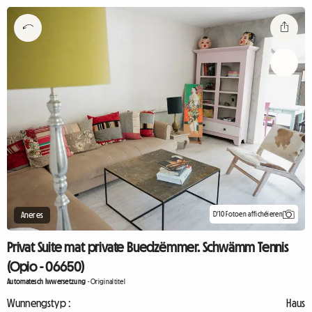
D'10 Fotoen affichéieren
Aneres
Privat Suite mat private Buedzëmmer. Schwämm Tennis
(Opio - 06650)
Automatesch Iwwersetzung
-
Originaltitel
Wunnengstyp :
Haus