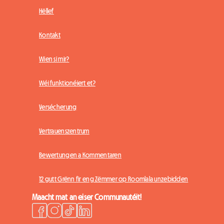
Hëllef
Kontakt
Wien si mir?
Wéi funktionéiert et?
Versécherung
Vertrauenszentrum
Bewertungen a Kommentaren
12 gutt Grënn fir eng Zëmmer op Roomlala unzebidden
Maacht mat an eiser Communautéit!