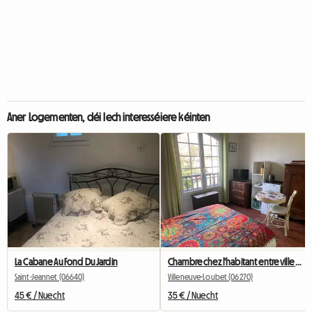
Aner Logementen, déi Iech interesséiere kéinten
La Cabane Au Fond Du Jardin
Chambre chez l'habitant entre ville et campagne
Saint-Jeannet (06640)
Villeneuve-Loubet (06270)
45 € / Nuecht
35 € / Nuecht