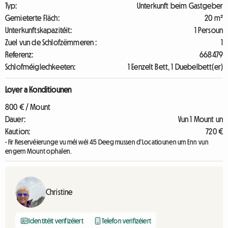
Typ:
Unterkunft beim Gastgeber
Gemieterte Fläch:
20 m²
Unterkunftskapazitéit:
1 Persoun
Zuel vun de Schlofzëmmeren :
1
Referenz:
668479
Schlofméiglechkeeten:
1 Eenzelt Bett, 1 Duebelbett(er)
Loyer a Konditiounen
800 € / Mount
Dauer:
Vun 1 Mount un
Kaution:
720 €
- Fir Reservéierunge vu méi wéi 45 Deeg mussen d'Locatiounen um Enn vun
engem Mount ophalen.
Christine
Identitéit verifizéiert
Telefon verifizéiert