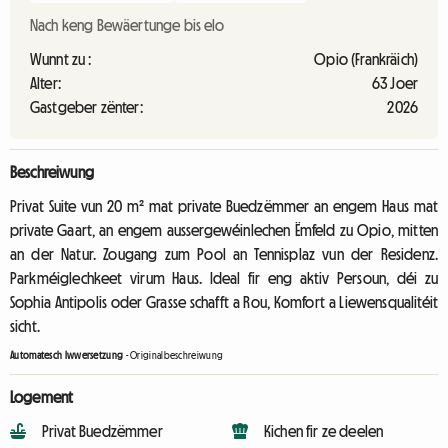
Nach keng Bewäertunge bis elo
Wunnt zu :
Opio (Frankräich)
Alter:
63 Joer
Gastgeber zënter:
2026
Beschreiwung
Privat Suite vun 20 m² mat private Buedzëmmer an engem Haus mat
private Gaart, an engem aussergewéinlechen Ëmfeld zu Opio, mitten
an der Natur. Zougang zum Pool an Tennisplaz vun der Residenz.
Parkméiglechkeet virum Haus. Ideal fir eng aktiv Persoun, déi zu
Sophia Antipolis oder Grasse schafft a Rou, Komfort a Liewensqualitéit
sicht.
Automatesch Iwwersetzung
-
Originalbeschreiwung
Logement
Privat Buedzëmmer
Kichen fir ze deelen