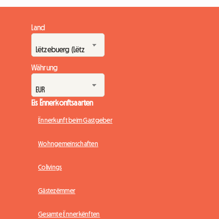
Land
Währung
Eis Ënnerkonftsaarten
Ënnerkunft beim Gastgeber
Wohngemeinschaften
Colivings
Gästezëmmer
Gesamte Ënnerkënften