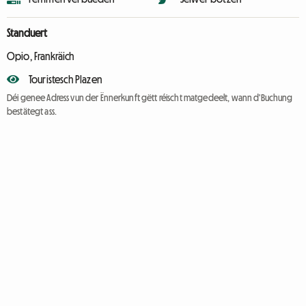
Standuert
Opio, Frankräich
Touristesch Plazen
Déi genee Adress vun der Ënnerkunft gëtt réischt matgedeelt, wann d'Buchung
bestätegt ass.