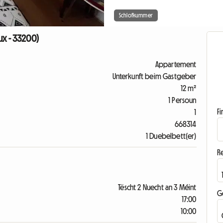
Schlofkummer
ux - 33200)
Appartement
Unterkunft beim Gastgeber
12 m²
1 Persoun
F
1
668314
1 Duebelbett(er)
R
Tëscht 2 Nuecht an 3 Méint
G
17:00
10:00