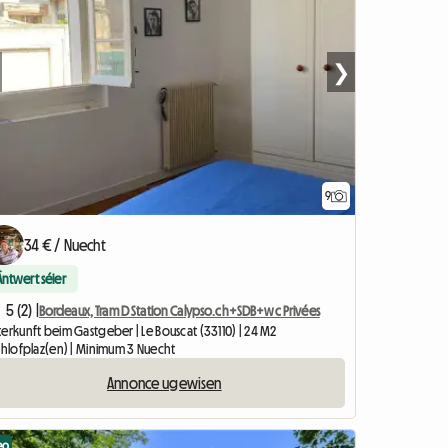
❯
9
34 € / Nuecht
Äntwert séier
5 (2) |
Bordeaux, Tram D Station Calypso.ch+SDB+wc Privées
erkunft beim Gastgeber | Le Bouscat (33110) | 24 M2
Schlofplaz(en) | Minimum 3 Nuecht
Annonce ugewisen
eo