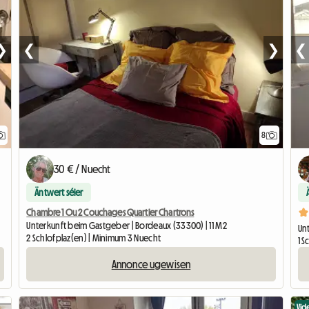
❯
❮
❯
❮
8
30 € / Nuecht
Äntwert séier
Chambre 1 Ou 2 Couchages Quartier Chartrons
Unterkunft beim Gastgeber | Bordeaux (33300) | 11 M2
Unt
2 Schlofplaz(en) | Minimum 3 Nuecht
1 
Annonce ugewisen
Vid