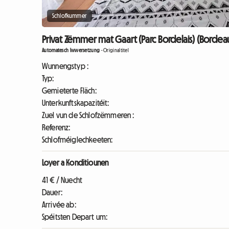
Schlofkummer
Privat Zëmmer mat Gaart (Parc Bordelais) (Bordea
Automatesch Iwwersetzung
-
Originaltitel
Wunnengstyp :
Typ:
Gemieterte Fläch:
Unterkunftskapazitéit:
Zuel vun de Schlofzëmmeren :
Referenz:
Schlofméiglechkeeten:
Loyer a Konditiounen
41 € / Nuecht
Dauer:
Arrivée ab:
Spéitsten Depart um: