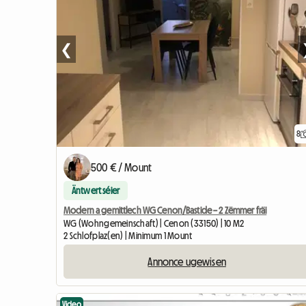
❮
8
500 € / Mount
Äntwert séier
Modern a gemittlech WG Cenon/Bastide – 2 Zëmmer fräi
WG (Wohngemeinschaft) | Cenon (33150) | 10 M2
2 Schlofplaz(en) | Minimum 1 Mount
Annonce ugewisen
Video