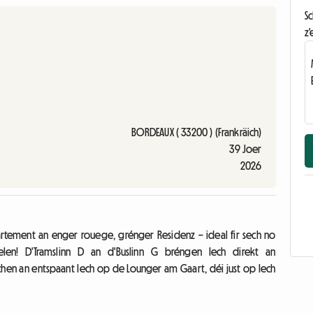
S
z'
BORDEAUX ( 33200 ) (Frankräich)
39 Joer
2026
rtement an enger rouege, grénger Residenz – ideal fir sech no
en! D'Tramslinn D an d'Buslinn G bréngen Iech direkt an
kachen an entspaant Iech op de Lounger am Gaart, déi just op Iech