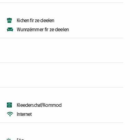
Kichen fir ze deelen
Wunnzëmmer fir ze deelen
Kleederschaf/Kommod
Internet