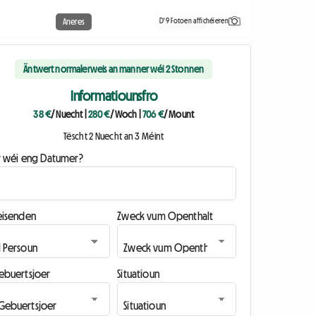
D'9 Fotoen affichéieren
Aneres
Äntwert normalerweis an manner wéi 2 Stonnen
Informatiounsfro
38 €
/ Nuecht
|
280 €
/ Woch
|
706 €
/ Mount
Tëscht 2 Nuecht an 3 Méint
ir wéi eng Datumer?
eisenden
Zweck vum Openthalt
ebuertsjoer
Situatioun