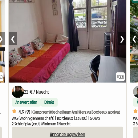
❯
❮
❯
❮
11
22 € / Nuecht
Äntwert séier
Direkt
4.9 (9) |
ohngemeinschaft
Ganz gemittleche Raum Am Häerz vu Bordeaux a privat
WG (Wohngemeinschaft) | Bordeaux (33800) | 50 M2
WG
2 Schlofplaz(en) | Minimum 1 Nuecht
3 
Annonce ugewisen