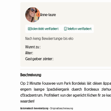
Anne-laure
Identitéit verifizéiert
Telefon verifizéiert
Nach keng Bewäertunge bis elo
Wunnt zu :
Alter:
Gastgeber zënter:
Beschreiwung
Op 2 Minutte Fouswee vum Park Bordelais läit dësen Appa
engem laange Spadséiergank duerch Bordeaux z'erhuel
d'Stadzentrum. Profitéiert vun der ageriicht Kichen fir ze 
waarden!
Automatesch Iwwersetzung
-
Originalbeschreiwung