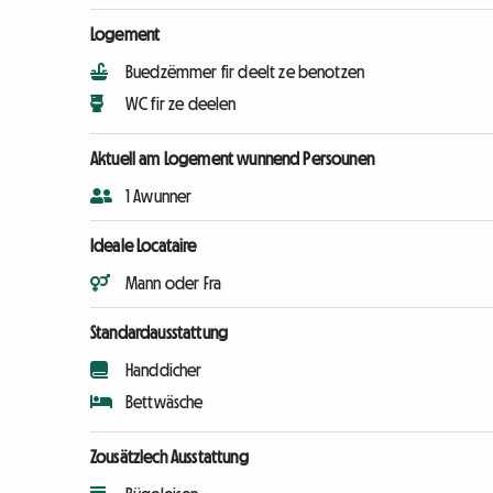
Logement
Buedzëmmer fir deelt ze benotzen
WC fir ze deelen
Aktuell am Logement wunnend Persounen
1 Awunner
Ideale Locataire
Mann oder Fra
Standardausstattung
Handdicher
Bettwäsche
Zousätzlech Ausstattung