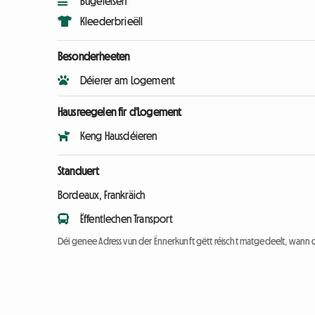
Bügeleisen
Kleederbrieëll
Besonderheeten
Déierer am Logement
Hausreegelen fir d'Logement
Keng Hausdéieren
Standuert
Bordeaux, Frankräich
Ëffentlechen Transport
Déi genee Adress vun der Ënnerkunft gëtt réischt matgedeelt, wann 