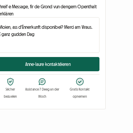
chreif e Message, fir de Grond vun dengem Openthalt
erklären
Anne-laure kontaktéieren
Sécher
Assistance 7 Deeg an der
Gratis Kontakt
bezuelen
Woch
opnemen