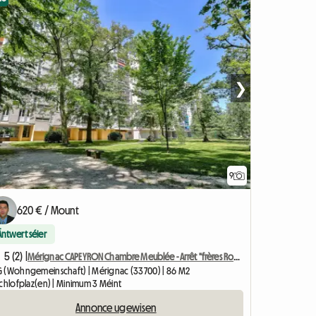
❯
9
620 € / Mount
Äntwert séier
5 (2) |
Mérignac CAPEYRON Chambre Meublée - Arrêt "frères Robinson"
 (Wohngemeinschaft) | Mérignac (33700) | 86 M2
Schlofplaz(en) | Minimum 3 Méint
Annonce ugewisen