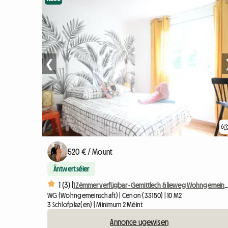
❮
6
520 € / Mount
Äntwert séier
1 (3) |
1 Zëmmer verfügbar - Gemittlech & lieweg W
WG (Wohngemeinschaft) | Cenon (33150) | 10 M2
3 Schlofplaz(en) | Minimum 2 Méint
Annonce ugewisen