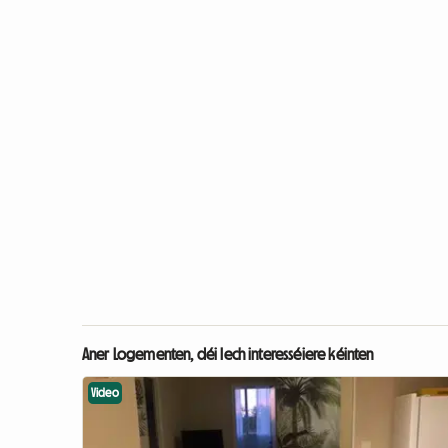
Aner Logementen, déi Iech interesséiere kéinten
Video