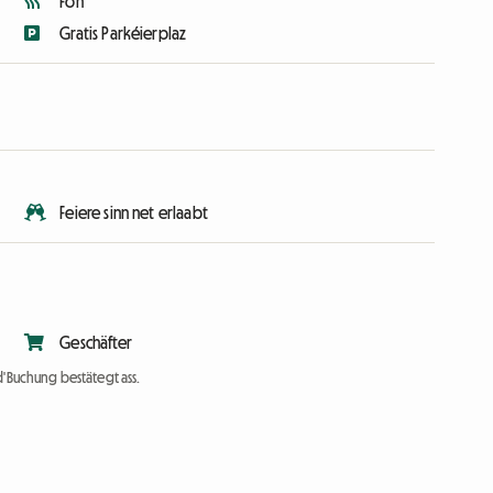
Fön
Gratis Parkéierplaz
Feiere sinn net erlaabt
Geschäfter
d'Buchung bestätegt ass.