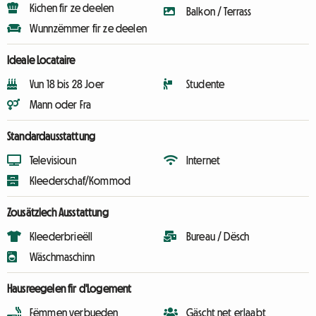
Kichen fir ze deelen
Balkon / Terrass
Wunnzëmmer fir ze deelen
Ideale Locataire
Vun 18 bis 28 Joer
Studente
Mann oder Fra
Standardausstattung
Televisioun
Internet
Kleederschaf/Kommod
Zousätzlech Ausstattung
Kleederbrieëll
Bureau / Dësch
Wäschmaschinn
Hausreegelen fir d'Logement
Fëmmen verbueden
Gäscht net erlaabt