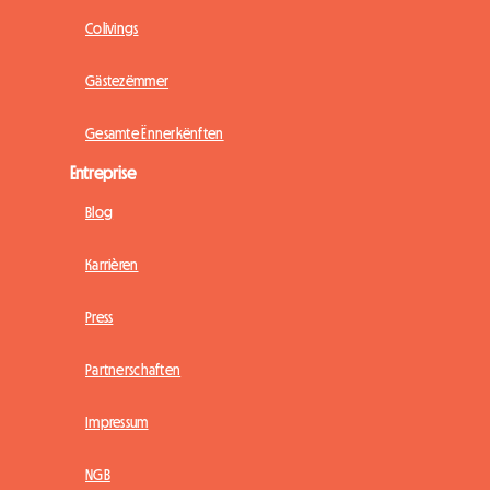
Colivings
Gästezëmmer
Gesamte Ënnerkënften
Entreprise
Blog
Karrièren
Press
Partnerschaften
Impressum
NGB