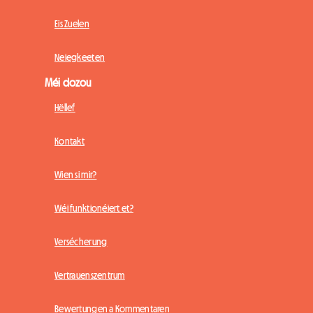
Eis Zuelen
Neiegkeeten
Méi dozou
Hëllef
Kontakt
Wien si mir?
Wéi funktionéiert et?
Versécherung
Vertrauenszentrum
Bewertungen a Kommentaren