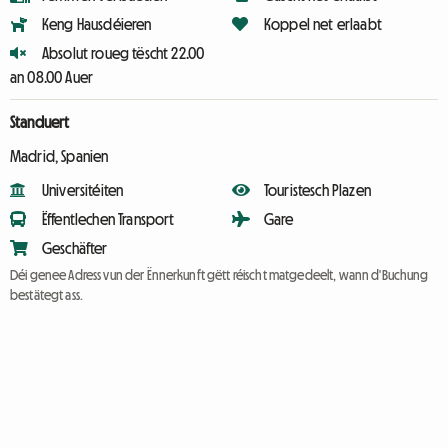
Keng Hausdéieren
Koppel net erlaabt
Absolut roueg tëscht 22.00
an 08.00 Auer
Standuert
Madrid, Spanien
Universitéiten
Touristesch Plazen
Ëffentlechen Transport
Gare
Geschäfter
Déi genee Adress vun der Ënnerkunft gëtt réischt matgedeelt, wann d'Buchung
bestätegt ass.