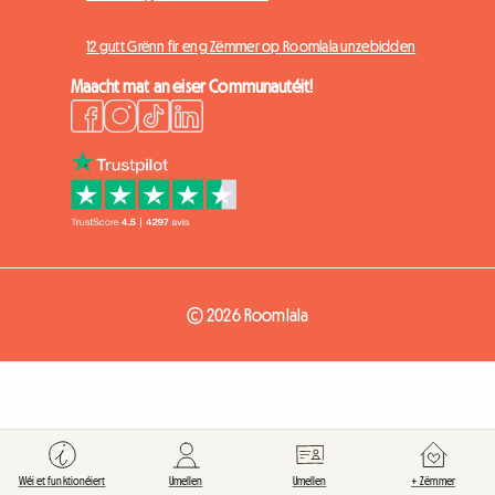
12 gutt Grënn fir eng Zëmmer op Roomlala unzebidden
Maacht mat an eiser Communautéit!
© 2026 Roomlala
Wéi et funktionéiert
Umellen
Umellen
+ Zëmmer