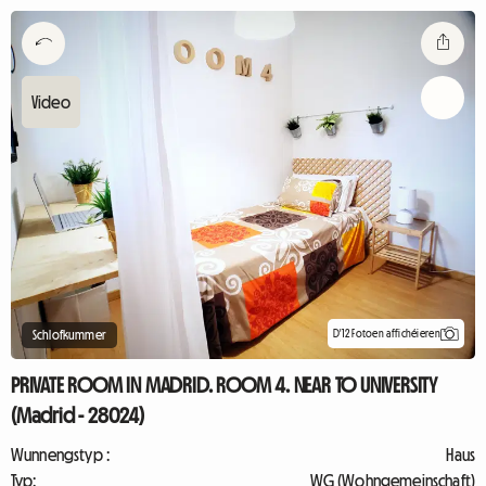
D'12 Fotoen affichéieren
Schlofkummer
PRIVATE ROOM IN MADRID. ROOM 4. NEAR TO UNIVERSITY
(Madrid - 28024)
Wunnengstyp :
Haus
Typ:
WG (Wohngemeinschaft)