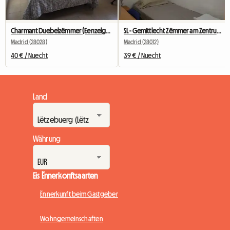
Charmant Duebelzëmmer (Eenzelgebrauch).
SL - Gemittlecht Zëmmer am Zentrum vu Madrid (Anton Martin)
Madrid (28028)
Madrid (28012)
40 € / Nuecht
39 € / Nuecht
Land
Währung
Eis Ënnerkonftsaarten
Ënnerkunft beim Gastgeber
Wohngemeinschaften