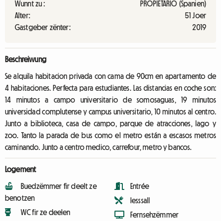
Wunnt zu :
PROPIETARIO (Spanien)
Alter:
51 Joer
Gastgeber zënter:
2019
Beschreiwung
Se alquila habitacion privada con cama de 90cm en apartamento de
4 habitaciones. Perfecta para estudiantes. Las distancias en coche son:
14 minutos a campo universitario de somosaguas, 19 minutos
universidad complutense y campus universitario, 10 minutos al centro.
Junto a biblioteca, casa de campo, parque de atracciones, lago y
zoo. Tanto la parada de bus como el metro están a escasos metros
caminando. Junto a centro medico, carrefour, metro y bancos.
Logement
Buedzëmmer fir deelt ze
Entrée
benotzen
Iesssall
WC fir ze deelen
Fernsehzëmmer