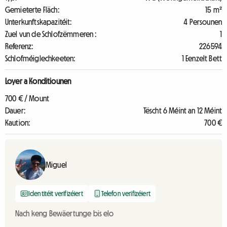
Gemieterte Fläch:
15 m²
Unterkunftskapazitéit:
4 Persounen
Zuel vun de Schlofzëmmeren :
1
Referenz:
226594
Schlofméiglechkeeten:
1 Eenzelt Bett
Loyer a Konditiounen
700 € / Mount
Dauer:
Tëscht 6 Méint an 12 Méint
Kaution:
700 €
Miguel
Identitéit verifizéiert
Telefon verifizéiert
Nach keng Bewäertunge bis elo