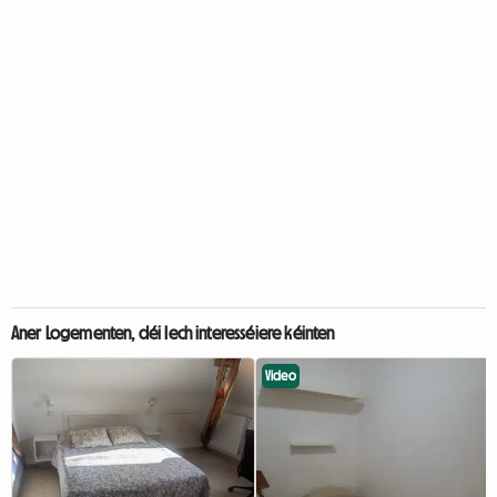
Aner Logementen, déi Iech interesséiere kéinten
Video