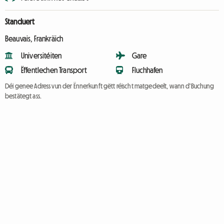
Standuert
Beauvais, Frankräich
Universitéiten
Gare
Ëffentlechen Transport
Fluchhafen
Déi genee Adress vun der Ënnerkunft gëtt réischt matgedeelt, wann d'Buchung
bestätegt ass.