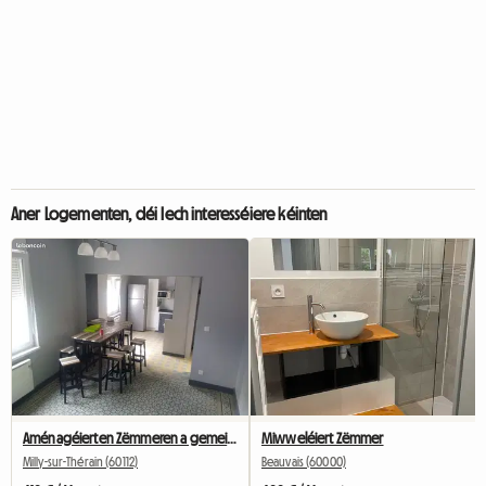
Aner Logementen, déi Iech interesséiere kéinten
Aménagéierten Zëmmeren a gemeinsame Wunnengen
Miwweléiert Zëmmer
Milly-sur-Thérain (60112)
Beauvais (60000)