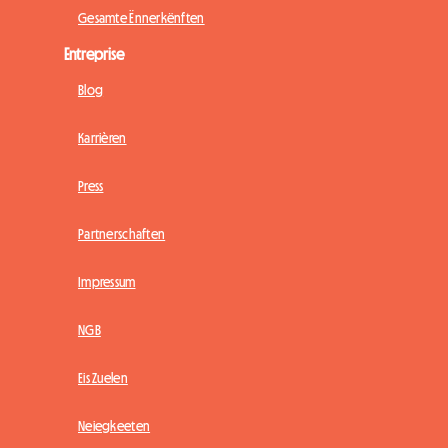
Gesamte Ënnerkënften
Entreprise
Blog
Karrièren
Press
Partnerschaften
Impressum
NGB
Eis Zuelen
Neiegkeeten