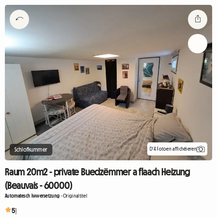
D'4 Fotoen affichéieren
Schlofkummer
Raum 20m2 - private Buedzëmmer a flaach Heizung
(Beauvais - 60000)
Automatesch Iwwersetzung
-
Originaltitel
5
1