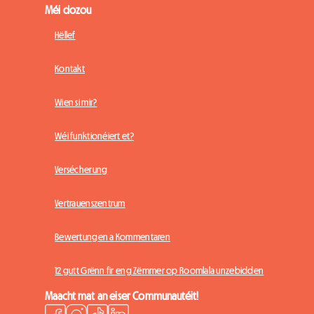
Méi dozou
Hëllef
Kontakt
Wien si mir?
Wéi funktionéiert et?
Versécherung
Vertrauenszentrum
Bewertungen a Kommentaren
12 gutt Grënn fir eng Zëmmer op Roomlala unzebidden
Maacht mat an eiser Communautéit!