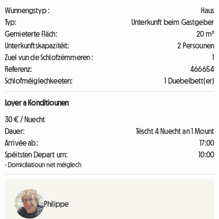
Wunnengstyp :
Haus
Typ:
Unterkunft beim Gastgeber
Gemieterte Fläch:
20 m²
Unterkunftskapazitéit:
2 Persounen
Zuel vun de Schlofzëmmeren :
1
Referenz:
466654
Schlofméiglechkeeten:
1 Duebelbett(er)
Loyer a Konditiounen
30 € / Nuecht
Dauer:
Tëscht 4 Nuecht an 1 Mount
Arrivée ab:
17:00
Spéitsten Depart um:
10:00
- Domiciliatioun net méiglech
Philippe