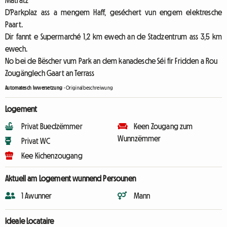
Matratz
D'Parkplaz ass a mengem Haff, geséchert vun engem elektresche
Paart.
Dir fannt e Supermarché 1,2 km ewech an de Stadzentrum ass 3,5 km
ewech.
No bei de Bëscher vum Park an dem kanadesche Séi fir Fridden a Rou
Zougänglech Gaart an Terrass
Automatesch Iwwersetzung
-
Originalbeschreiwung
Logement
Privat Buedzëmmer
Keen Zougang zum
Wunnzëmmer
Privat WC
Kee Kichenzougang
Aktuell am Logement wunnend Persounen
1 Awunner
Mann
Ideale Locataire