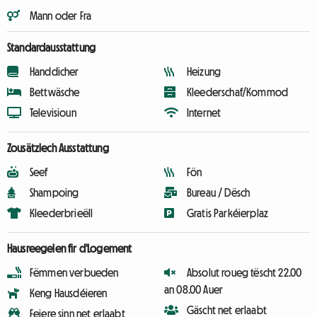
Mann oder Fra
Standardausstattung
Handdicher
Heizung
Bettwäsche
Kleederschaf/Kommod
Televisioun
Internet
Zousätzlech Ausstattung
Seef
Fön
Shampoing
Bureau / Dësch
Kleederbrieëll
Gratis Parkéierplaz
Hausreegelen fir d'Logement
Fëmmen verbueden
Absolut roueg tëscht 22.00
an 08.00 Auer
Keng Hausdéieren
Gäscht net erlaabt
Feiere sinn net erlaabt