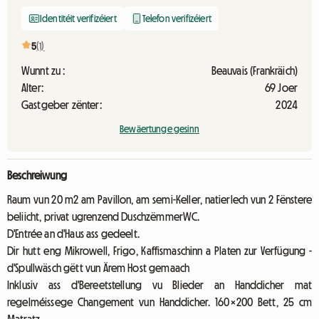
Identitéit verifizéiert
Telefon verifizéiert
5
(1)
Wunnt zu :
Beauvais (Frankräich)
Alter:
69 Joer
Gastgeber zënter:
2024
Bewäertunge gesinn
Beschreiwung
Raum vun 20 m2 am Pavillon, am semi-Keller, natierlech vun 2 Fënstere
beliicht, privat ugrenzend DuschzëmmerWC.
D'Entrée an d'Haus ass gedeelt.
Dir hutt eng Mikrowell, Frigo, Kaffismaschinn a Platen zur Verfügung -
d'Spullwäsch gëtt vun Ärem Host gemaach
Inklusiv ass d'Bereetstellung vu Blieder an Handdicher mat
regelméissege Changement vun Handdicher. 160×200 Bett, 25 cm