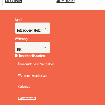
410 € / Mount
400 € / Mount
Land
Währung
Eis Ënnerkonftsaarten
Ënnerkunft beim Gastgeber
Wohngemeinschaften
Colivings
Gästezëmmer